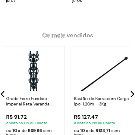
juros
juros
Os mais
vendidos
Grade Ferro Fundido
Bastão de Barra com Carga
Imperial Reta Varanda
1pol 1,20m - 3Kg
Sacada 80x15,5cm
R$ 91,72
R$ 127,47
à vista no Pix ou Boleto
à vista no Pix ou Boleto
ou
10 x
de
R$9,86
sem
ou
10 x
de
R$13,71
sem
juros
juros