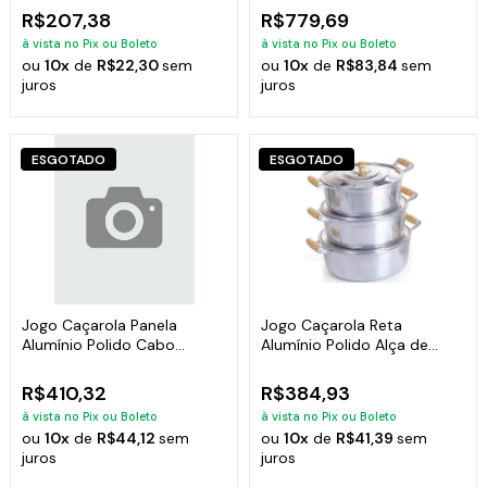
R$207,38
R$779,69
à vista no Pix ou Boleto
à vista no Pix ou Boleto
ou
10x
de
R$22,30
sem
ou
10x
de
R$83,84
sem
juros
juros
ESGOTADO
ESGOTADO
Jogo Caçarola Panela
Jogo Caçarola Reta
Alumínio Polido Cabo
Alumínio Polido Alça de
Madeira 14 ao 22cm
Madeira 26 ao 30
R$410,32
R$384,93
à vista no Pix ou Boleto
à vista no Pix ou Boleto
ou
10x
de
R$44,12
sem
ou
10x
de
R$41,39
sem
juros
juros