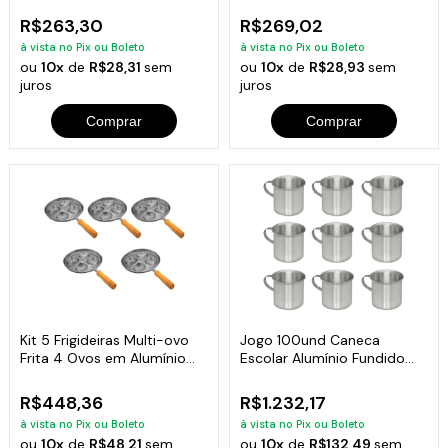
R$263,30
R$269,02
à vista no Pix ou Boleto
à vista no Pix ou Boleto
ou
10x
de
R$28,31
sem
ou
10x
de
R$28,93
sem
juros
juros
Comprar
Comprar
Kit 5 Frigideiras Multi-ovo
Jogo 100und Caneca
Frita 4 Ovos em Alumínio
Escolar Alumínio Fundido
Batido
Com Alça 700ml
R$448,36
R$1.232,17
à vista no Pix ou Boleto
à vista no Pix ou Boleto
ou
10x
de
R$48,21
sem
ou
10x
de
R$132,49
sem