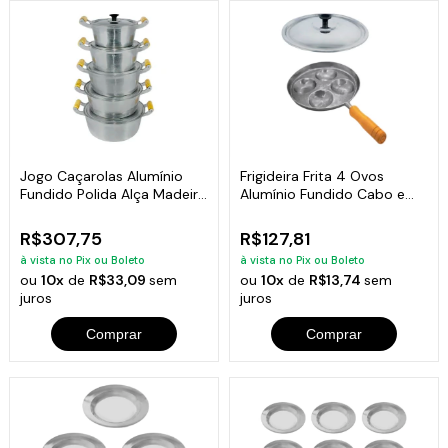
Jogo Caçarolas Alumínio
Frigideira Frita 4 Ovos
Fundido Polida Alça Madeira
Alumínio Fundido Cabo e
16 a 24
Tampa 24cm
R$307,75
R$127,81
à vista no Pix ou Boleto
à vista no Pix ou Boleto
ou
10x
de
R$33,09
sem
ou
10x
de
R$13,74
sem
juros
juros
Comprar
Comprar