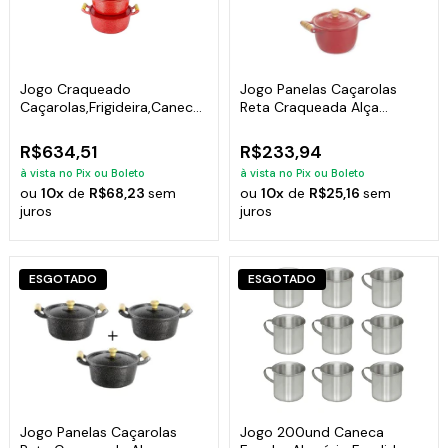
Jogo Craqueado
Jogo Panelas Caçarolas
Caçarolas,Frigideira,Canecão
Reta Craqueada Alça
e Socador Polido
Madeira 16 a 20cm
R$634,51
R$233,94
à vista no Pix ou Boleto
à vista no Pix ou Boleto
ou
10x
de
R$68,23
sem
ou
10x
de
R$25,16
sem
juros
juros
ESGOTADO
ESGOTADO
Jogo Panelas Caçarolas
Jogo 200und Caneca