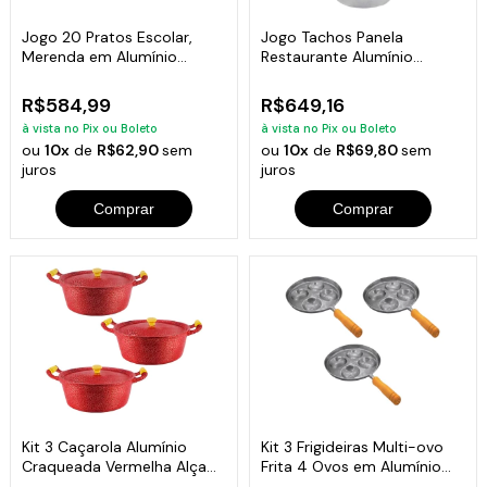
Jogo 20 Pratos Escolar,
Jogo Tachos Panela
Merenda em Alumínio
Restaurante Alumínio
Fundido 22cm
Fundido 35,40,45cm
R$584,99
R$649,16
à vista no Pix ou Boleto
à vista no Pix ou Boleto
ou
10x
de
R$62,90
sem
ou
10x
de
R$69,80
sem
juros
juros
Comprar
Comprar
Kit 3 Caçarola Alumínio
Kit 3 Frigideiras Multi-ovo
Craqueada Vermelha Alça
Frita 4 Ovos em Alumínio
Madeira 20Cm
Batido