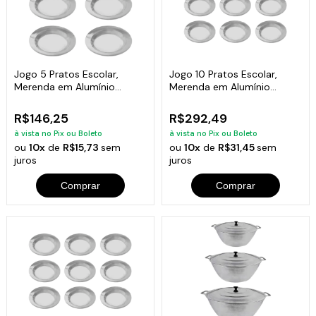
Jogo 5 Pratos Escolar,
Jogo 10 Pratos Escolar,
Merenda em Alumínio
Merenda em Alumínio
Fundido 22cm
Fundido 22cm
R$146,25
R$292,49
à vista no Pix ou Boleto
à vista no Pix ou Boleto
ou
10x
de
R$15,73
sem
ou
10x
de
R$31,45
sem
juros
juros
Comprar
Comprar