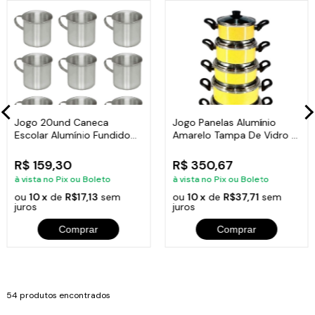
Jogo 20und Caneca
Jogo Panelas Alumínio
Escolar Alumínio Fundido
Amarelo Tampa De Vidro 5
Com Alça 300ml
Peças
R$ 159,30
R$ 350,67
à vista no Pix ou Boleto
à vista no Pix ou Boleto
ou
10 x
de
R$17,13
sem
ou
10 x
de
R$37,71
sem
juros
juros
Comprar
Comprar
54 produtos encontrados