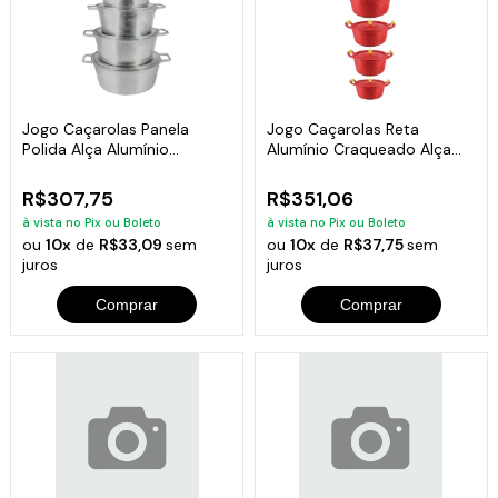
Jogo Caçarolas Panela
Jogo Caçarolas Reta
Polida Alça Alumínio
Alumínio Craqueado Alça
Fundido 16 a 24
Madeira 16 ao 24
R$307,75
R$351,06
à vista no Pix ou Boleto
à vista no Pix ou Boleto
ou
10x
de
R$33,09
sem
ou
10x
de
R$37,75
sem
juros
juros
Comprar
Comprar