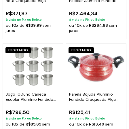
Reta Craqueada Alça
Escolar Alumínio Fundido
Madeira 24 a 28cm
Com Alça 700ml
R$371,87
R$2.464,34
à vista no Pix ou Boleto
à vista no Pix ou Boleto
ou
10x
de
R$39,99
sem
ou
10x
de
R$264,98
sem
juros
juros
ESGOTADO
ESGOTADO
Jogo 100und Caneca
Panela Bojuda Alumínio
Escolar Alumínio Fundido
Fundido Craqueada Alça
Com Alça 300ml
Baquelite N05 Cor:Vermelho
R$796,50
R$125,41
à vista no Pix ou Boleto
à vista no Pix ou Boleto
ou
10x
de
R$85,65
sem
ou
10x
de
R$13,49
sem