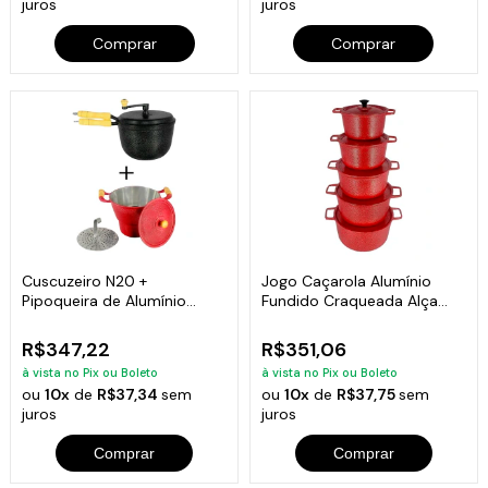
juros
juros
Comprar
Comprar
Cuscuzeiro N20 +
Jogo Caçarola Alumínio
Pipoqueira de Alumínio
Fundido Craqueada Alça
Fundido Craqueados
Madeira Vermelha 16 a 24
R$347,22
R$351,06
à vista no Pix ou Boleto
à vista no Pix ou Boleto
ou
10x
de
R$37,34
sem
ou
10x
de
R$37,75
sem
juros
juros
Comprar
Comprar