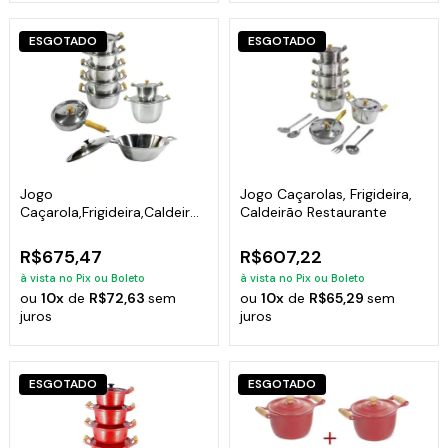
ESGOTADO
ESGOTADO
Jogo
Jogo Caçarolas, Frigideira,
Caçarola,Frigideira,Caldeirões
Caldeirão Restaurante
e Tacho Alumínio Fundido
R$675,47
R$607,22
à vista no Pix ou Boleto
à vista no Pix ou Boleto
ou
10x
de
R$72,63
sem
ou
10x
de
R$65,29
sem
juros
juros
ESGOTADO
ESGOTADO