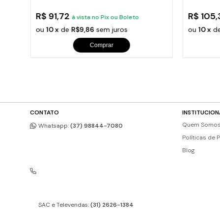
Cabo
Tam
R$ 91,72
R$ 105
à vista no Pix ou Boleto
ou
10 x
de
R$9,86
sem juros
ou
10 x
d
Comprar
CONTATO
INSTITUCION
Quem Somo
Whatsapp:
(37) 98844-7080
Políticas de 
Blog
SAC e Televendas:
(31) 2626-1384