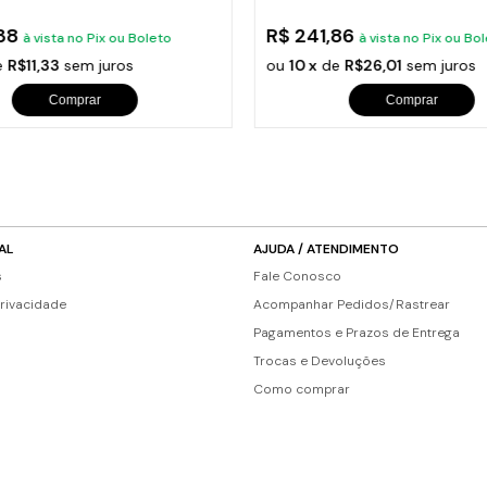
s de Fio Elétrico
pões e Tampas de Chão
,38
R$ 241,86
Acess
à vista no Pix ou Boleto
à vista no Pix ou Bo
e
R$11,33
sem juros
ou
10 x
de
R$26,01
sem juros
Ver T
Comprar
Comprar
AL
AJUDA / ATENDIMENTO
s
Fale Conosco
Privacidade
Acompanhar Pedidos/Rastrear
Pagamentos e Prazos de Entrega
Trocas e Devoluções
Como comprar