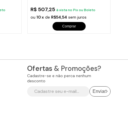
R$ 507,25
R$ 
orios para Piscinas
leto
à vista no Pix ou Boleto
ou
10 x
de
R$54,54
sem juros
ou
1
udo
Comprar
Ofertas
& Promoções?
Cadastre-se e não perca nenhum
desconto
Enviar