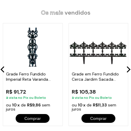
Os mais
vendidos
Grade Ferro Fundido
Grade em Ferro Fundido
Imperial Reta Varanda
Cerca Jardim Sacada
Sacada 80x15,5cm
Varanda 24x86cm
R$ 91,72
R$ 105,38
à vista no Pix ou Boleto
à vista no Pix ou Boleto
ou
10 x
de
R$9,86
sem
ou
10 x
de
R$11,33
sem
juros
juros
Comprar
Comprar