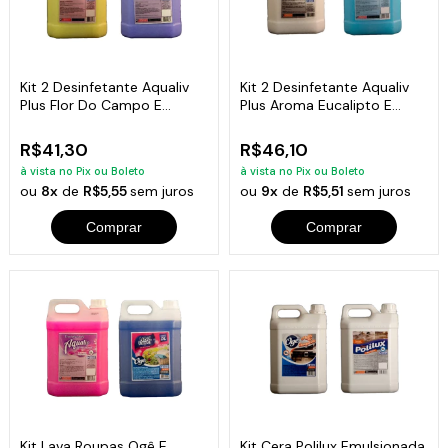
Kit 2 Desinfetante Aqualiv
Kit 2 Desinfetante Aqualiv
Plus Flor Do Campo E
Plus Aroma Eucalipto E
Lavanda 5L
Oceanic 5L
R$41,30
R$46,10
à vista no Pix ou Boleto
à vista no Pix ou Boleto
ou
8x
de
R$5,55
sem juros
ou
9x
de
R$5,51
sem juros
Comprar
Comprar
Kit Lava Roupas Ogê E
Kit Cera Polilux Emulsionada