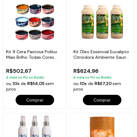
Kit 9 Cera Pastosa Polilux
Kit Óleo Essencial Eucalipto
Mais Brilho Todas Cores
Citriodora Ambiente Sauna
Lata 400G
3L
R$502,67
R$624,96
à vista no Pix ou Boleto
à vista no Pix ou Boleto
ou
10x
de
R$54,05
sem
ou
10x
de
R$67,20
sem
juros
juros
Comprar
Comprar