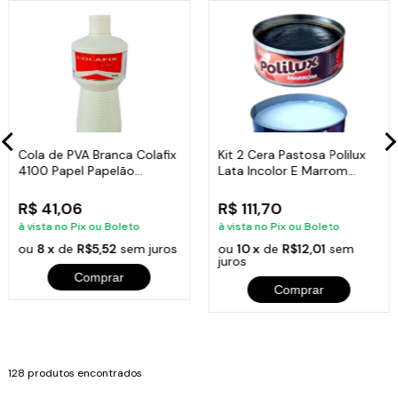
Cola de PVA Branca Colafix
Kit 2 Cera Pastosa Polilux
4100 Papel Papelão
Lata Incolor E Marrom
Madeira 1Kg
400G
R$ 41,06
R$ 111,70
à vista no Pix ou Boleto
à vista no Pix ou Boleto
ou
8 x
de
R$5,52
sem juros
ou
10 x
de
R$12,01
sem
juros
Comprar
Comprar
128 produtos encontrados