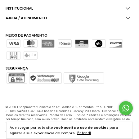
INSTITUCIONAL
AJUDA / ATENDIMENTO
MEIOS DE PAGAMENTO
SEGURANÇA
© 2026 | Shopmaster Comércio de Utilidades e Suprimentos Ltda | CNPJ:
38.659.541/0001-07 | Rua Rosana Noronha Guarany, 200, Icaraí, Divinópolis-MG |
Todos os direitos reservados. Panela de Ferro Fundido. * Ofertas e promoções válidas
por tempo limitado, sem aviso prévio. Caso os produtos apresentem divergências de
valores, o preço válido é o do carrinho de compras. Cupons de desconto possuem
Ao navegar por este site
você aceita o uso de cookies
para
número máximo de utilização e podem ser encerrados a qualquer momento, de acordo
com sua disponibilidade e sem aviso prévio.
agilizar a sua experiência de compra.
Entendi