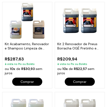
Kit Acabamento, Renovador
Kit 2 Renovador de Pneus
e Shampoo Limpeza de
Borracha OGÊ Pretinho e
Veículos 5L
Brilho 5L
R$287,63
R$209,94
à vista no Pix ou Boleto
à vista no Pix ou Boleto
ou
10x
de
R$30,93
sem
ou
10x
de
R$22,57
sem
juros
juros
Comprar
Comprar