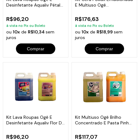
Desinfetante Aqualiv Pétala
E Multiuso Ogê
De Rosa 5L
Desengraxante 5L
R$96,20
R$176,63
à vista no Pix ou Boleto
à vista no Pix ou Boleto
ou
10x
de
R$10,34
sem
ou
10x
de
R$18,99
sem
juros
juros
Comprar
Comprar
Kit Lava Roupas Ogê E
Kit Multiuso Ogê Brilho
Desinfetante Aqualiv Flor Do
Concentrado E Pasta Pinho
Campo 5L
Aqualiv 5L
R$96,20
R$117,07