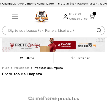
ck • Atendimento Humanizado
Frete Grátis • 10x sem juros • 7% OFF Pix e Bo
Entre ou
0
Cadastre-se
Filtros
Ordenar
Início
>
Variedades
>
Produtos de Limpeza
Produtos de Limpeza
Os melhores
produtos