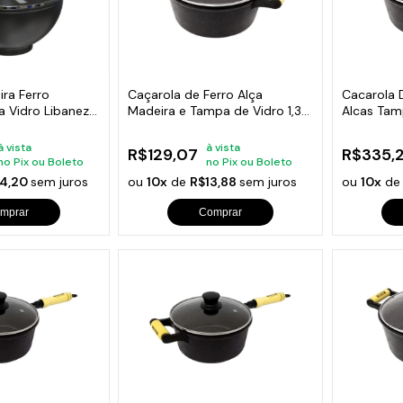
ira Ferro
Caçarola de Ferro Alça
Cacarola 
 Vidro Libaneza
Madeira e Tampa de Vidro 1,3
Alcas Tamp
Litros
à vista
à vista
R$129,07
R$335,
no Pix ou Boleto
no Pix ou Boleto
4,20
sem juros
ou
10x
de
R$13,88
sem juros
ou
10x
d
mprar
Comprar