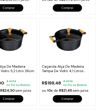
Comprar
Comprar
Alça De Madeira
Caçarola Alça De Madeira
Vidro 5,2 Litro 26cm
Tampa De Vidro 4,1 Litros
24cm
à vista
à vista
00
R$199,48
no Pix ou Boleto
no Pix ou Boleto
e
R$24,30
sem juros
ou
10x
de
R$21,45
sem juros
Comprar
Comprar