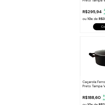
Preto Tampa Vi
28cm
R$295,94
ou
10x
de
R$3
Co
Caçarola Ferro
Preto Tampa Vi
20cm
à
R$188,60
n
ou
10x
de
R$2