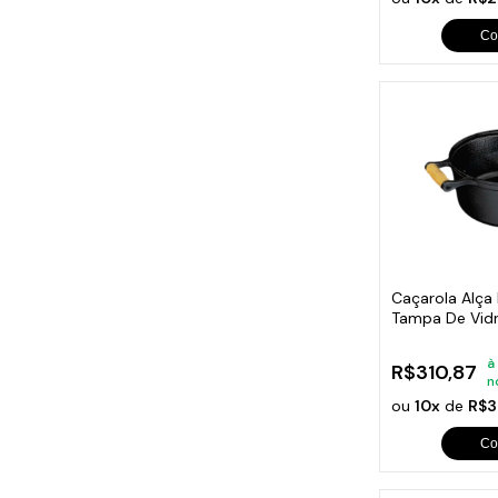
Co
Caçarola Alça
Tampa De Vidr
30cm
à
R$310,87
n
ou
10x
de
R$3
Co