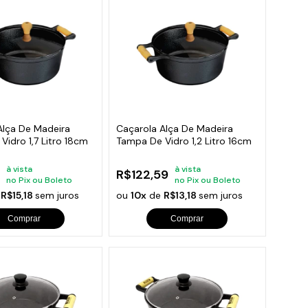
Alça De Madeira
Caçarola Alça De Madeira
idro 1,7 Litro 18cm
Tampa De Vidro 1,2 Litro 16cm
à vista
à vista
R$122,59
no Pix ou Boleto
no Pix ou Boleto
e
R$15,18
sem juros
ou
10x
de
R$13,18
sem juros
Comprar
Comprar