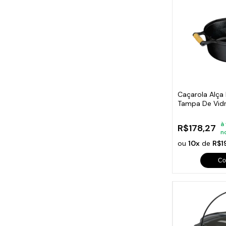
Caçarola Alça
Tampa De Vidro
22cm
à
R$178,27
n
ou
10x
de
R$1
Co