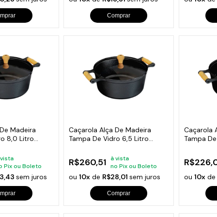
mprar
Comprar
 De Madeira
Caçarola Alça De Madeira
Caçarola 
o 8,0 Litro
Tampa De Vidro 6,5 Litro
Tampa De 
28cm
 vista
à vista
R$260,51
R$226,
o Pix ou Boleto
no Pix ou Boleto
3,43
sem juros
ou
10x
de
R$28,01
sem juros
ou
10x
d
mprar
Comprar