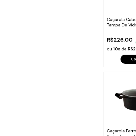
Cabo
Tam
Caçarola Cab
Tampa De Vidr
R$226,00
ou
10x
de
R$2
Co
Caçarola Ferro