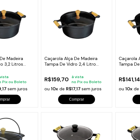
 De Madeira
Caçarola Alça De Madeira
Caçarola 
 3,2 Litros
Tampa De Vidro 2,4 Litro
Tampa De V
20cm
 vista
à vista
R$159,70
R$141,14
o Pix ou Boleto
no Pix ou Boleto
9,17
sem juros
ou
10x
de
R$17,17
sem juros
ou
10x
d
mprar
Comprar