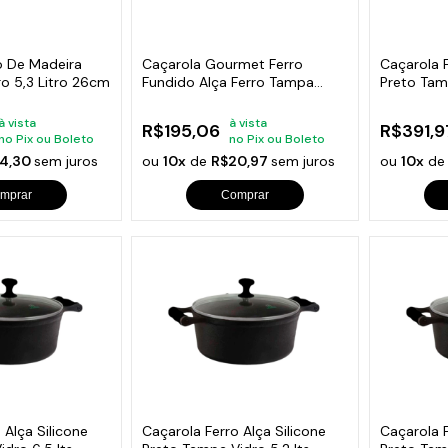
s de Fio Elétrico
pões e Tampas de Chão
Acess
Ver T
o De Madeira
Caçarola Gourmet Ferro
Caçarola F
o 5,3 Litro 26cm
Fundido Alça Ferro Tampa
Preto Tamp
Vidro 26cm
32cm
à vista
à vista
R$195,06
R$391,9
no Pix ou Boleto
no Pix ou Boleto
4,30
sem juros
ou
10x
de
R$20,97
sem juros
ou
10x
d
mprar
Comprar
 Alça Silicone
Caçarola Ferro Alça Silicone
Caçarola F