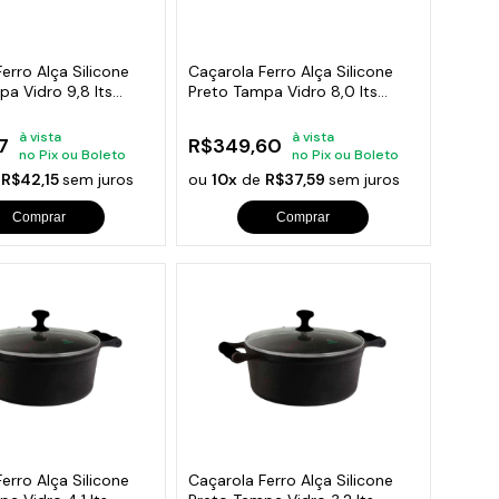
orios para Piscinas
udo
erro Alça Silicone
Caçarola Ferro Alça Silicone
a Vidro 9,8 lts
Preto Tampa Vidro 8,0 lts
30cm
à vista
à vista
7
R$349,60
no Pix ou Boleto
no Pix ou Boleto
e
R$42,15
sem juros
ou
10x
de
R$37,59
sem juros
Comprar
Comprar
erro Alça Silicone
Caçarola Ferro Alça Silicone