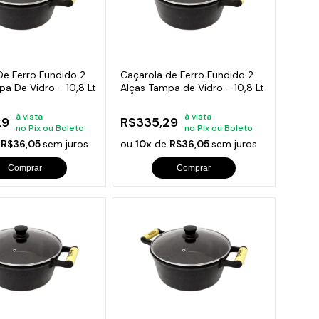
De Ferro Fundido 2
Caçarola de Ferro Fundido 2
a De Vidro - 10,8 Lt
Alças Tampa de Vidro - 10,8 Lt
à vista
à vista
29
R$335,29
no Pix ou Boleto
no Pix ou Boleto
e
R$36,05
sem juros
ou
10x
de
R$36,05
sem juros
Comprar
Comprar