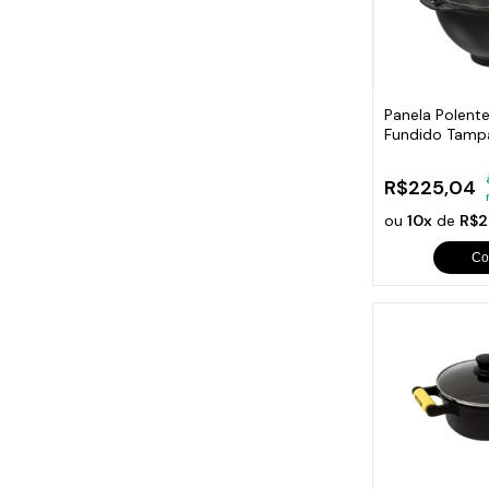
Panela Polente
Fundido Tampa
5,1 Lts
R$225,04
ou
10x
de
R$2
Co