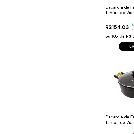
Cacarola de 
Tampa de Vidro
à
R$154,03
n
ou
10x
de
R$1
Co
Caçarola de F
Tampa de Vidr