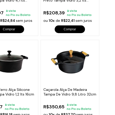
a Vidro 4,1 lts
Preto Tampa Vidro 3,2 lts
22cm
à vista
à vista
97
R$208,39
no Pix ou Boleto
no Pix ou Boleto
e
R$24,84
sem juros
ou
10x
de
R$22,41
sem juros
Comprar
Comprar
erro Alça Silicone
Caçarola Alça De Madeira
a Vidro 1,2 lts 16cm
Tampa De Vidro 9,8 Litro 32cm
à vista
à vista
7
R$350,65
no Pix ou Boleto
no Pix ou Boleto
e
R$16,18
sem juros
ou
10x
de
R$37,70
sem juros