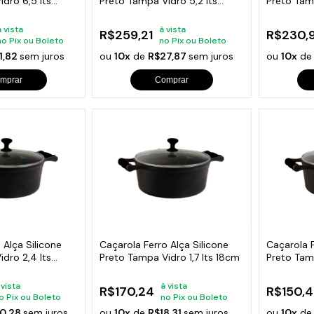
dro 6,5 lts
Preto Tampa Vidro 5,2 lts
Preto Tamp
26cm
24cm
à vista
à vista
R$259,21
R$230,
no Pix ou Boleto
no Pix ou Boleto
1,82
sem juros
ou
10x
de
R$27,87
sem juros
ou
10x
d
mprar
Comprar
 Alça Silicone
Caçarola Ferro Alça Silicone
Caçarola F
dro 2,4 lts
Preto Tampa Vidro 1,7 lts 18cm
Preto Tamp
 vista
à vista
R$170,24
R$150,4
o Pix ou Boleto
no Pix ou Boleto
0,28
sem juros
ou
10x
de
R$18,31
sem juros
ou
10x
d