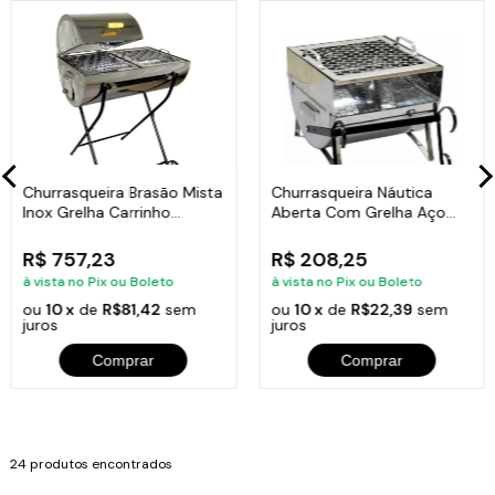
Churrasqueira Brasão Mista
Churrasqueira Náutica
Inox Grelha Carrinho
Aberta Com Grelha Aço
100x70x40cm
Inox 30x28x24cm
R$ 757,23
R$ 208,25
à vista no Pix ou Boleto
à vista no Pix ou Boleto
ou
10 x
de
R$81,42
sem
ou
10 x
de
R$22,39
sem
juros
juros
Comprar
Comprar
24 produtos encontrados