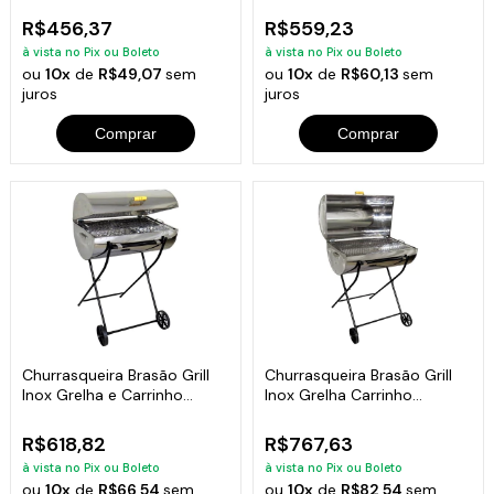
R$456,37
R$559,23
à vista no Pix ou Boleto
à vista no Pix ou Boleto
ou
10x
de
R$49,07
sem
ou
10x
de
R$60,13
sem
juros
juros
Comprar
Comprar
Churrasqueira Brasão Grill
Churrasqueira Brasão Grill
Inox Grelha e Carrinho
Inox Grelha Carrinho
95x58x35cm
102x70x40cm
R$618,82
R$767,63
à vista no Pix ou Boleto
à vista no Pix ou Boleto
ou
10x
de
R$66,54
sem
ou
10x
de
R$82,54
sem