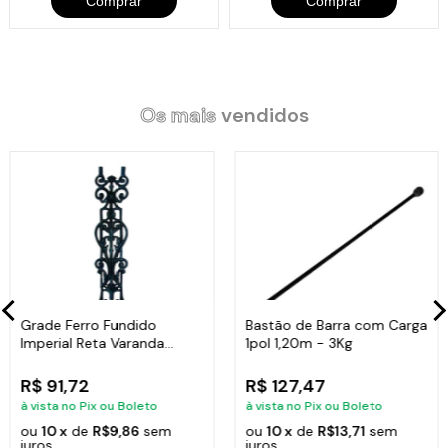
Comprar
Comprar
Os mais
vendidos
Grade Ferro Fundido
Bastão de Barra com Carga
Imperial Reta Varanda
1pol 1,20m - 3Kg
Sacada 80x15,5cm
R$ 91,72
R$ 127,47
à vista no Pix ou Boleto
à vista no Pix ou Boleto
ou
10 x
de
R$9,86
sem
ou
10 x
de
R$13,71
sem
juros
juros