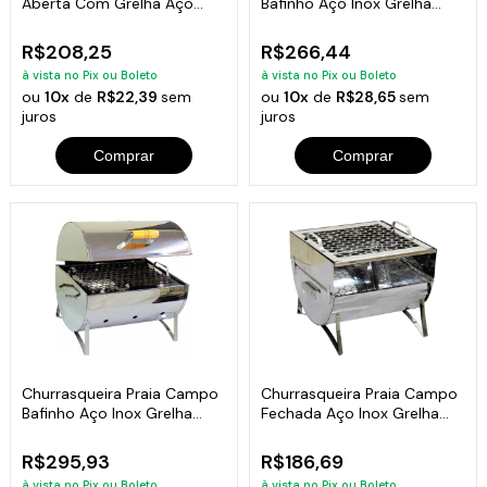
Aberta Com Grelha Aço
Bafinho Aço Inox Grelha
Inox 30x28x24cm
34x30x30cm
R$208,25
R$266,44
à vista no Pix ou Boleto
à vista no Pix ou Boleto
ou
10x
de
R$22,39
sem
ou
10x
de
R$28,65
sem
juros
juros
Comprar
Comprar
Churrasqueira Praia Campo
Churrasqueira Praia Campo
Bafinho Aço Inox Grelha
Fechada Aço Inox Grelha
38x34x30cm
30x28x24cm
R$295,93
R$186,69
à vista no Pix ou Boleto
à vista no Pix ou Boleto