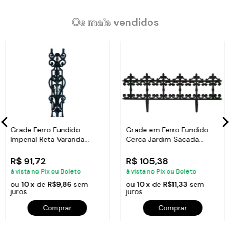
Os mais
vendidos
Grade Ferro Fundido
Grade em Ferro Fundido
Imperial Reta Varanda
Cerca Jardim Sacada
Sacada 80x15,5cm
Varanda 24x86cm
R$ 91,72
R$ 105,38
à vista no Pix ou Boleto
à vista no Pix ou Boleto
ou
10 x
de
R$9,86
sem
ou
10 x
de
R$11,33
sem
juros
juros
Comprar
Comprar