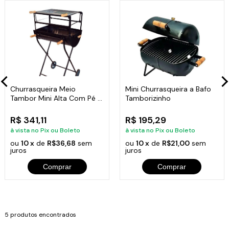
Churrasqueira Meio
Mini Churrasqueira a Bafo
Tambor Mini Alta Com Pé E
Tamborizinho
Grelha
R$ 341,11
R$ 195,29
à vista no Pix ou Boleto
à vista no Pix ou Boleto
ou
10 x
de
R$36,68
sem
ou
10 x
de
R$21,00
sem
juros
juros
Comprar
Comprar
5 produtos encontrados