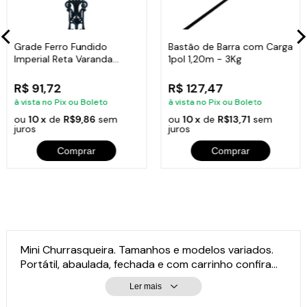
Grade Ferro Fundido
Bastão de Barra com Carga
Imperial Reta Varanda
1pol 1,20m - 3Kg
Sacada 80x15,5cm
R$ 91,72
R$ 127,47
à vista no Pix ou Boleto
à vista no Pix ou Boleto
ou
10 x
de
R$9,86
sem
ou
10 x
de
R$13,71
sem
juros
juros
Comprar
Comprar
Mini Churrasqueira. Tamanhos e modelos variados.
Portátil, abaulada, fechada e com carrinho confira...
Ler mais