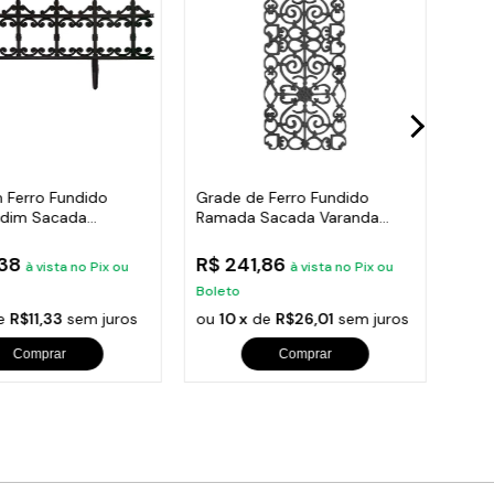
 Ferro Fundido
Grade de Ferro Fundido
Post
rdim Sacada
Ramada Sacada Varanda
Trip
 24x86cm
Escada 95x36cm
Pre
,38
R$ 241,86
R$ 
à vista no Pix ou
à vista no Pix ou
Boleto
Bole
e
R$11,33
sem juros
ou
10 x
de
R$26,01
sem juros
ou
1
Comprar
Comprar