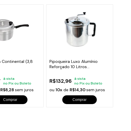
 Continental (3,8
Pipoqueira Luxo Alumínio
Reforçado 10 Litros
Continental
à vista
à vista
7
R$132,96
no Pix ou Boleto
no Pix ou Boleto
e
R$8,28
sem juros
ou
10x
de
R$14,30
sem juros
Comprar
Comprar