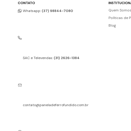
CONTATO
INSTITUCION
Quem Somo
Whatsapp:
(37) 98844-7080
Políticas de 
Blog
SAC e Televendas:
(31) 2626-1384
contato@paneladeferrofundido.com.br