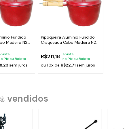
umínio Fundido
Pipoqueira Alumínio Fundido
bo Madeira N24
Craqueada Cabo Madeira N22
Cor:Vermelho
à vista
à vista
R$211,18
no Pix ou Boleto
no Pix ou Boleto
8,23
sem juros
ou
10x
de
R$22,71
sem juros
s
vendidos