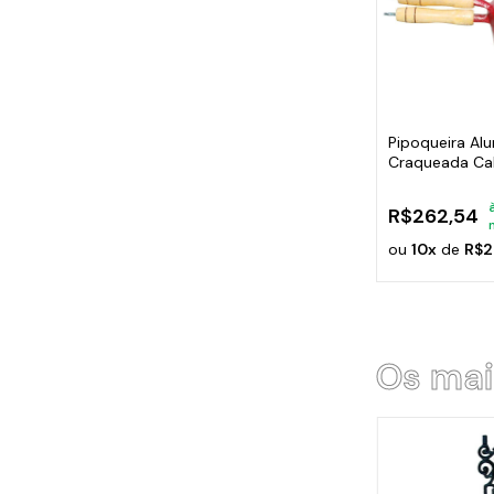
Pipoqueira Al
Craqueada Ca
Cor:Vermelho
R$262,54
ou
10x
de
R$2
Os mai