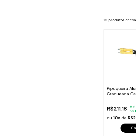
Cabo
Tam
10 produtos enco
Pipoqueira Al
Craqueada Ca
Preta N22
à v
R$211,18
no 
ou
10x
de
R$2
Co