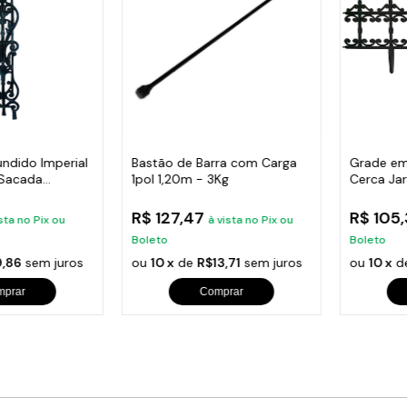
undido Imperial
Bastão de Barra com Carga
Grade em
 Sacada
1pol 1,20m - 3Kg
Cerca Ja
Varanda
R$ 127,47
R$ 105
sta no Pix ou
à vista no Pix ou
Boleto
Boleto
,86
sem juros
ou
10 x
de
R$13,71
sem juros
ou
10 x
d
mprar
Comprar