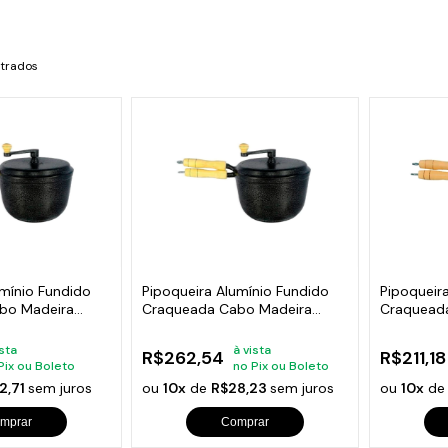
s de Fio Elétrico
pões e Tampas de Chão
Acess
Ver T
ntrados
umínio Fundido
Pipoqueira Alumínio Fundido
Pipoqueir
bo Madeira
Craqueada Cabo Madeira
Craquead
Preta N24
Vermelha 
ista
à vista
R$262,54
R$211,18
Pix ou Boleto
no Pix ou Boleto
2,71
sem juros
ou
10x
de
R$28,23
sem juros
ou
10x
d
mprar
Comprar