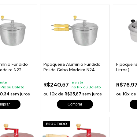
umínio Fundido
Pipoqueira Alumínio Fundido
Pipoqueira
adeira N22
Polida Cabo Madeira N24
Litros)
vista
à vista
R$240,57
R$76,9
 Pix ou Boleto
no Pix ou Boleto
0,34
sem juros
ou
10x
de
R$25,87
sem juros
ou
10x
d
mprar
Comprar
ESGOTADO