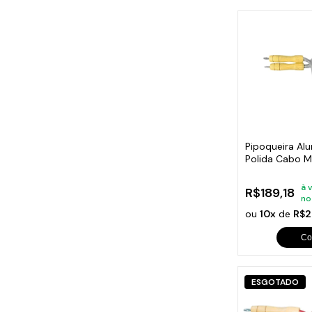
Pipoqueira Al
Polida Cabo M
à 
R$189,18
no
ou
10x
de
R$2
Co
ESGOTADO