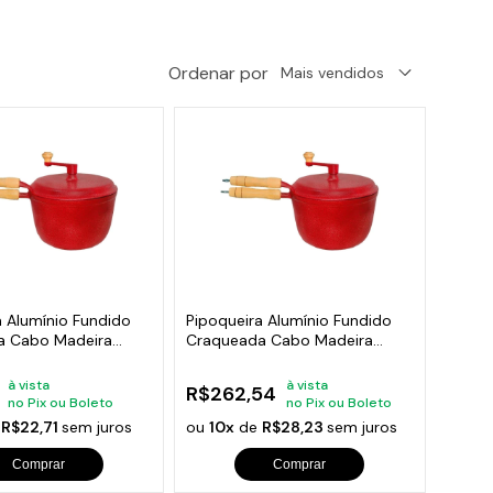
orios para Piscinas
udo
Ordenar por
a Alumínio Fundido
Pipoqueira Alumínio Fundido
a Cabo Madeira
Craqueada Cabo Madeira
N22
Vermelha N24
à vista
à vista
R$262,54
no Pix ou Boleto
no Pix ou Boleto
e
R$22,71
sem juros
ou
10x
de
R$28,23
sem juros
Comprar
Comprar