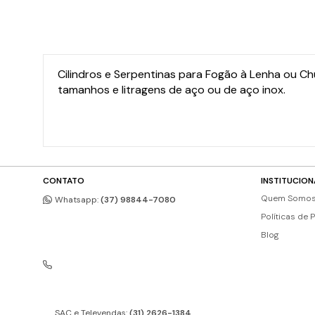
Cilindros e Serpentinas para Fogão à Lenha ou Ch
tamanhos e litragens de aço ou de aço inox.
CONTATO
INSTITUCION
Quem Somo
Whatsapp:
(37) 98844-7080
Políticas de 
Blog
SAC e Televendas:
(31) 2626-1384