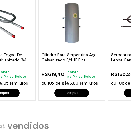
ra Fogão De
Cilindro Para Serpentina Aço
Serpentin
lvanizado 3/4
Galvanizado 3/4 100lts
Lenha Can
81x44cm
 vista
à vista
R$619,40
R$165,2
no Pix ou Boleto
no Pix ou Boleto
6,05
sem juros
ou
10x
de
R$66,60
sem juros
ou
10x
d
mprar
Comprar
s
vendidos