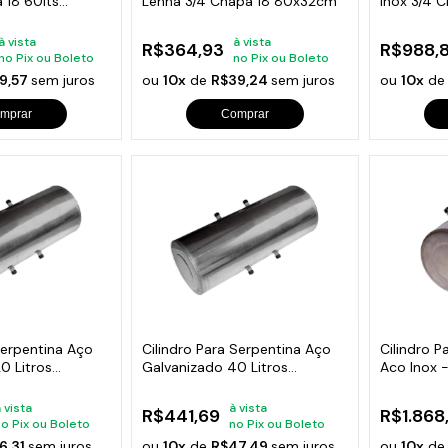
 18 60lts
Lenha 3/4 Chapa 18 80x32cm
Inox 3/4 C
81x44cm
à vista
à vista
R$364,93
R$988,
no Pix ou Boleto
no Pix ou Boleto
9,57
sem juros
ou
10x
de
R$39,24
sem juros
ou
10x
d
mprar
Comprar
Serpentina Aço
Cilindro Para Serpentina Aço
Cilindro P
0 Litros
Galvanizado 40 Litros
Aco Inox 
60x32cm
 vista
à vista
R$441,69
R$1.868
no Pix ou Boleto
no Pix ou Boleto
6,31
sem juros
ou
10x
de
R$47,49
sem juros
ou
10x
d