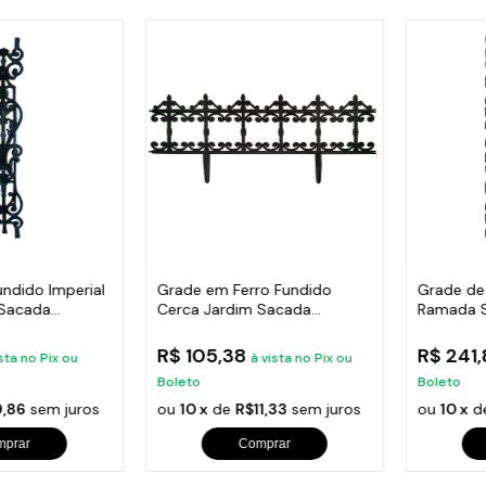
undido Imperial
Grade em Ferro Fundido
Grade de
 Sacada
Cerca Jardim Sacada
Ramada 
Varanda 24x86cm
Escada 
R$ 105,38
R$ 241
sta no Pix ou
à vista no Pix ou
Boleto
Boleto
,86
sem juros
ou
10 x
de
R$11,33
sem juros
ou
10 x
d
mprar
Comprar