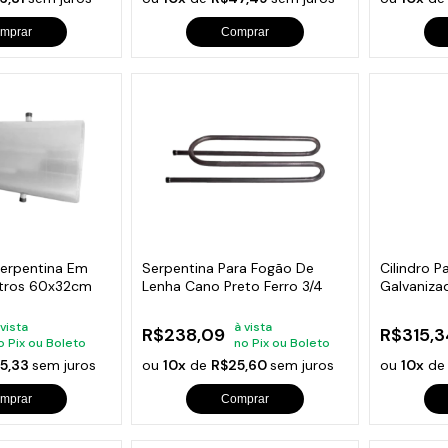
mprar
Comprar
Serpentina Em
Serpentina Para Fogão De
Cilindro P
itros 60x32cm
Lenha Cano Preto Ferro 3/4
Galvaniza
60x32cm
 vista
à vista
R$238,09
R$315,3
o Pix ou Boleto
no Pix ou Boleto
5,33
sem juros
ou
10x
de
R$25,60
sem juros
ou
10x
d
mprar
Comprar