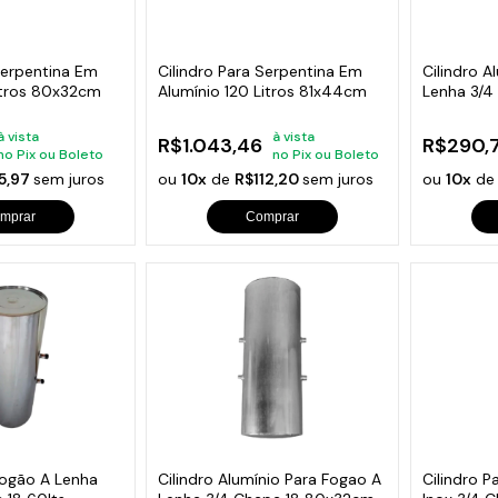
s de Fio Elétrico
pões e Tampas de Chão
Acess
Ver T
Serpentina Em
Cilindro Para Serpentina Em
Cilindro A
itros 80x32cm
Alumínio 120 Litros 81x44cm
Lenha 3/4
à vista
à vista
R$1.043,46
R$290,
no Pix ou Boleto
no Pix ou Boleto
5,97
sem juros
ou
10x
de
R$112,20
sem juros
ou
10x
d
mprar
Comprar
Fogão A Lenha
Cilindro Alumínio Para Fogao A
Cilindro P