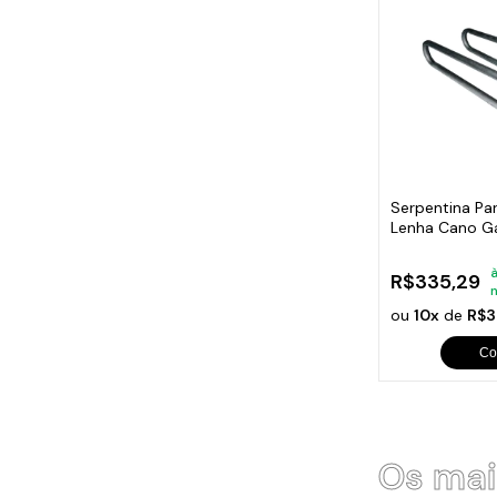
Serpentina Pa
Lenha Cano Ga
à
R$335,29
ou
10x
de
R$3
Co
Os mai