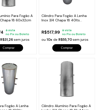
orios para Piscinas
udo
lumínio Para Fogão A
Cilindro Para Fogão A Lenha
 Chapa 18 60x32cm
Inox 3/4 Chapa 18 40lts
60x32cm
à vista
à vista
74
R$517,99
no Pix ou Boleto
no Pix ou Boleto
e
R$31,26
sem juros
ou
10x
de
R$55,70
sem juros
Comprar
Comprar
ara Fogão A Lenha
Cilindro Alumínio Para Fogão A