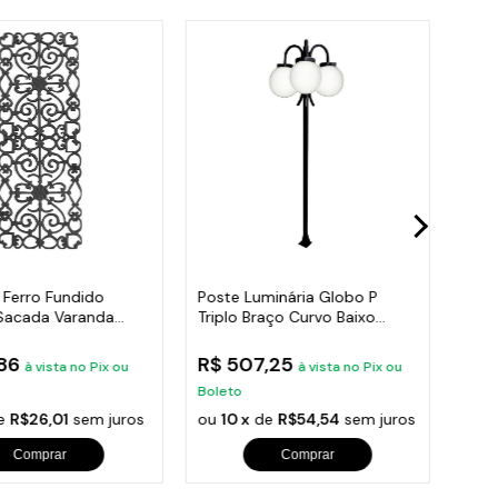
 Ferro Fundido
Poste Luminária Globo P
Post
Sacada Varanda
Triplo Braço Curvo Baixo
Roma
95x36cm
Preto 300cm
300
,86
R$ 507,25
R$ 
à vista no Pix ou
à vista no Pix ou
Boleto
Bole
e
R$26,01
sem juros
ou
10 x
de
R$54,54
sem juros
ou
1
Comprar
Comprar