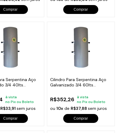
Comprar
Comprar
ara Serpentina Aço
Cilindro Para Serpentina Aço
do 3/4 40lts
Galvanizado 3/4 60lts
80x32cm
à vista
à vista
4
R$352,26
no Pix ou Boleto
no Pix ou Boleto
e
R$33,91
sem juros
ou
10x
de
R$37,88
sem juros
Comprar
Comprar