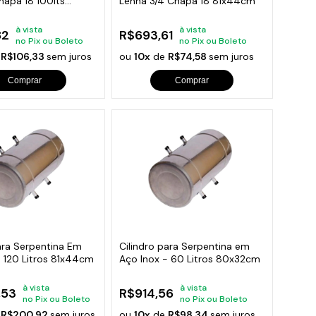
hapa 18 100lts
Lenha 3/4 Chapa 18 81x44cm
à vista
à vista
82
R$693,61
no Pix ou Boleto
no Pix ou Boleto
e
R$106,33
sem juros
ou
10x
de
R$74,58
sem juros
Comprar
Comprar
ara Serpentina Em
Cilindro para Serpentina em
- 120 Litros 81x44cm
Aço Inox - 60 Litros 80x32cm
à vista
à vista
,53
R$914,56
no Pix ou Boleto
no Pix ou Boleto
e
R$200,92
sem juros
ou
10x
de
R$98,34
sem juros