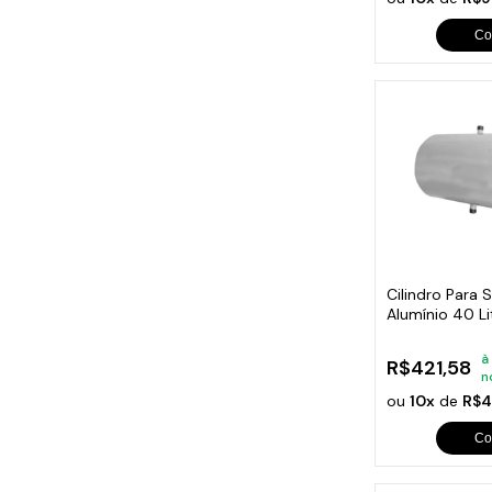
Co
Cilindro Para 
Alumínio 40 L
à
R$421,58
n
ou
10x
de
R$4
Co