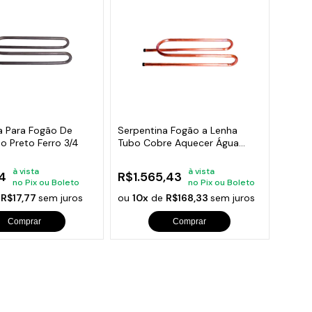
a Para Fogão De
Serpentina Fogão a Lenha
o Preto Ferro 3/4
Tubo Cobre Aquecer Água
78x25x13cm
à vista
à vista
4
R$1.565,43
no Pix ou Boleto
no Pix ou Boleto
e
R$17,77
sem juros
ou
10x
de
R$168,33
sem juros
Comprar
Comprar