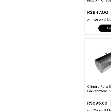
Inox 3/4 Chapa
80x32cm
R$647,00
ou
10x
de
R$6
Co
Cilindro Para 
Galvanizado 12
81x44cm
à
R$895,68
ou
10x
de
R$9