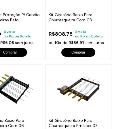
e Proteção P/ Carvão
Kit Giratório Baixo Para
eiras Bafo
Churrasqueira Com 03
cm
Espetos Bivolt
à vista
à vista
0
R$808,78
no Pix ou Boleto
no Pix ou Boleto
e
R$6,08
sem juros
ou
10x
de
R$86,97
sem juros
Comprar
Comprar
rio Baixo Para
Kit Giratório Baixo Para
eira Com 06
Churrasqueira Em Inox 03