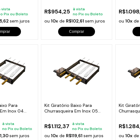
Espetos Bivolt
Espetos Bi
 vista
à vista
R$954,25
R$1.098
no Pix ou Boleto
no Pix ou Boleto
5,62
sem juros
ou
10x
de
R$102,61
sem juros
ou
10x
d
mprar
Comprar
aixo Para
Kit Giratório Baixo Para
Kit Girató
 Em Inox 04
Churrasqueira Em Inox 05
Churrasqu
Espetos
Espetos
à vista
à vista
R$1.112,37
R$1.284
no Pix ou Boleto
no Pix ou Boleto
11,30
sem juros
ou
10x
de
R$119,61
sem juros
ou
10x
d