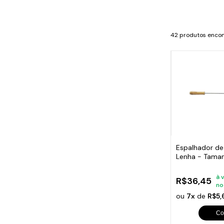
Cabo
Tam
42 produtos enco
Espalhador de
Lenha - Tam
à 
R$36,45
no
ou
7x
de
R$5
Co