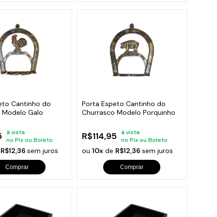
eto Cantinho do
Porta Espeto Cantinho do
 Modelo Galo
Churrasco Modelo Porquinho
à vista
à vista
5
R$114,95
no Pix ou Boleto
no Pix ou Boleto
e
R$12,36
sem juros
ou
10x
de
R$12,36
sem juros
Comprar
Comprar