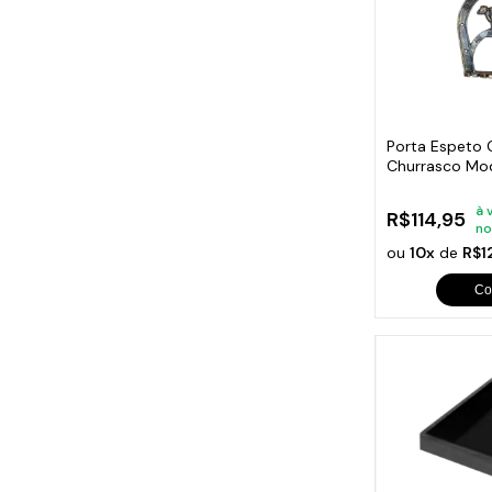
Porta Espeto 
Churrasco Mo
à 
R$114,95
no
ou
10x
de
R$1
Co