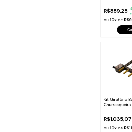
Espetos Bivolt
à
R$889,25
ou
10x
de
R$9
Co
Kit Giratório B
Churrasqueira
Espetos
R$1.035,07
ou
10x
de
R$1