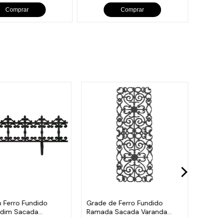
Comprar
Comprar
 Ferro Fundido
Grade de Ferro Fundido
Post
rdim Sacada
Ramada Sacada Varanda
Trip