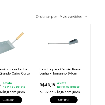
orios para Piscinas
udo
Ordenar por
arvão Brasa Lenha -
Pazinha para Carvão Brasa
Grande Cabo Curto
Lenha - Tamanho 64cm
à vista
à vista
8
R$43,18
no Pix ou Boleto
no Pix ou Boleto
e
R$5,11
sem juros
ou
9x
de
R$5,16
sem juros
Comprar
Comprar