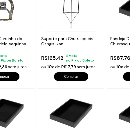
Cantinho do
Suporte para Churrasqueira
Bandeja D
delo Vaquinha
Gengis-kan
Churrasqu
vista
à vista
R$165,42
R$87,7
 Pix ou Boleto
no Pix ou Boleto
2,36
sem juros
ou
10x
de
R$17,79
sem juros
ou
10x
d
mprar
Comprar