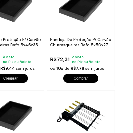
e Proteção P/ Carvão
Bandeja De Proteção P/ Carvão
eiras Bafo 5x45x35
Churrasqueiras Bafo 5x50x27
à vista
à vista
6
R$72,31
no Pix ou Boleto
no Pix ou Boleto
e
R$9,44
sem juros
ou
10x
de
R$7,78
sem juros
Comprar
Comprar