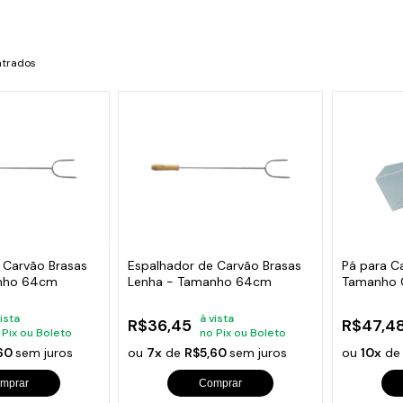
s de Fio Elétrico
pões e Tampas de Chão
Acess
Ver T
ntrados
 Carvão Brasas
Espalhador de Carvão Brasas
Pá para C
anho 64cm
Lenha - Tamanho 64cm
Tamanho 
vista
à vista
R$36,45
R$47,4
 Pix ou Boleto
no Pix ou Boleto
,60
sem juros
ou
7x
de
R$5,60
sem juros
ou
10x
d
mprar
Comprar