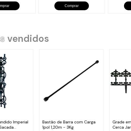
mprar
Comprar
s
vendidos
undido Imperial
Bastão de Barra com Carga
Grade em
 Sacada
1pol 1,20m - 3Kg
Cerca Ja