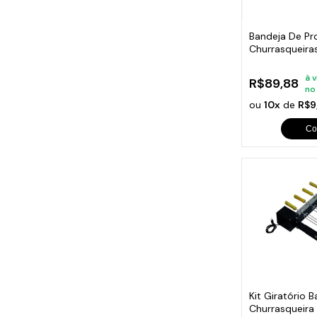
Bandeja De Pr
Churrasqueira
à v
R$89,88
no
ou
10x
de
R$9
Co
Kit Giratório B
Churrasqueir