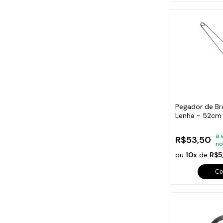
Pegador de Br
Lenha - 52cm
à 
R$53,50
no
ou
10x
de
R$5
Co