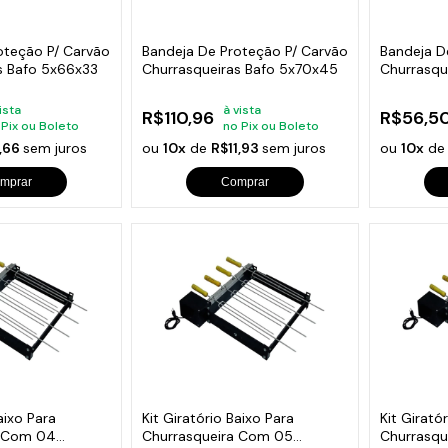
oteção P/ Carvão
Bandeja De Proteção P/ Carvão
Bandeja D
s Bafo 5x66x33
Churrasqueiras Bafo 5x70x45
Churrasqu
4x33x25
ista
à vista
R$110,96
R$56,5
 Pix ou Boleto
no Pix ou Boleto
,66
sem juros
ou
10x
de
R$11,93
sem juros
ou
10x
d
mprar
Comprar
aixo Para
Kit Giratório Baixo Para
Kit Girató
a Com 04
Churrasqueira Com 05
Churrasqu