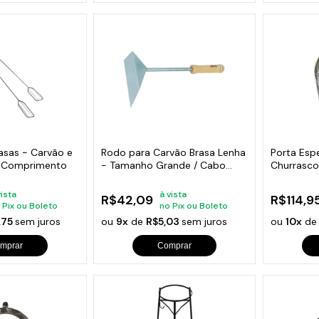
asas - Carvão e
Rodo para Carvão Brasa Lenha
Porta Esp
 Comprimento
- Tamanho Grande / Cabo
Churrasco
Curto
vista
à vista
R$42,09
R$114,9
 Pix ou Boleto
no Pix ou Boleto
,75
sem juros
ou
9x
de
R$5,03
sem juros
ou
10x
d
mprar
Comprar