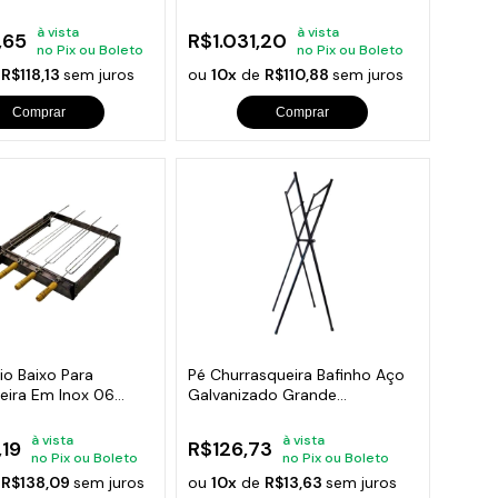
volt
Espetos
à vista
à vista
,65
R$1.031,20
no Pix ou Boleto
no Pix ou Boleto
e
R$118,13
sem juros
ou
10x
de
R$110,88
sem juros
Comprar
Comprar
rio Baixo Para
Pé Churrasqueira Bafinho Aço
eira Em Inox 06
Galvanizado Grande
90x48x26cm
à vista
à vista
,19
R$126,73
no Pix ou Boleto
no Pix ou Boleto
e
R$138,09
sem juros
ou
10x
de
R$13,63
sem juros