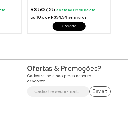
R$ 507,25
R$ 
orios para Piscinas
leto
à vista no Pix ou Boleto
ou
10 x
de
R$54,54
sem juros
ou
1
udo
Comprar
Ofertas
& Promoções?
Cadastre-se e não perca nenhum
desconto
Enviar