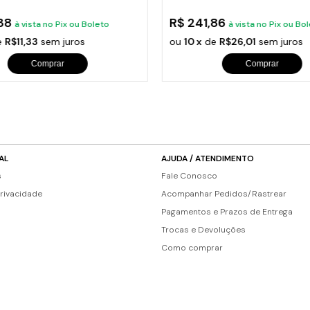
s de Fio Elétrico
pões e Tampas de Chão
,38
R$ 241,86
Acess
à vista no Pix ou Boleto
à vista no Pix ou Bo
e
R$11,33
sem juros
ou
10 x
de
R$26,01
sem juros
Ver T
Comprar
Comprar
AL
AJUDA / ATENDIMENTO
s
Fale Conosco
Privacidade
Acompanhar Pedidos/Rastrear
Pagamentos e Prazos de Entrega
Trocas e Devoluções
Como comprar