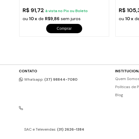
Cabo
Tam
R$ 91,72
R$ 105
à vista no Pix ou Boleto
ou
10 x
de
R$9,86
sem juros
ou
10 x
d
Comprar
CONTATO
INSTITUCION
Quem Somo
Whatsapp:
(37) 98844-7080
Políticas de 
Blog
SAC e Televendas:
(31) 2626-1384