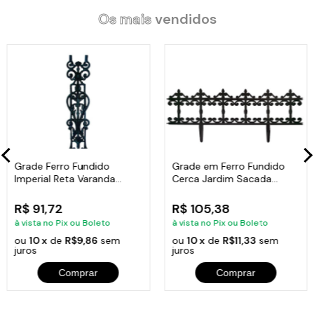
Os mais
vendidos
Grade Ferro Fundido
Grade em Ferro Fundido
Imperial Reta Varanda
Cerca Jardim Sacada
Sacada 80x15,5cm
Varanda 24x86cm
R$ 91,72
R$ 105,38
à vista no Pix ou Boleto
à vista no Pix ou Boleto
ou
10 x
de
R$9,86
sem
ou
10 x
de
R$11,33
sem
juros
juros
Comprar
Comprar