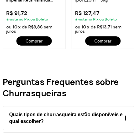
Sacada 80x15,5cm
R$ 91,72
R$ 127,47
à vista no Pix ou Boleto
à vista no Pix ou Boleto
ou
10 x
de
R$9,86
sem
ou
10 x
de
R$13,71
sem
juros
juros
Comprar
Comprar
Perguntas Frequentes sobre
Churrasqueiras
Quais tipos de churrasqueira estão disponíveis e
qual escolher?
Diversos modelos:
ferro fundido
(bojo, porquinho,