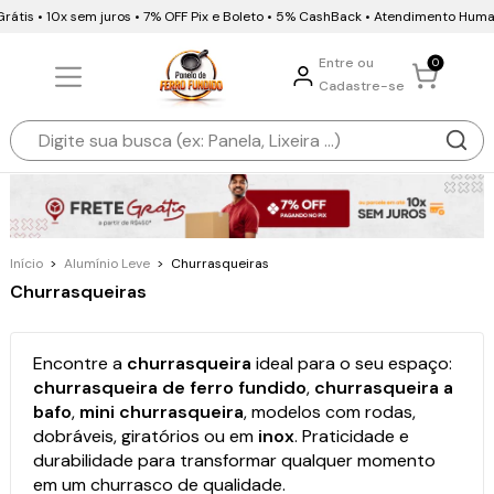
rátis • 10x sem juros • 7% OFF Pix e Boleto • 5% CashBack • Atendimento Huma
Entre ou
0
Cadastre-se
Início
>
Alumínio Leve
>
Churrasqueiras
Churrasqueiras
Encontre a
churrasqueira
ideal para o seu espaço:
churrasqueira de ferro fundido
,
churrasqueira a
bafo
,
mini churrasqueira
, modelos com rodas,
dobráveis, giratórios ou em
inox
. Praticidade e
durabilidade para transformar qualquer momento
em um churrasco de qualidade.