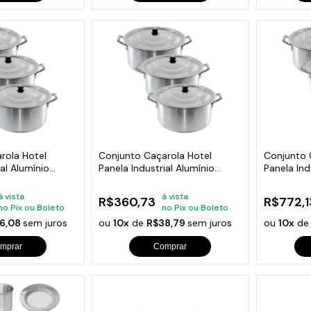
rola Hotel
Conjunto Caçarola Hotel
Conjunto 
ial Alumínio
Panela Industrial Alumínio
Panela Ind
3Peças N2
3Peças N3
à vista
à vista
R$360,73
R$772,1
no Pix ou Boleto
no Pix ou Boleto
6,08
sem juros
ou
10x
de
R$38,79
sem juros
ou
10x
d
mprar
Comprar