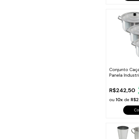
Conjunto Caça
Panela Industr
3Peças N1
R$242,50
ou
10x
de
R$2
Co