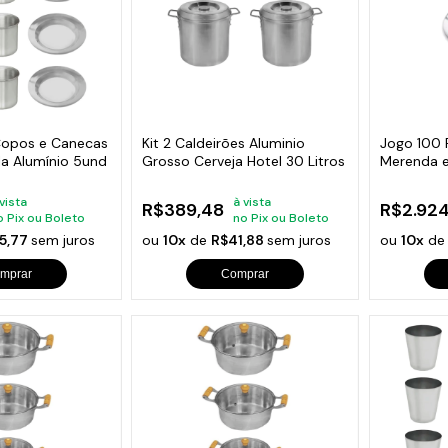
Copos e Canecas
Kit 2 Caldeirões Aluminio
Jogo 100 P
a Alumínio 5und
Grosso Cerveja Hotel 30 Litros
Merenda e
22cm
 vista
à vista
R$389,48
R$2.924
o Pix ou Boleto
no Pix ou Boleto
5,77
sem juros
ou
10x
de
R$41,88
sem juros
ou
10x
d
mprar
Comprar