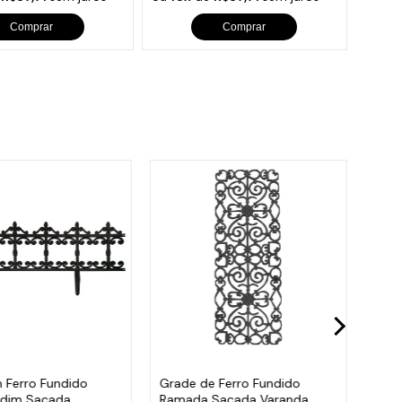
Comprar
Comprar
 Ferro Fundido
Grade de Ferro Fundido
Post
rdim Sacada
Ramada Sacada Varanda
Trip