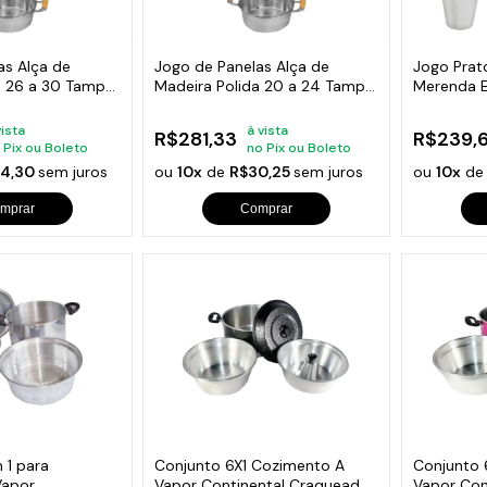
as Alça de
Jogo de Panelas Alça de
Jogo Prat
a 26 a 30 Tampa
Madeira Polida 20 a 24 Tampa
Merenda E
Vidro
vista
à vista
R$281,33
R$239,6
 Pix ou Boleto
no Pix ou Boleto
4,30
sem juros
ou
10x
de
R$30,25
sem juros
ou
10x
d
mprar
Comprar
 1 para
Conjunto 6X1 Cozimento A
Conjunto 
Vapor
Vapor Continental Craqueado
Vapor Con