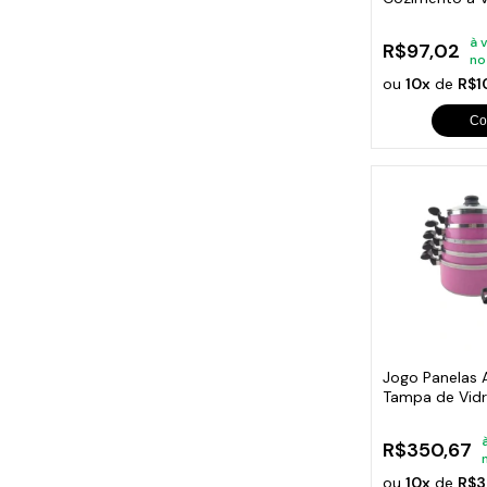
Continental (3
à 
R$97,02
no
ou
10x
de
R$1
Co
Jogo Panelas 
Tampa de Vidr
R$350,67
ou
10x
de
R$3