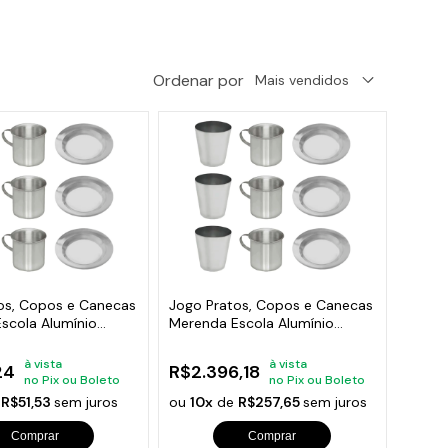
orios para Piscinas
udo
Ordenar por
os, Copos e Canecas
Jogo Pratos, Copos e Canecas
scola Alumínio
Merenda Escola Alumínio
50und
à vista
à vista
24
R$2.396,18
no Pix ou Boleto
no Pix ou Boleto
e
R$51,53
sem juros
ou
10x
de
R$257,65
sem juros
Comprar
Comprar