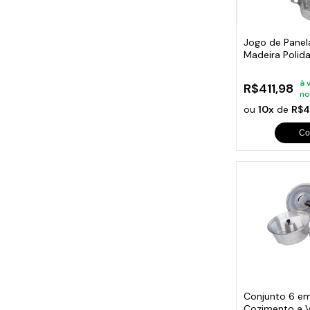
Jogo de Panel
Madeira Polid
Vidro
à 
R$411,98
no
ou
10x
de
R$4
Co
Conjunto 6 em
Cozimento a 