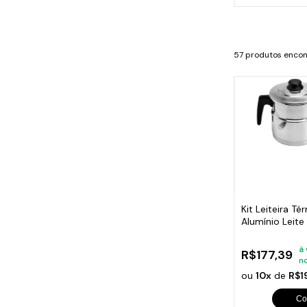
Cabo
Tam
57 produtos enco
Kit Leiteira Té
Alumínio Leit
3500ml
à 
R$177,39
n
ou
10x
de
R$1
Co