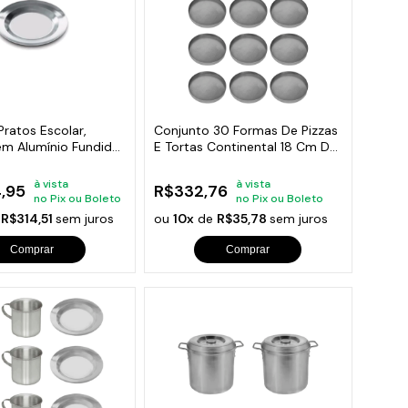
ratos Escolar,
Conjunto 30 Formas De Pizzas
m Alumínio Fundido
E Tortas Continental 18 Cm De
Diâmetro
à vista
à vista
,95
R$332,76
no Pix ou Boleto
no Pix ou Boleto
e
R$314,51
sem juros
ou
10x
de
R$35,78
sem juros
Comprar
Comprar