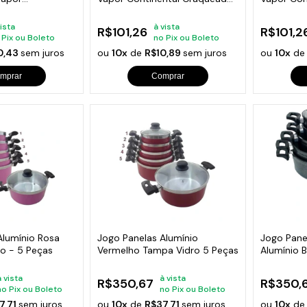
 Peças)
(3Pçs)
vista
à vista
R$101,26
R$101,2
 Pix ou Boleto
no Pix ou Boleto
0,43
sem juros
ou
10x
de
R$10,89
sem juros
ou
10x
d
mprar
Comprar
Alumínio Rosa
Jogo Panelas Alumínio
Jogo Pane
o - 5 Peças
Vermelho Tampa Vidro 5 Peças
Alumínio B
Craquead
à vista
à vista
R$350,67
R$350,
no Pix ou Boleto
no Pix ou Boleto
7,71
sem juros
ou
10x
de
R$37,71
sem juros
ou
10x
d