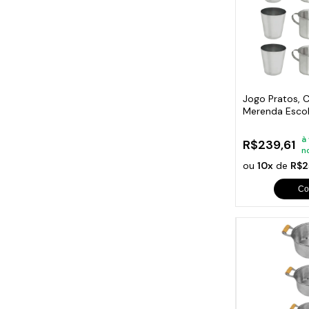
Jogo Pratos, 
Merenda Escol
à
R$239,61
n
ou
10x
de
R$2
Co