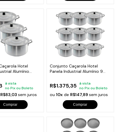
Caçarola Hotel
Conjunto Caçarola Hotel
ustrial Alumínio
Panela Industrial Alumínio 9
Peças
à vista
à vista
3
R$1.375,35
no Pix ou Boleto
no Pix ou Boleto
e
R$83,03
sem juros
ou
10x
de
R$147,89
sem juros
Comprar
Comprar