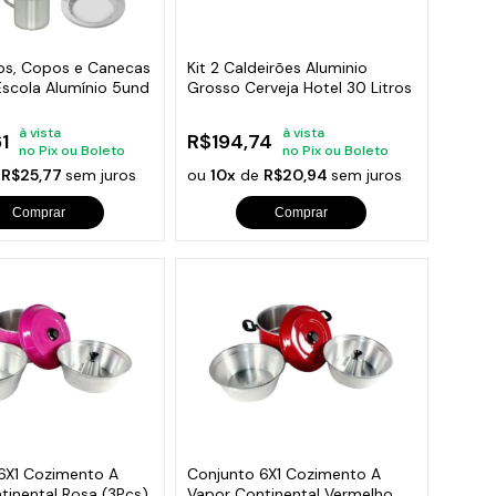
os, Copos e Canecas
Kit 2 Caldeirões Aluminio
scola Alumínio 5und
Grosso Cerveja Hotel 30 Litros
à vista
à vista
1
R$194,74
no Pix ou Boleto
no Pix ou Boleto
e
R$25,77
sem juros
ou
10x
de
R$20,94
sem juros
Comprar
Comprar
6X1 Cozimento A
Conjunto 6X1 Cozimento A
tinental Rosa (3Pçs)
Vapor Continental Vermelho