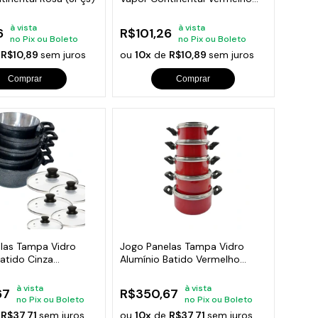
(3Pçs)
à vista
à vista
6
R$101,26
no Pix ou Boleto
no Pix ou Boleto
e
R$10,89
sem juros
ou
10x
de
R$10,89
sem juros
Comprar
Comprar
las Tampa Vidro
Jogo Panelas Tampa Vidro
atido Cinza
Alumínio Batido Vermelho
o
Craqueado
à vista
à vista
67
R$350,67
no Pix ou Boleto
no Pix ou Boleto
e
R$37,71
sem juros
ou
10x
de
R$37,71
sem juros