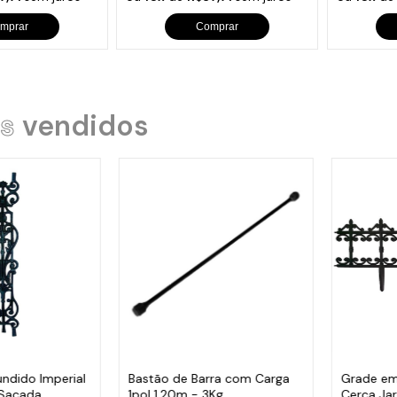
mprar
Comprar
s
vendidos
undido Imperial
Bastão de Barra com Carga
Grade em
 Sacada
1pol 1,20m - 3Kg
Cerca Ja