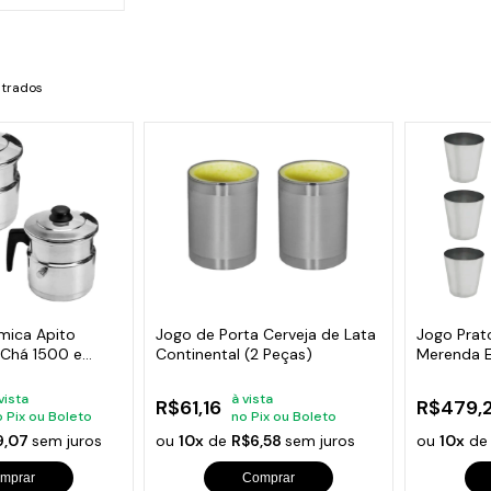
s de Fio Elétrico
pões e Tampas de Chão
Acess
Ver T
ntrados
rmica Apito
Jogo de Porta Cerveja de Lata
Jogo Prat
e Chá 1500 e
Continental (2 Peças)
Merenda E
10und
vista
à vista
R$61,16
R$479,
o Pix ou Boleto
no Pix ou Boleto
9,07
sem juros
ou
10x
de
R$6,58
sem juros
ou
10x
d
mprar
Comprar