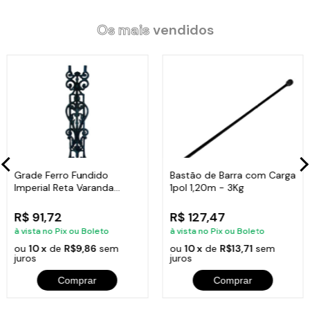
Os mais
vendidos
Grade Ferro Fundido
Bastão de Barra com Carga
Imperial Reta Varanda
1pol 1,20m - 3Kg
Sacada 80x15,5cm
R$ 91,72
R$ 127,47
à vista no Pix ou Boleto
à vista no Pix ou Boleto
ou
10 x
de
R$9,86
sem
ou
10 x
de
R$13,71
sem
juros
juros
Comprar
Comprar