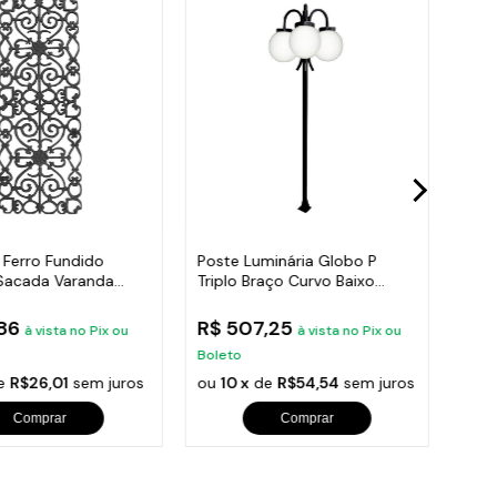
orios para Piscinas
udo
 Ferro Fundido
Poste Luminária Globo P
Post
Sacada Varanda
Triplo Braço Curvo Baixo
Roma
95x36cm
Preto 300cm
300
,86
R$ 507,25
R$ 
à vista no Pix ou
à vista no Pix ou
Boleto
Bole
e
R$26,01
sem juros
ou
10 x
de
R$54,54
sem juros
ou
1
Comprar
Comprar