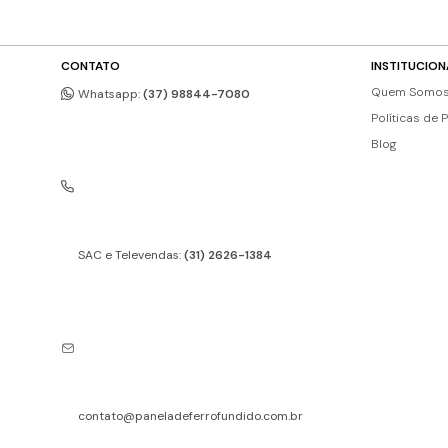
CONTATO
INSTITUCION
Quem Somo
Whatsapp:
(37) 98844-7080
Políticas de 
Blog
SAC e Televendas:
(31) 2626-1384
contato@paneladeferrofundido.com.br