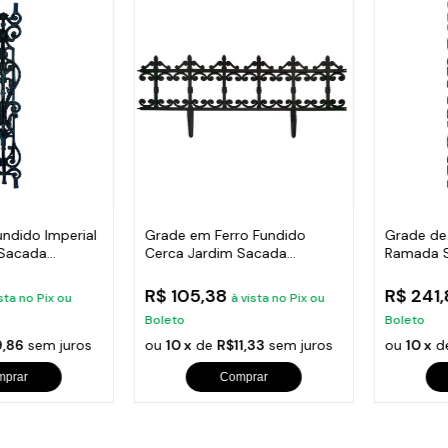
s de Fio Elétrico
pões e Tampas de Chão
Acess
Ver T
undido Imperial
Grade em Ferro Fundido
Grade de
 Sacada
Cerca Jardim Sacada
Ramada 
Varanda 24x86cm
Escada 
R$ 105,38
R$ 241
sta no Pix ou
à vista no Pix ou
Boleto
Boleto
,86
sem juros
ou
10 x
de
R$11,33
sem juros
ou
10 x
d
mprar
Comprar