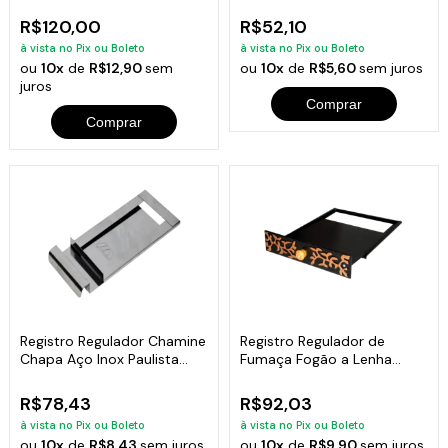
R$120,00
R$52,10
à vista no Pix ou Boleto
à vista no Pix ou Boleto
ou
10x
de
R$12,90
sem
ou
10x
de
R$5,60
sem juros
juros
Comprar
Comprar
Registro Regulador Chamine
Registro Regulador de
Chapa Aço Inox Paulista
Fumaça Fogão a Lenha
15x29cm
Chaminé 27x28cm
R$78,43
R$92,03
à vista no Pix ou Boleto
à vista no Pix ou Boleto
ou
10x
de
R$8,43
sem juros
ou
10x
de
R$9,90
sem juros