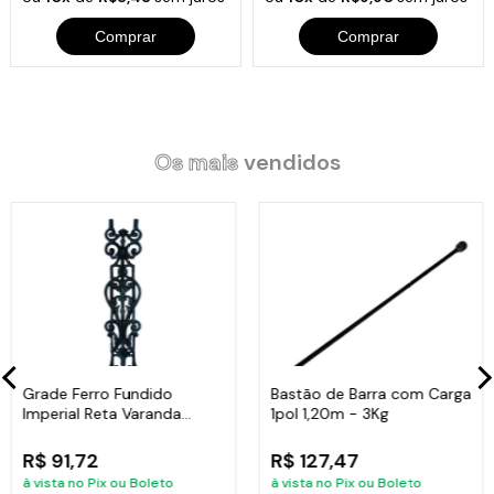
Comprar
Comprar
Os mais
vendidos
Grade Ferro Fundido
Bastão de Barra com Carga
Imperial Reta Varanda
1pol 1,20m - 3Kg
Sacada 80x15,5cm
R$ 91,72
R$ 127,47
à vista no Pix ou Boleto
à vista no Pix ou Boleto