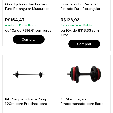
Guia Tijolinho Jaú Injetado
Guia Tijolinho Peso Jaú
Furo Retangular Musculação
Pintado Furo Retangular
6kg
Academia 7kg
R$154,47
R$123,93
à vista no Pix ou Boleto
à vista no Pix ou Boleto
ou
10x
de
R$16,61
sem juros
ou
10x
de
R$13,33
sem
juros
Comprar
Comprar
Kit Completo Barra Pump
Kit Musculação
1,20m com Presilhas para
Emborrachado com Barra
Academia
Maciça 0,40mm