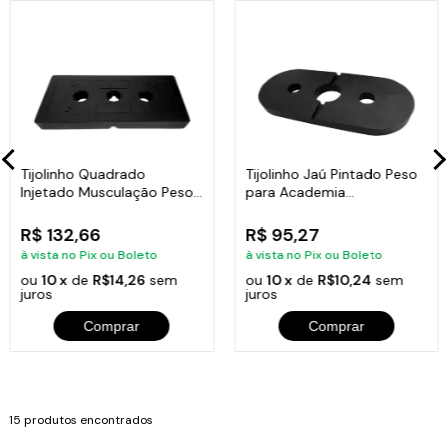
Tijolinho Quadrado
Tijolinho Jaú Pintado Peso
Injetado Musculação Peso
para Academia
de Academia 5kg
Musculação 5kg
R$ 132,66
R$ 95,27
à vista no Pix ou Boleto
à vista no Pix ou Boleto
ou
10 x
de
R$14,26
sem
ou
10 x
de
R$10,24
sem
juros
juros
Comprar
Comprar
15 produtos encontrados