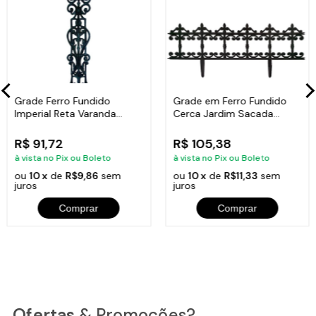
Grade Ferro Fundido
Grade em Ferro Fundido
Imperial Reta Varanda
Cerca Jardim Sacada
Sacada 80x15,5cm
Varanda 24x86cm
R$ 91,72
R$ 105,38
à vista no Pix ou Boleto
à vista no Pix ou Boleto
ou
10 x
de
R$9,86
sem
ou
10 x
de
R$11,33
sem
juros
juros
Comprar
Comprar
Ofertas
& Promoções?