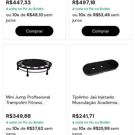
R$447,33
R$497,18
à vista no Pix ou Boleto
à vista no Pix ou Boleto
ou
10x
de
R$48,10
sem
ou
10x
de
R$53,46
sem
juros
juros
Comprar
Comprar
Mini Jump Profissional
Tijolinho Jaú Injetado
Trampolim Fitness
Musculação Academia
Academia Exercícios
Fitness 10kg
R$349,88
R$241,71
à vista no Pix ou Boleto
à vista no Pix ou Boleto
ou
10x
de
R$37,62
sem
ou
10x
de
R$25,99
sem
juros
juros