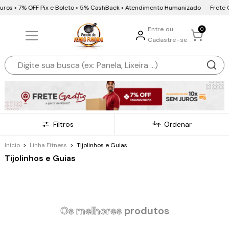
ros • 7% OFF Pix e Boleto • 5% CashBack • Atendimento Humanizado
Frete Grá
Entre ou
0
Cadastre-se
Filtros
Ordenar
Início
>
Linha Fitness
>
Tijolinhos e Guias
Tijolinhos e Guias
Os melhores
produtos