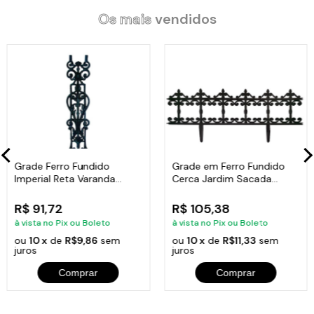
Os mais
vendidos
Grade Ferro Fundido
Grade em Ferro Fundido
Imperial Reta Varanda
Cerca Jardim Sacada
Sacada 80x15,5cm
Varanda 24x86cm
R$ 91,72
R$ 105,38
à vista no Pix ou Boleto
à vista no Pix ou Boleto
ou
10 x
de
R$9,86
sem
ou
10 x
de
R$11,33
sem
juros
juros
Comprar
Comprar