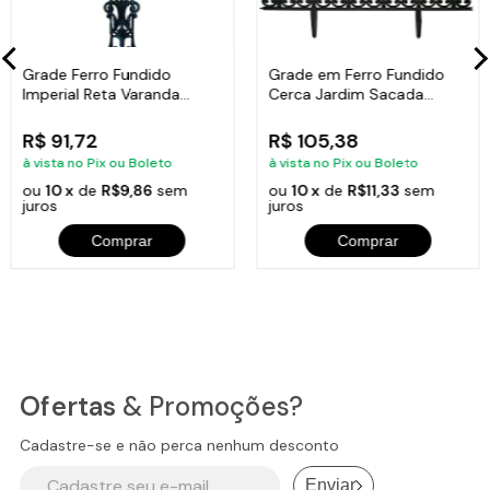
Grade Ferro Fundido
Grade em Ferro Fundido
Imperial Reta Varanda
Cerca Jardim Sacada
Sacada 80x15,5cm
Varanda 24x86cm
R$ 91,72
R$ 105,38
à vista no Pix ou Boleto
à vista no Pix ou Boleto
ou
10 x
de
R$9,86
sem
ou
10 x
de
R$11,33
sem
juros
juros
Comprar
Comprar
Ofertas
& Promoções?
Cadastre-se e não perca nenhum desconto
Enviar