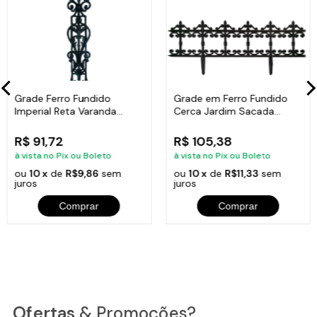
Grade Ferro Fundido
Grade em Ferro Fundido
Imperial Reta Varanda
Cerca Jardim Sacada
Sacada 80x15,5cm
Varanda 24x86cm
R$ 91,72
R$ 105,38
à vista no Pix ou Boleto
à vista no Pix ou Boleto
ou
10 x
de
R$9,86
sem
ou
10 x
de
R$11,33
sem
juros
juros
Comprar
Comprar
Ofertas
& Promoções?