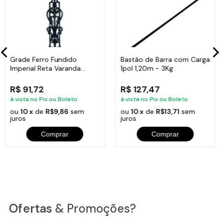
Grade Ferro Fundido
Bastão de Barra com Carga
Imperial Reta Varanda
1pol 1,20m - 3Kg
Sacada 80x15,5cm
R$ 91,72
R$ 127,47
à vista no Pix ou Boleto
à vista no Pix ou Boleto
ou
10 x
de
R$9,86
sem
ou
10 x
de
R$13,71
sem
juros
juros
Comprar
Comprar
Ofertas
& Promoções?