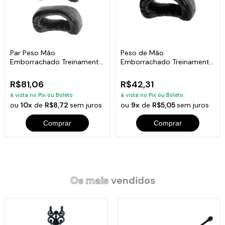
Par Peso Mão
Peso de Mão
Emborrachado Treinamento
Emborrachado Treinamento
Funcional Fitness 1KG
Funcional Fitness 1kg
R$81,06
R$42,31
à vista no Pix ou Boleto
à vista no Pix ou Boleto
ou
10x
de
R$8,72
sem juros
ou
9x
de
R$5,05
sem juros
Comprar
Comprar
Os mais
vendidos