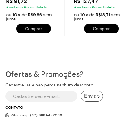
R$ 91,72
R$ 127,47
à vista no Pix ou Boleto
à vista no Pix ou Boleto
ou
10 x
de
R$9,86
sem
ou
10 x
de
R$13,71
sem
juros
juros
Comprar
Comprar
Ofertas
& Promoções?
Cadastre-se e não perca nenhum desconto
Enviar
CONTATO
Whatsapp:
(37) 98844-7080