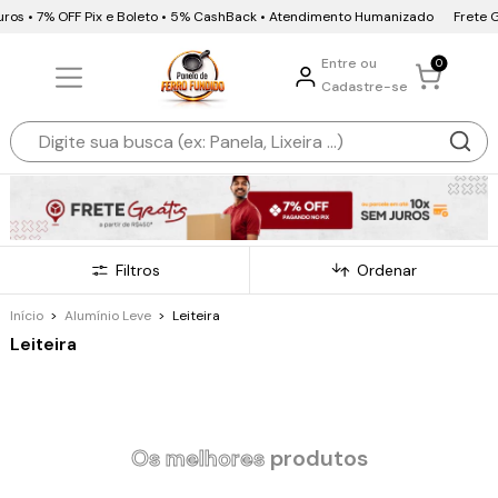
uros • 7% OFF Pix e Boleto • 5% CashBack • Atendimento Humanizado
Frete Gr
Entre ou
0
Cadastre-se
Filtros
Ordenar
Início
>
Alumínio Leve
>
Leiteira
Leiteira
Os melhores
produtos