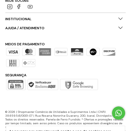
REDE SOCIAIS
INSTITUCIONAL
AJUDA / ATENDIMENTO
MEIOS DE PAGAMENTO
SEGURANÇA
© 2026 | Shopmaster Comércio de Utilidades e Suprimentos Ltda | CNPJ:
38.659.541/0001-07 | Rua Rosana Noronha Guarany, 200, Icaraí, Divinópolis-MG |
Todos os direitos reservados. Panela de Ferro Fundido. * Ofertas e promoções válidas
por tempo limitado, sem aviso prévio. Caso os produtos apresentem divergências de
valores, o preço válido é o do carrinho de compras. Cupons de desconto possuem
número máximo de utilização e podem ser encerrados a qualquer momento, de acordo