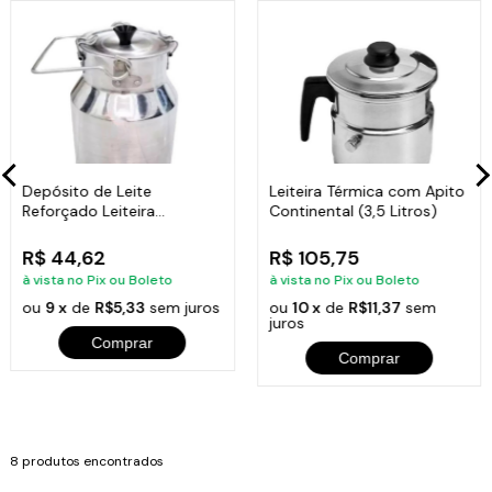
Depósito de Leite
Leiteira Térmica com Apito
Reforçado Leiteira
Continental (3,5 Litros)
Continental 2 Litros
R$ 44,62
R$ 105,75
à vista no Pix ou Boleto
à vista no Pix ou Boleto
ou
9 x
de
R$5,33
sem juros
ou
10 x
de
R$11,37
sem
juros
Comprar
Comprar
8 produtos encontrados