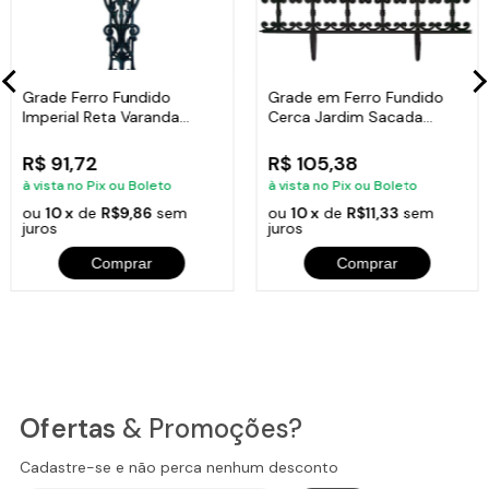
Grade Ferro Fundido
Grade em Ferro Fundido
Imperial Reta Varanda
Cerca Jardim Sacada
Sacada 80x15,5cm
Varanda 24x86cm
R$ 91,72
R$ 105,38
à vista no Pix ou Boleto
à vista no Pix ou Boleto
ou
10 x
de
R$9,86
sem
ou
10 x
de
R$11,33
sem
juros
juros
Comprar
Comprar
Ofertas
& Promoções?
Cadastre-se e não perca nenhum desconto