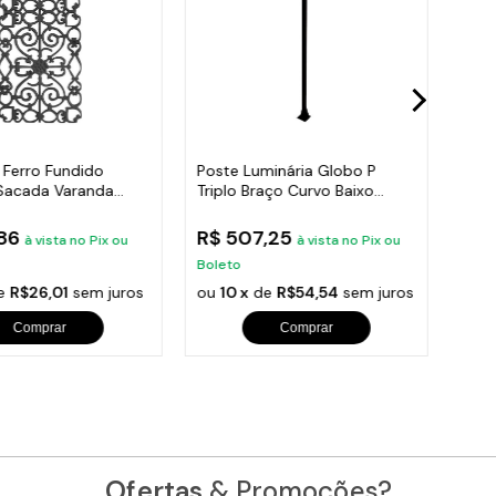
 Ferro Fundido
Poste Luminária Globo P
Post
Sacada Varanda
Triplo Braço Curvo Baixo
Roma
95x36cm
Preto 300cm
300
,86
R$ 507,25
R$ 
à vista no Pix ou
à vista no Pix ou
Boleto
Bole
e
R$26,01
sem juros
ou
10 x
de
R$54,54
sem juros
ou
1
Comprar
Comprar
Ofertas
& Promoções?