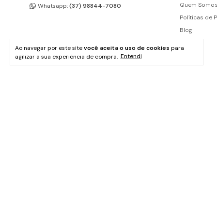
Quem Somo
Whatsapp:
(37) 98844-7080
Políticas de 
Blog
Ao navegar por este site
você aceita o uso de cookies
para
agilizar a sua experiência de compra.
Entendi
SAC e Televendas:
(31) 2626-1384
contato@paneladeferrofundido.com.br