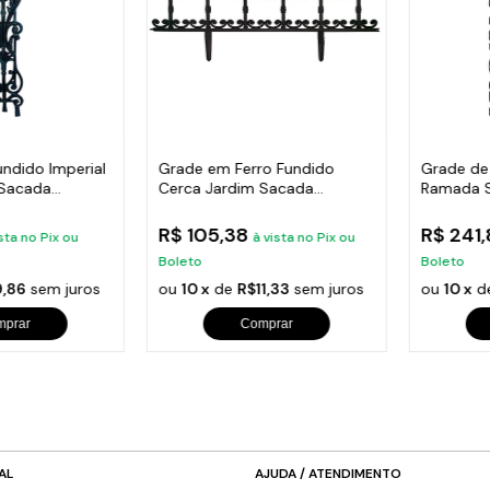
undido Imperial
Grade em Ferro Fundido
Grade de
 Sacada
Cerca Jardim Sacada
Ramada 
Varanda 24x86cm
Escada 
R$ 105,38
R$ 241
sta no Pix ou
à vista no Pix ou
Boleto
Boleto
,86
sem juros
ou
10 x
de
R$11,33
sem juros
ou
10 x
d
mprar
Comprar
AL
AJUDA / ATENDIMENTO