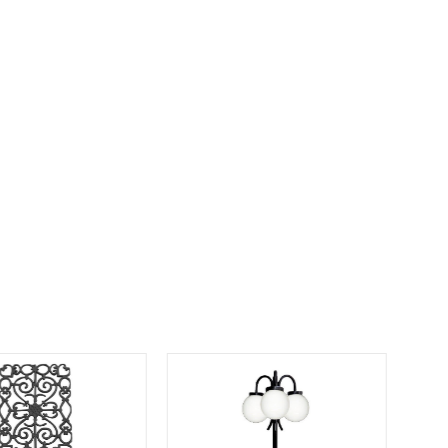
orios para Piscinas
udo