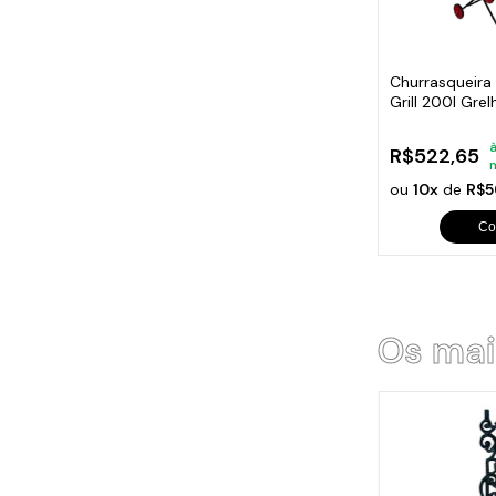
Cabo
Tam
Churrasqueira
Grill 200l Gre
Rodas
à
R$522,65
ou
10x
de
R$5
Co
Os mai