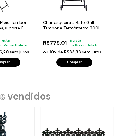
s de Fio Elétrico
pões e Tampas de Chão
Acess
Ver T
 Meio Tambor
Churrasqueira a Bafo Grill
lha,suporte E
Tambor e Termômetro 200L
C/ Rodas
 vista
à vista
R$775,01
no Pix ou Boleto
no Pix ou Boleto
6,20
sem juros
ou
10x
de
R$83,33
sem juros
mprar
Comprar
s
vendidos