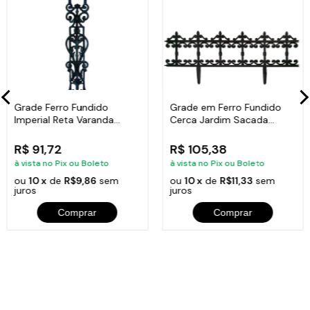
Grade Ferro Fundido
Grade em Ferro Fundido
Imperial Reta Varanda
Cerca Jardim Sacada
Sacada 80x15,5cm
Varanda 24x86cm
R$ 91,72
R$ 105,38
à vista no Pix ou Boleto
à vista no Pix ou Boleto
ou
10 x
de
R$9,86
sem
ou
10 x
de
R$11,33
sem
juros
juros
Comprar
Comprar