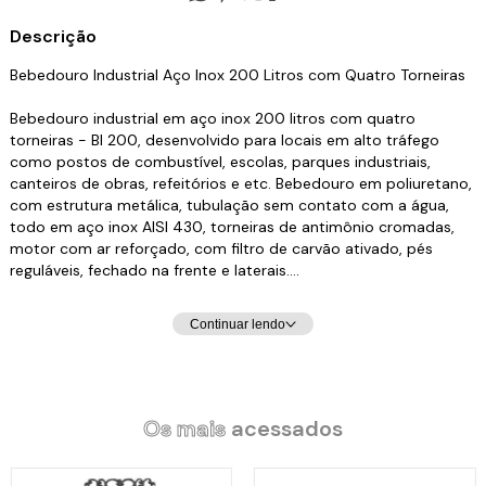
Descrição
Bebedouro Industrial Aço Inox 200 Litros com Quatro Torneiras
Bebedouro industrial em aço inox 200 litros com quatro
torneiras - BI 200, desenvolvido para locais em alto tráfego
como postos de combustível, escolas, parques industriais,
canteiros de obras, refeitórios e etc. Bebedouro em poliuretano,
com estrutura metálica, tubulação sem contato com a água,
todo em aço inox AISI 430, torneiras de antimônio cromadas,
motor com ar reforçado, com filtro de carvão ativado, pés
reguláveis, fechado na frente e laterais.
Não despachamos este produto pelos CORREIOS.
Continuar lendo
Favor perguntar o VALOR DO FRETE antes de efetuar a compra.
Se for comprar, CLIQUE EM RETIRAR PESSOALMENTE que
enviaremos o valor do frete no e-mail para posterior
Os mais
acessados
pagamento.