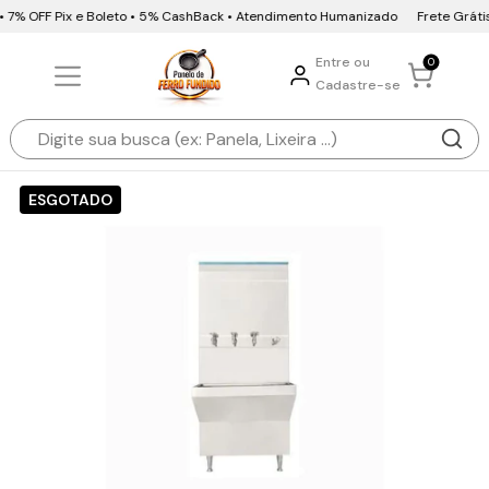
 • 7% OFF Pix e Boleto • 5% CashBack • Atendimento Humanizado
Frete Grátis
Entre ou
0
Cadastre-se
ESGOTADO