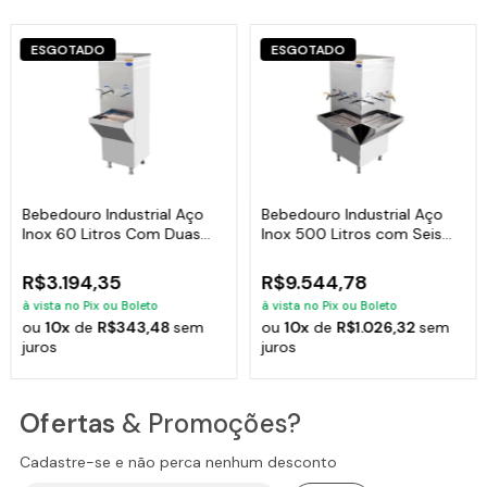
Especificações Técnicas:
ESGOTADO
ESGOTADO
Volume do reservatório: 200 Litros
Quatro torneiras, sendo uma natural e três geladas.
Compressor: 1/4 HP
Largura: 75 cm
Comprimento: 58 cm
Altura: 155 cm
Peso: 50 kg
Temperatura: 0º a 15º C
Bebedouro Industrial Aço
Bebedouro Industrial Aço
Garantia: 1 ano
Inox 60 Litros Com Duas
Inox 500 Litros com Seis
Torneiras
Torneiras
Itens incluso:
R$3.194,35
R$9.544,78
01 Bebedouro industrial em aço inox 200 litros com quatro
à vista no Pix ou Boleto
à vista no Pix ou Boleto
torneiras - BI 200
ou
10x
de
R$343,48
sem
ou
10x
de
R$1.026,32
sem
juros
juros
Ofertas
& Promoções?
Cadastre-se e não perca nenhum desconto