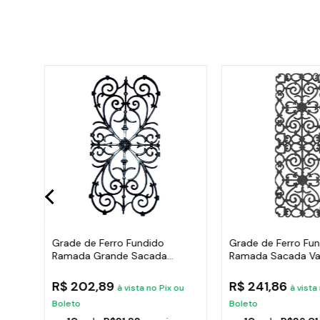
o
Grade de Ferro Fundido
Grade de Ferro Fu
cm
Ramada Grande Sacada
Ramada Sacada Va
Varanda 74x37cm
Escada 95x36cm
R$ 202,89
R$ 241,86
u
à vista no Pix ou
à vista
Boleto
Boleto