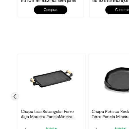
ros
ou
10 x
de
R$21,82
sem juros
ou
10 x
de
R$26,01
Comprar
Comprar
a
Chapa Lisa Retangular Ferro
Chapa Petisco Red
Alça Madeira PanelaMineira
Ferro Panela Minei
30x25
à vista
à vista