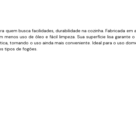
s de Fio Elétrico
pões e Tampas de Chão
Acess
Ver T
para quem busca facilidades, durabilidade na cozinha. Fabricada em 
 menos uso de óleo e fácil limpeza. Sua superfície lisa garante
rática, tornando o uso ainda mais conveniente. Ideal para o uso d
sos tipos de fogões.