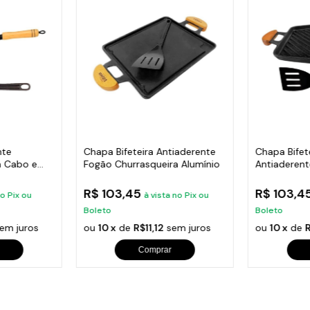
nte
Chapa Bifeteira Antiaderente
Chapa Bifete
m Cabo e
Fogão Churrasqueira Alumínio
Antiaderent
Espátula
R$ 103,45
R$ 103,4
no Pix ou
à vista no Pix ou
Boleto
Boleto
em juros
ou
10 x
de
R$11,12
sem juros
ou
10 x
de
R
Comprar