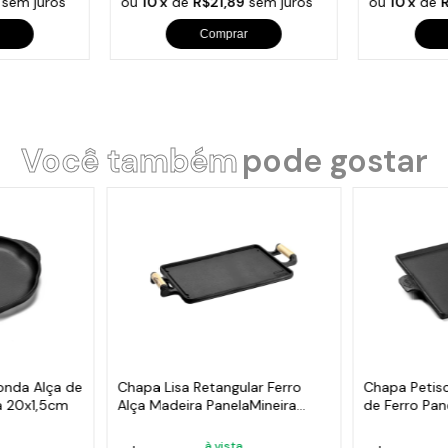
sem juros
ou
10 x
de
R$21,89
sem juros
ou
10 x
de
Comprar
Você também
pode gostar
onda Alça de
Chapa Lisa Retangular Ferro
Chapa Petis
ra 20x1,5cm
Alça Madeira PanelaMineira
de Ferro Pan
46x25
22x22cm
à vista