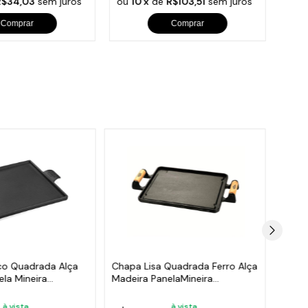
R$34,03
sem juros
ou
10 x
de
R$103,51
sem juros
ou
1
Comprar
Comprar
co Quadrada Alça
Chapa Lisa Quadrada Ferro Alça
Chapa
ela Mineira
Madeira PanelaMineira
de Fe
30x30cm
24x2
à vista
à vista