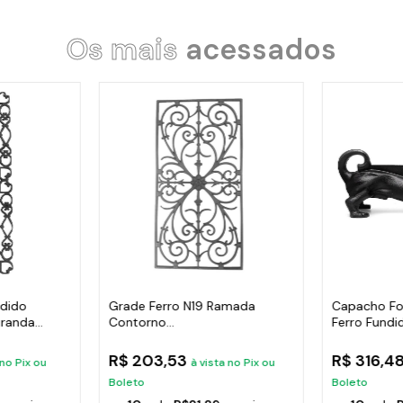
Os mais
acessados
ndido
Grade Ferro N19 Ramada
Capacho Fo
randa
Contorno
Ferro Fundi
Varanda,Sacada,Escada 80X41
38X14Cm
R$ 203,53
R$ 316,4
 no Pix ou
à vista no Pix ou
Boleto
Boleto