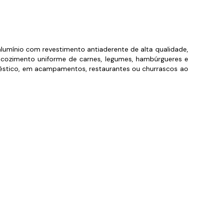
orios para Piscinas
udo
alumínio com revestimento antiaderente de alta qualidade,
 o cozimento uniforme de carnes, legumes, hambúrgueres e
oméstico, em acampamentos, restaurantes ou churrascos ao