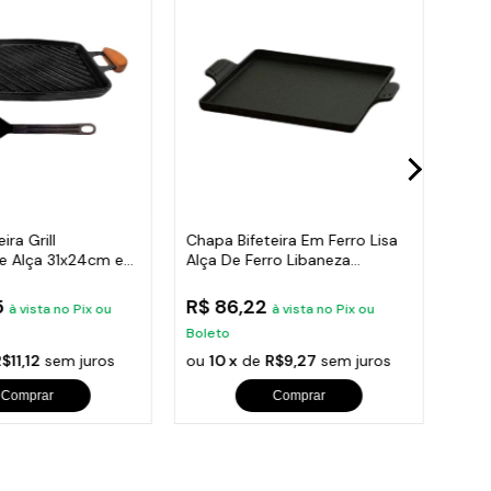
ira Grill
Chapa Bifeteira Em Ferro Lisa
Cha
e Alça 31x24cm e
Alça De Ferro Libaneza
Liba
22X22Cm
5
R$ 86,22
R$ 
à vista no Pix ou
à vista no Pix ou
Boleto
Bole
$11,12
sem juros
ou
10 x
de
R$9,27
sem juros
ou
1
Comprar
Comprar