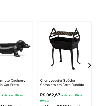
rmato Cachorro
Churrasqueira Gaúcha
Kit 
do Cor Preto
Completa em Ferro Fundido
Vero
35x50cm
Fund
8
R$ 962,67
R$ 
à vista no Pix ou
à vista no Pix ou
Boleto
Bole