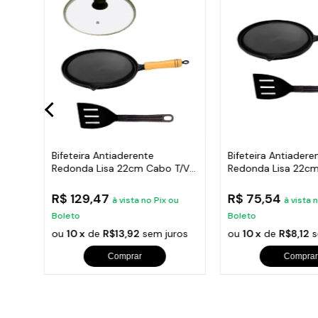
e Em
Bifeteira Antiaderente
Bifeteira Antiadere
Redonda Lisa 22cm Cabo T/V e
Redonda Lisa 22c
Espátula
Espátula
R$ 129,47
R$ 75,54
u
à vista no Pix ou
à vista 
Boleto
Boleto
ros
ou
10 x
de
R$13,92
sem juros
ou
10 x
de
R$8,12
s
Comprar
Comprar