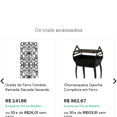
Os mais
acessados
Grade de Ferro Fundido
Churrasqueira Gaúcha
Ramada Sacada Varanda
Completa em Ferro
Escada 95x36cm
Fundido 35x50cm
R$ 241,86
R$ 962,67
à vista no Pix ou Boleto
à vista no Pix ou Boleto
ou
10 x
de
R$26,01
sem
ou
10 x
de
R$103,51
sem
juros
juros