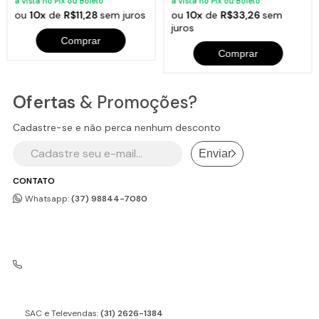
à vista no Pix ou Boleto
à vista no Pix ou Boleto
ou
10x
de
R$11,28
sem juros
ou
10x
de
R$33,26
sem
juros
Comprar
Comprar
Ofertas
& Promoções?
Cadastre-se e não perca nenhum desconto
Enviar
CONTATO
Whatsapp:
(37) 98844-7080
SAC e Televendas:
(31) 2626-1384