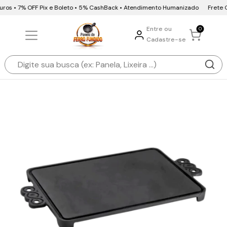
uros • 7% OFF Pix e Boleto • 5% CashBack • Atendimento Humanizado
Frete Gr
Entre ou
0
Cadastre-se