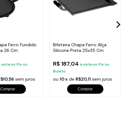
hapa Ferro Fundido
Bifeteira Chapa Ferro Alça
Bife
sa 26 Cm
Silicone Preta 25x35 Cm
Com 
Cm
R$ 187,04
R$ 
 vista no Pix ou
à vista no Pix ou
Boleto
Bole
R$10,56
sem juros
ou
10 x
de
R$20,11
sem juros
ou
1
Comprar
Comprar