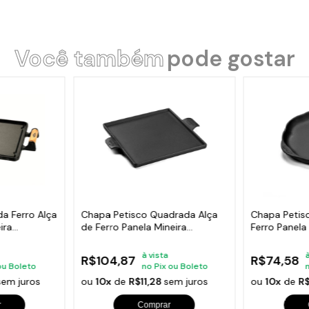
Você também
pode gostar
a Ferro Alça
Chapa Petisco Quadrada Alça
Chapa Petis
ira
de Ferro Panela Mineira
Ferro Panela
22x22cm
à vista
R$104,87
R$74,58
ou Boleto
no Pix ou Boleto
sem juros
ou
10x
de
R$11,28
sem juros
ou
10x
de
R
r
Comprar