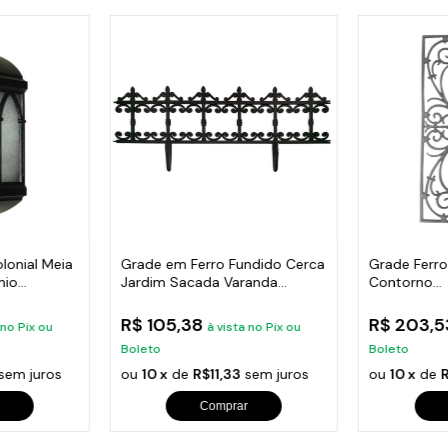
lonial Meia
Grade em Ferro Fundido Cerca
Grade Ferr
nio
Jardim Sacada Varanda
Contorno
24x86cm
Varanda,Sa
R$ 105,38
R$ 203,
 no Pix ou
à vista no Pix ou
Boleto
Boleto
sem juros
ou
10 x
de
R$11,33
sem juros
ou
10 x
de
Comprar