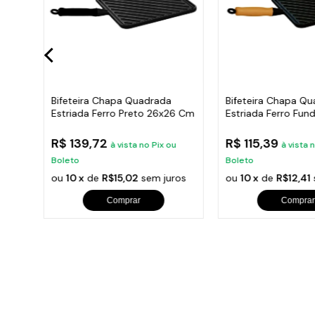
Bifeteira Chapa Quadrada
Bifeteira Chapa Q
x26
Estriada Ferro Preto 26x26 Cm
Estriada Ferro Fun
Cm
R$ 139,72
R$ 115,39
à vista no Pix ou
à vista 
Boleto
Boleto
ros
ou
10 x
de
R$15,02
sem juros
ou
10 x
de
R$12,41
Comprar
Comprar