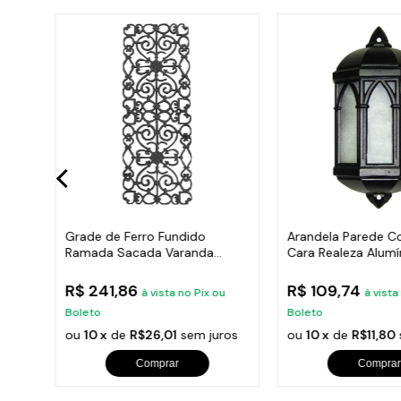
Hera
Grade de Ferro Fundido
Arandela Parede Co
Ramada Sacada Varanda
Cara Realeza Alumí
Escada 95x36cm
38x18cm
R$ 241,86
R$ 109,74
u
à vista no Pix ou
à vista
Boleto
Boleto
ros
ou
10 x
de
R$26,01
sem juros
ou
10 x
de
R$11,80
Comprar
Comprar