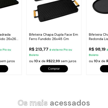
uadrada
Bifeteira Chapa Dupla Face Em
Bifeteira C
dido 26x26
Ferro Fundido 26x48 Cm
Redonda Li
R$ 213,77
R$ 98,19
no Pix ou
à vista no Pix ou
à
Boleto
Boleto
sem juros
ou
10 x
de
R$22,99
sem juros
ou
10 x
de
Comprar
Os mais
acessados