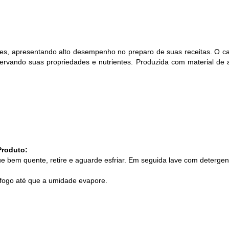
s de Fio Elétrico
pões e Tampas de Chão
Acess
Ver T
entes, apresentando alto desempenho no preparo de suas receitas. O ca
ervando suas propriedades e nutrientes.
Produzida com material de a
Produto:
que bem quente, retire e aguarde esfriar. Em seguida lave com deterge
 fogo até que a umidade evapore.