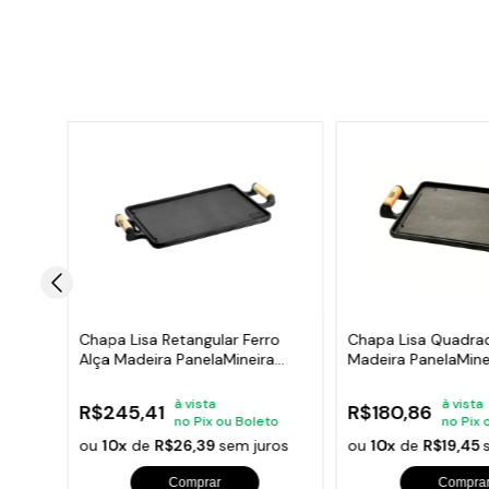
Alça
Chapa Lisa Retangular Ferro
Chapa Lisa Quadrad
Alça Madeira PanelaMineira
Madeira PanelaMine
46x25
30x30cm
à vista
à vista
R$245,41
R$180,86
o
no Pix ou Boleto
no Pix 
os
ou
10x
de
R$26,39
sem juros
ou
10x
de
R$19,45
Comprar
Compra