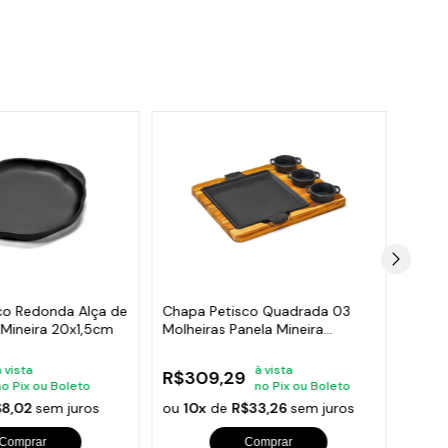
co Redonda Alça de
Chapa Petisco Quadrada 03
Chapa
 Mineira 20x1,5cm
Molheiras Panela Mineira
Molhe
24x24cm
22x2
à vista
à vista
R$309,29
R$28
no Pix ou Boleto
no Pix ou Boleto
$8,02
sem juros
ou
10x
de
R$33,26
sem juros
ou
10
Comprar
Comprar