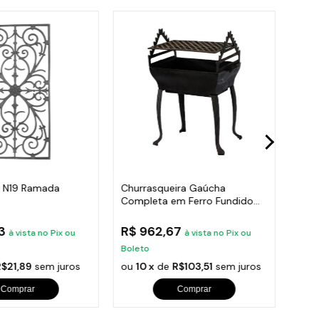
o N19 Ramada
Churrasqueira Gaúcha
Kit 
Completa em Ferro Fundido
Sac
cada,Escada 80X41
35x50cm
95x
53
R$ 962,67
R$ 
à vista no Pix ou
à vista no Pix ou
Boleto
Bole
R$21,89
sem juros
ou
10 x
de
R$103,51
sem juros
ou
1
Comprar
Comprar