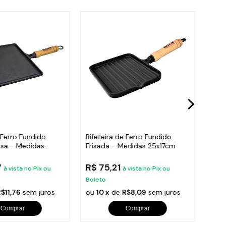
 Ferro Fundido
Bifeteira de Ferro Fundido
Bife
isa - Medidas
Frisada - Medidas 25x17cm
Redo
7
R$ 75,21
R$ 
à vista no Pix ou
à vista no Pix ou
Boleto
Bole
$11,76
sem juros
ou
10 x
de
R$8,09
sem juros
ou
1
Comprar
Comprar