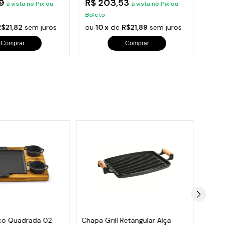
89
R$ 203,53
R$ 
à vista no Pix ou
à vista no Pix ou
Boleto
Bole
R$21,82
sem juros
ou
10 x
de
R$21,89
sem juros
ou
1
Comprar
Comprar
co Quadrada 02
Chapa Grill Retangular Alça
Chapa