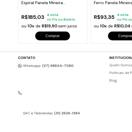
Espiral Panela Mineira
Ferro Panela Minei
31x24,5cm
à vista
à vista
R$185,03
R$93,35
to
no Pix ou Boleto
no Pix o
os
ou
10x
de
R$19,90
sem juros
ou
10x
de
R$10,04
Comprar
Compra
CONTATO
INSTITUCION
Quem Somo
Whatsapp:
(37) 98844-7080
Políticas de 
Blog
SAC e Televendas:
(31) 2626-1384