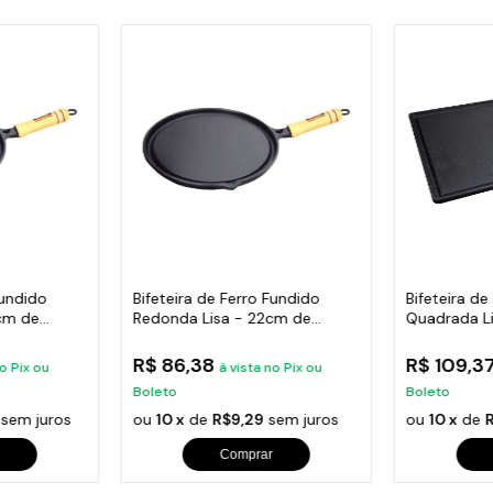
Fundido
Bifeteira de Ferro Fundido
Bifeteira de
cm de
Redonda Lisa - 22cm de
Quadrada L
Largura
25x25cm
R$ 86,38
R$ 109,3
no Pix ou
à vista no Pix ou
Boleto
Boleto
sem juros
ou
10 x
de
R$9,29
sem juros
ou
10 x
de
R
Comprar