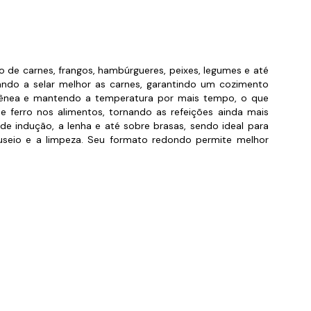
orios para Piscinas
udo
o de carnes, frangos, hambúrgueres, peixes, legumes e até
udando a selar melhor as carnes, garantindo um cozimento
ogênea e mantendo a temperatura por mais tempo, o que
e ferro nos alimentos, tornando as refeições ainda mais
, de indução, a lenha e até sobre brasas, sendo ideal para
nuseio e a limpeza. Seu formato redondo permite melhor