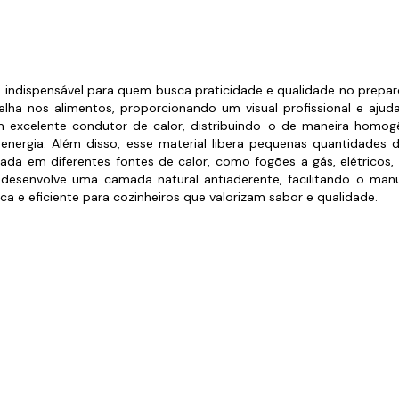
s de Fio Elétrico
pões e Tampas de Chão
Acess
Ver T
lio indispensável para quem busca praticidade e qualidade no prepar
relha nos alimentos, proporcionando um visual profissional e aj
um excelente condutor de calor, distribuindo-o de maneira hom
nergia. Além disso, esse material libera pequenas quantidades d
r usada em diferentes fontes de calor, como fogões a gás, elétricos
 desenvolve uma camada natural antiaderente, facilitando o ma
e eficiente para cozinheiros que valorizam sabor e qualidade.