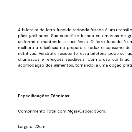
Cabo
Tam
A bifeteira de ferro fundido redonda frisada é um utensí
pães grelhados. Sua superfície frisada cria marcas de g
uniforme e mantendo a suculência. O ferro fundido é 
melhora a eficiência no preparo e reduz o consumo de e
nutritivas. Versátil e resistente, essa bifeteira pode se
churrascos e refeições saudáveis. Com o uso contínuo,
acomodação dos alimentos, tornando-a uma opção prática 
Especificações Técnicas:
Comprimento Total com Alças/Cabos: 38cm.
Largura: 22cm.