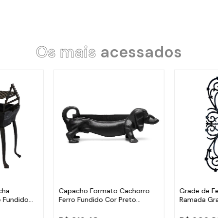
Os mais
acessados
cha
Capacho Formato Cachorro
Grade de Fe
 Fundido
Ferro Fundido Cor Preto
Ramada Gr
38X14Cm
Varanda 74