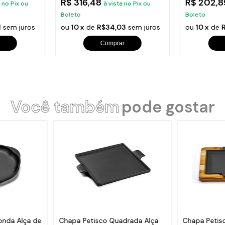
R$ 316,48
R$ 202,
a no Pix ou
à vista no Pix ou
Boleto
Boleto
1
sem juros
ou
10 x
de
R$34,03
sem juros
ou
10 x
de
Comprar
Você também
pode gostar
onda Alça de
Chapa Petisco Quadrada Alça
Chapa Petis