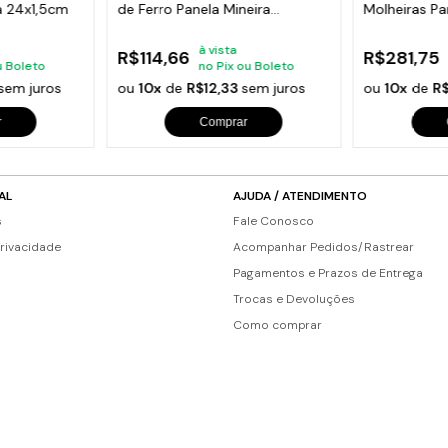
ra 24x1,5cm
de Ferro Panela Mineira
Molheiras Pa
24x24cm
22x22cm
à vista
R$114,66
R$281,75
u Boleto
no Pix ou Boleto
sem juros
ou
10x
de
R$12,33
sem juros
ou
10x
de
R
r
Comprar
AL
AJUDA / ATENDIMENTO
s
Fale Conosco
Privacidade
Acompanhar Pedidos/Rastrear
Pagamentos e Prazos de Entrega
Trocas e Devoluções
Como comprar