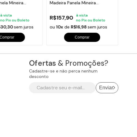
nela Mineira
Madeira Panela Mineira
Ferro
33x25cm
à vista
à vista
R$157,90
R$11
no Pix ou Boleto
no Pix ou Boleto
$30,30
sem juros
ou
10x
de
R$16,98
sem juros
ou
10
Comprar
Comprar
Ofertas
& Promoções?
Cadastre-se e não perca nenhum
desconto
Enviar