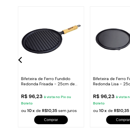
abo
Bifeteira de Ferro Fundido
Bifeteira de Ferro 
Redonda Frisada - 25cm de
Redonda Lisa - 25
Largura
Largura
R$ 96,23
R$ 96,23
à vista no Pix ou
à vista 
Boleto
Boleto
ros
ou
10 x
de
R$10,35
sem juros
ou
10 x
de
R$10,35
Comprar
Comprar