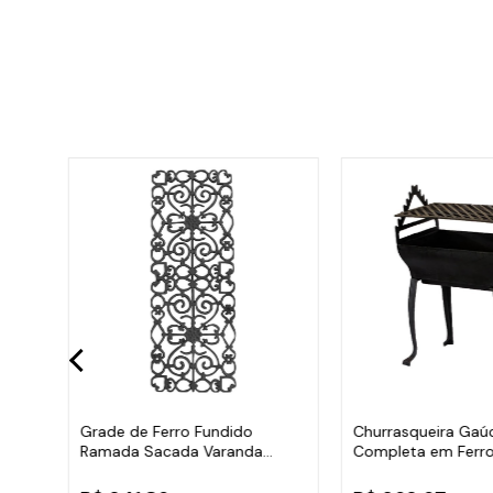
rona
Grade de Ferro Fundido
Churrasqueira Gaú
Ramada Sacada Varanda
Completa em Ferro
Escada 95x36cm
35x50cm