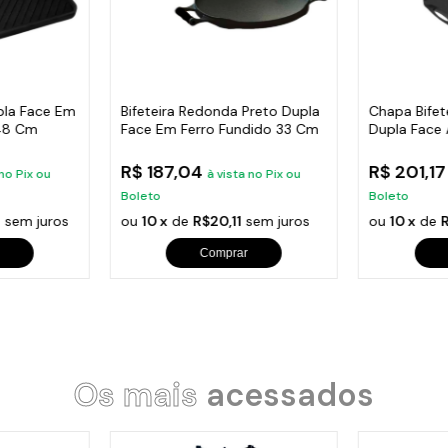
pla Face Em
Bifeteira Redonda Preto Dupla
Chapa Bife
x48 Cm
Face Em Ferro Fundido 33 Cm
Dupla Face 
Cm
R$ 187,04
R$ 201,1
 no Pix ou
à vista no Pix ou
Boleto
Boleto
9
sem juros
ou
10 x
de
R$20,11
sem juros
ou
10 x
de
Comprar
Os mais
acessados