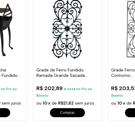
cha
Grade de Ferro Fundido
Grade Ferr
 Fundido
Ramada Grande Sacada
Contorno
Varanda 74x37cm
Varanda,Sa
R$ 202,89
R$ 203,
a no Pix ou
à vista no Pix ou
Boleto
Boleto
1
sem juros
ou
10 x
de
R$21,82
sem juros
ou
10 x
de
Comprar