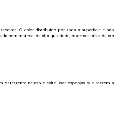
orios para Piscinas
udo
eceitas. O calor distribuído por toda a superfície e não
da com material de alta qualidade, pode ser utilizada em
om detergente neutro e evite usar esponjas que retirem a