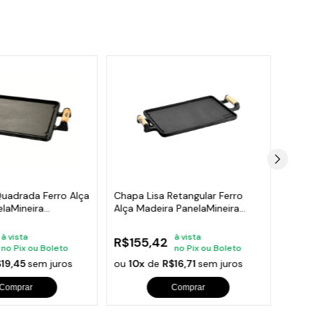
Quadrada Ferro Alça
Chapa Lisa Retangular Ferro
Chapa
laMineira
Alça Madeira PanelaMineira
Alça 
30x25
46x2
à vista
à vista
R$155,42
R$24
no Pix ou Boleto
no Pix ou Boleto
$19,45
sem juros
ou
10x
de
R$16,71
sem juros
ou
10
Comprar
Comprar