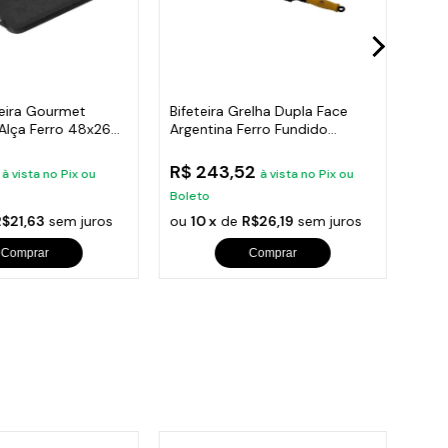
teira Gourmet
Bifeteira Grelha Dupla Face
Bife
Alça Ferro 48x26
Argentina Ferro Fundido
Ferr
50x30cm
7
R$ 243,52
R$ 
à vista no Pix ou
à vista no Pix ou
Boleto
Bole
R$21,63
sem juros
ou
10 x
de
R$26,19
sem juros
ou
1
Comprar
Comprar