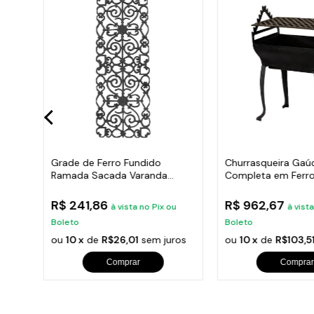
de
Grade de Ferro Fundido
Churrasqueira Gaú
Ramada Sacada Varanda
Completa em Ferro
Escada 95x36cm
35x50cm
R$ 241,86
R$ 962,67
u
à vista no Pix ou
à vist
Boleto
Boleto
ros
ou
10 x
de
R$26,01
sem juros
ou
10 x
de
R$103,5
Comprar
Comprar