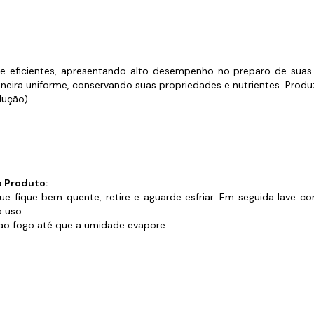
s de Fio Elétrico
pões e Tampas de Chão
Acess
Ver T
s e eficientes, apresentando alto desempenho no preparo de suas r
ira uniforme, conservando suas propriedades e nutrientes. Produzi
dução).
o Produto:
e fique bem quente, retire e aguarde esfriar. Em seguida lave c
 uso.
ao fogo até que a umidade evapore.