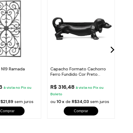
o N19 Ramada
Capacho Formato Cachorro
Kit 
Ferro Fundido Cor Preto
Vero
cada,Escada 80X41
38X14Cm
Fund
53
R$ 316,48
R$ 
à vista no Pix ou
à vista no Pix ou
Boleto
Bole
R$21,89
sem juros
ou
10 x
de
R$34,03
sem juros
ou
1
Comprar
Comprar