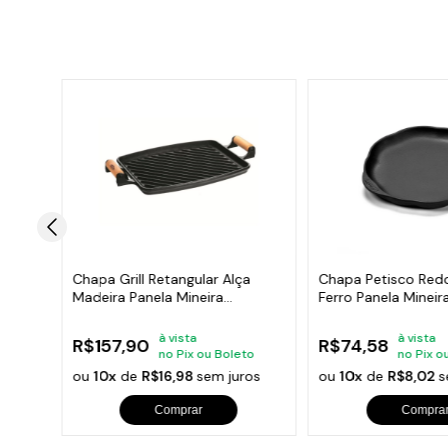
02
Chapa Grill Retangular Alça
Chapa Petisco Red
Madeira Panela Mineira
Ferro Panela Minei
33x25cm
à vista
à vista
R$157,90
R$74,58
to
no Pix ou Boleto
no Pix o
ros
ou
10x
de
R$16,98
sem juros
ou
10x
de
R$8,02
s
Comprar
Compra