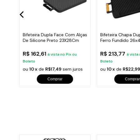
Bifeteira Dupla Face Com Alças
Bifeteira Chapa Du
De Silicone Preto 23X28Cm
Ferro Fundido 26
R$ 162,61
R$ 213,77
ou
à vista no Pix ou
à vista
Boleto
Boleto
ros
ou
10 x
de
R$17,49
sem juros
ou
10 x
de
R$22,9
Comprar
Comprar