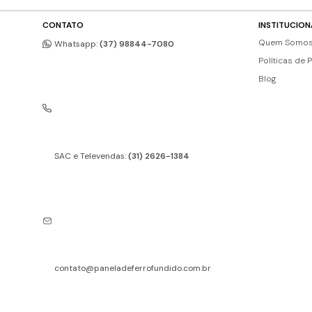
CONTATO
INSTITUCION
Quem Somo
Whatsapp:
(37) 98844-7080
Políticas de 
Blog
SAC e Televendas:
(31) 2626-1384
contato@paneladeferrofundido.com.br