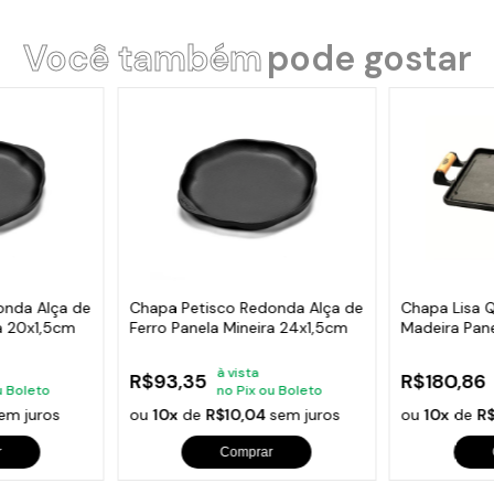
Você também
pode gostar
onda Alça de
Chapa Petisco Redonda Alça de
Chapa Lisa 
ra 20x1,5cm
Ferro Panela Mineira 24x1,5cm
Madeira Pane
30x30cm
à vista
R$93,35
R$180,86
u Boleto
no Pix ou Boleto
em juros
ou
10x
de
R$10,04
sem juros
ou
10x
de
R
r
Comprar