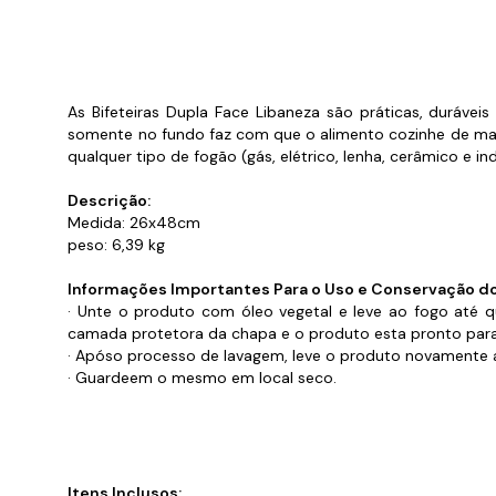
Cabo
Tam
As Bifeteiras Dupla Face Libaneza são práticas, durávei
somente no fundo faz com que o alimento cozinhe de mane
qualquer tipo de fogão (gás, elétrico, lenha, cerâmico e in
Descrição:
Medida: 26x48cm
peso: 6,39 kg
Informações Importantes Para o Uso e Conservação d
· Unte o produto com óleo vegetal e leve ao fogo até qu
camada protetora da chapa e o produto esta pronto para
· Apóso processo de lavagem, leve o produto novamente 
· Guardeem o mesmo em local seco.
Itens Inclusos: