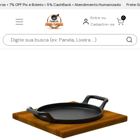
os • 7% OFF Pix e Boleto • 5% CashBack • Atendimento Humanizado
Frete Grát
Entre ou
0
Cadastre-se