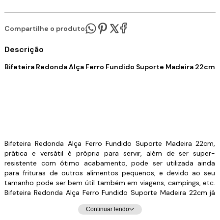
Compartilhe o produto:
Descrição
Bifeteira Redonda Alça Ferro Fundido Suporte Madeira 22cm
Bifeteira Redonda Alça Ferro Fundido Suporte Madeira 22cm,
prática e versátil é própria para servir, além de ser super-
resistente com ótimo acabamento, pode ser utilizada ainda
para frituras de outros alimentos pequenos, e devido ao seu
tamanho pode ser bem útil também em viagens, campings, etc.
Bifeteira Redonda Alça Ferro Fundido Suporte Madeira 22cm já
vem pronta para o uso, mas recomendamos que aplique uma
Continuar lendo
fina camada de óleo no interior antes do primeiro uso. Se caso