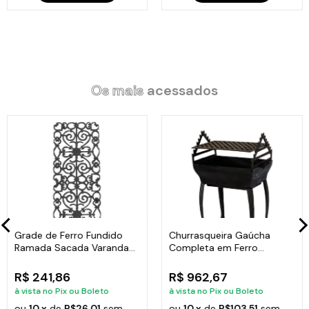
Código:
94074LB
Os mais
acessados
Grade de Ferro Fundido
Churrasqueira Gaúcha
Ramada Sacada Varanda
Completa em Ferro
Escada 95x36cm
Fundido 35x50cm
R$ 241,86
R$ 962,67
à vista no Pix ou Boleto
à vista no Pix ou Boleto
ou
10 x
de
R$26,01
sem
ou
10 x
de
R$103,51
sem