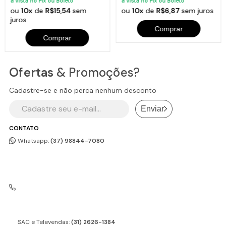
à vista no Pix ou Boleto
à vista no Pix ou Boleto
ou
10x
de
R$15,54
sem
ou
10x
de
R$6,87
sem juros
juros
Comprar
Comprar
Ofertas
& Promoções?
Cadastre-se e não perca nenhum desconto
Enviar
CONTATO
Whatsapp:
(37) 98844-7080
SAC e Televendas:
(31) 2626-1384