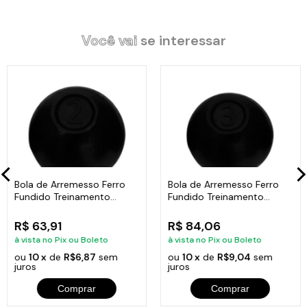
Especificações Técnicas:
Circunferência: 39cm.
Altura: 13cm.
Você vai
se interessar
Peso: 7kg.
Itens Inclusos:
01 Bola de Arremesso Ferro Fundido Treinamento Funcional 7Kg
Código:
BATF7A
Bola de Arremesso Ferro
Bola de Arremesso Ferro
Fundido Treinamento
Fundido Treinamento
Funcional 2Kg
Funcional 3Kg
R$ 63,91
R$ 84,06
à vista no Pix ou Boleto
à vista no Pix ou Boleto
ou
10 x
de
R$6,87
sem
ou
10 x
de
R$9,04
sem
juros
juros
Comprar
Comprar