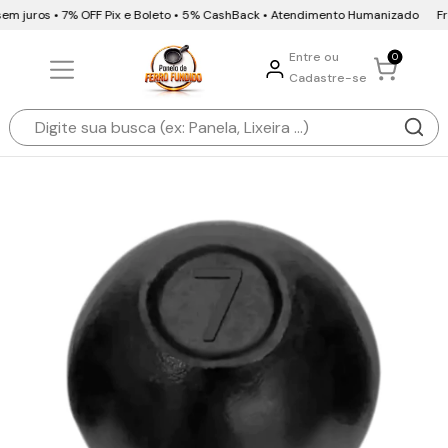
em juros • 7% OFF Pix e Boleto • 5% CashBack • Atendimento Humanizado
Fret
Entre ou
0
Cadastre-se