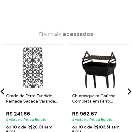
Os mais
acessados
Grade de Ferro Fundido
Churrasqueira Gaúcha
Ramada Sacada Varanda
Completa em Ferro
Escada 95x36cm
Fundido 35x50cm
R$ 241,86
R$ 962,67
à vista no Pix ou Boleto
à vista no Pix ou Boleto
ou
10 x
de
R$26,01
sem
ou
10 x
de
R$103,51
sem
juros
juros