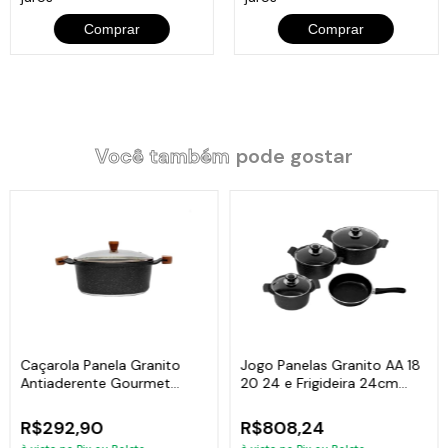
Comprar
Comprar
Itens Inclusos:
01 Caçarola Antiaderente Cerâmico Temperatti Bianco AM TV
24cm.
Você também
pode gostar
Código:
2137JAV
Caçarola Panela Granito
Jogo Panelas Granito AA 18
Antiaderente Gourmet
20 24 e Frigideira 24cm
Javali AM 24cm
Javali
R$292,90
R$808,24