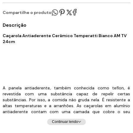
Compartilhe o produto:
Descrição
Caçarola Antiaderente Cerâmico Temperatti Bianco AM TV
24cm
A panela antiaderente, também conhecida como teflon, é
revestida com uma substância capaz de repelir certas
substâncias. Por isso, a comida não gruda nela. É resistente a
altas temperaturas e a arranhões. As caçarolas em alumínio
antiaderente contam com uma camada que cobre o seu
material e evita que o alimento grude em seu interior. Dessa
Continuar lendo
forma, contribuem para uma culinária saudável, dispensando o
uso excessivo de gordura ou óleos vegetais. Para quem gosta