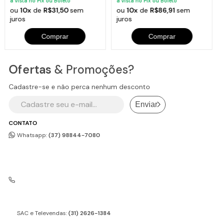
à vista no Pix ou Boleto
à vista no Pix ou Boleto
ou
10x
de
R$31,50
sem
ou
10x
de
R$86,91
sem
juros
juros
Comprar
Comprar
Ofertas
& Promoções?
Cadastre-se e não perca nenhum desconto
Enviar
CONTATO
Whatsapp:
(37) 98844-7080
SAC e Televendas:
(31) 2626-1384