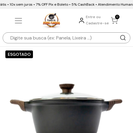
is • 10x sem juros • 7% OFF Pix e Boleto • 5% CashBack • Atendimento Humani
Entre ou
0
Cadastre-se
ESGOTADO