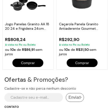
Especificações Técnicas:
Comprimento com a Alça: 33cm.
Alça Revestida com Soft Touch.
Modelo: Temperatti.
Jogo Panelas Granito AA 18
Caçarola Panela Granito
Largura: 20cm.
20 24 e Frigideira 24cm
Antiaderente Gourmet
Peso: 1,400Kg.
Javali
Javali AA 24cm
Fundo: 5mm.
R$808,24
R$292,90
Altura: 16cm.
à vista no Pix ou Boleto
à vista no Pix ou Boleto
Linha: Nigro.
ou
10x
de
R$86,91
sem
ou
10x
de
R$31,50
sem
juros
juros
Comprar
Comprar
Itens Inclusos:
01 Caçarola Antiaderente Cerâmico Temperatti Nigro AM TV
Ofertas
& Promoções?
20cm.
Cadastre-se e não perca nenhum desconto
Enviar
CONTATO
Código: 2141JAV