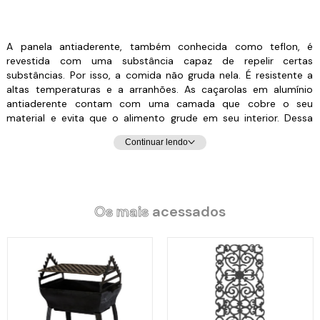
A panela antiaderente, também conhecida como teflon, é
revestida com uma substância capaz de repelir certas
substâncias. Por isso, a comida não gruda nela. É resistente a
altas temperaturas e a arranhões. As caçarolas em alumínio
antiaderente contam com uma camada que cobre o seu
material e evita que o alimento grude em seu interior. Dessa
forma, contribuem para uma culinária saudável, dispensando o
Continuar lendo
uso excessivo de gordura ou óleos vegetais. Para quem gosta
de um peixe ou filé de frango grelhado, ou não dispensa uma
omelete delicioso, não pode deixar de ter uma em sua cozinha.
Pode ser utilizadas com os demais fogões: Indução, Elétrico,
Gás e Vitrocerâmico. Livre de PFOA.
Os mais
acessados
Manutenção e Dicas: