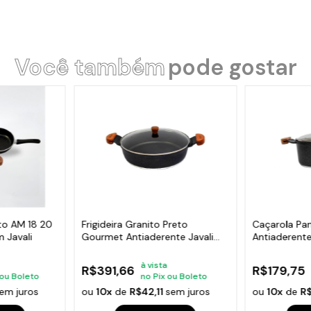
Você também
pode gostar
to AM 18 20
Frigideira Granito Preto
Caçarola Pan
m Javali
Gourmet Antiaderente Javali
Antiaderent
AM 30cm
AM 16cm
à vista
R$391,66
R$179,75
 ou Boleto
no Pix ou Boleto
em juros
ou
10x
de
R$42,11
sem juros
ou
10x
de
R