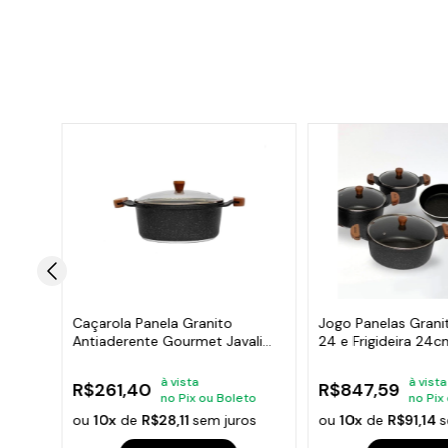
Caçarola Panela Granito
Jogo Panelas Grani
ali
Antiaderente Gourmet Javali
24 e Frigideira 24c
AM 22cm
à vista
à vista
R$261,40
R$847,59
leto
no Pix ou Boleto
no Pix
ros
ou
10x
de
R$28,11
sem juros
ou
10x
de
R$91,14
s