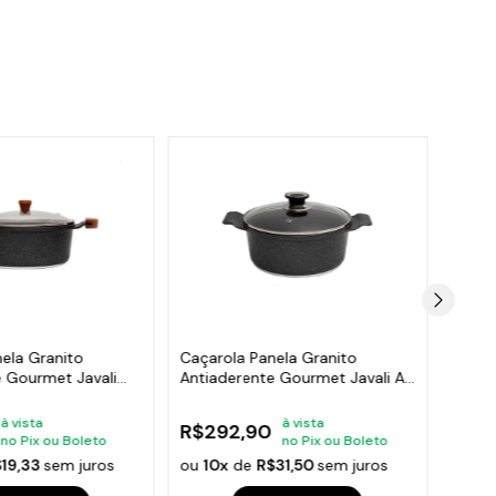
ela Granito
Caçarola Panela Granito
Caçar
e Gourmet Javali
Antiaderente Gourmet Javali AA
Antia
24cm
AM 2
à vista
à vista
R$292,90
R$2
no Pix ou Boleto
no Pix ou Boleto
$19,33
sem juros
ou
10x
de
R$31,50
sem juros
ou
10