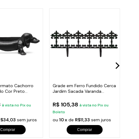
rmato Cachorro
Grade em Ferro Fundido Cerca
Flo
do Cor Preto
Jardim Sacada Varanda
Ferr
24x86cm
41X
8
R$ 105,38
R$ 
à vista no Pix ou
à vista no Pix ou
Boleto
Bole
R$34,03
sem juros
ou
10 x
de
R$11,33
sem juros
ou
1
Comprar
Comprar