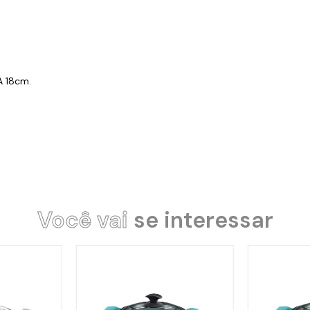
A 18cm.
Você vai
se interessar