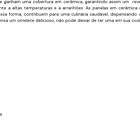
s de Fio Elétrico
 e ganham uma cobertura em cerâmica, garantindo assim um reves
pões e Tampas de Chão
istente a altas temperaturas e a arranhões. As panelas em cerâm
Acess
Dessa forma, contribuem para uma culinária saudável, dispensando
Ver T
pensa um omelete delicioso, não pode deixar de ter uma em sua coz
a.