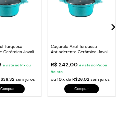
ul Turquesa
Caçarola Azul Turquesa
Caça
e Cerâmica Javali
Antiaderente Cerâmica Javali
Anti
AA 24cm
AA 
8
R$ 242,00
R$
à vista no Pix ou
à vista no Pix ou
Boleto
Bole
R$36,32
sem juros
ou
10 x
de
R$26,02
sem juros
ou
1
Comprar
Comprar