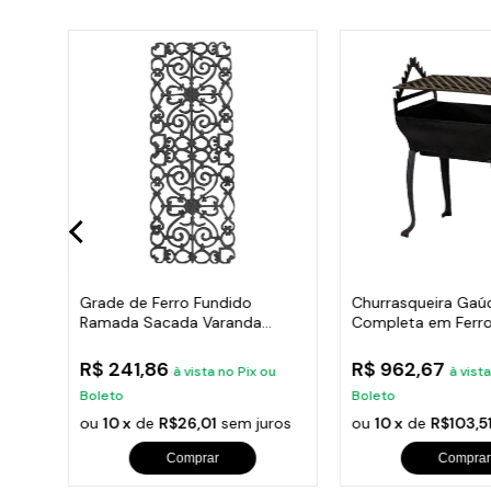
Hera
Grade de Ferro Fundido
Churrasqueira Gaú
Ramada Sacada Varanda
Completa em Ferro
Escada 95x36cm
35x50cm
R$ 241,86
R$ 962,67
u
à vista no Pix ou
à vist
Boleto
Boleto
ros
ou
10 x
de
R$26,01
sem juros
ou
10 x
de
R$103,5
Comprar
Comprar