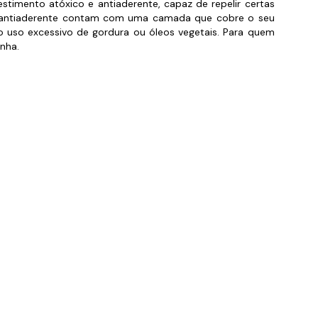
timento atóxico e antiaderente, capaz de repelir certas
ica antiaderente contam com uma camada que cobre o seu
orios para Piscinas
 o uso excessivo de gordura ou óleos vegetais. Para quem
udo
inha.