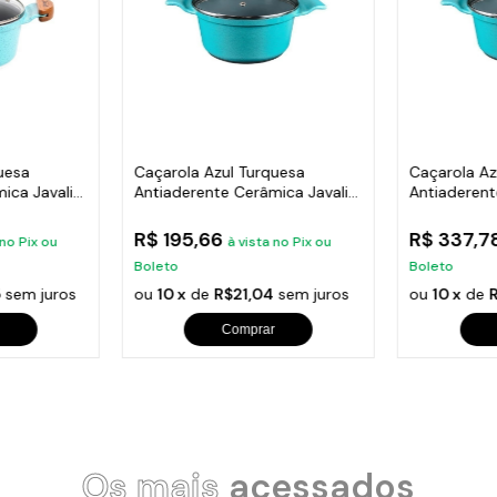
uesa
Caçarola Azul Turquesa
Caçarola Az
ica Javali
Antiaderente Cerâmica Javali
Antiaderent
AA 20cm
AA 28cm
R$ 195,66
R$ 337,7
 no Pix ou
à vista no Pix ou
Boleto
Boleto
5
sem juros
ou
10 x
de
R$21,04
sem juros
ou
10 x
de
Comprar
Os mais
acessados