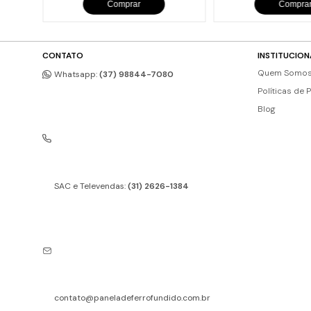
Comprar
Compra
CONTATO
INSTITUCION
Quem Somo
Whatsapp:
(37) 98844-7080
Políticas de 
Blog
SAC e Televendas:
(31) 2626-1384
contato@paneladeferrofundido.com.br