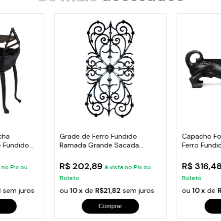
cha
Grade de Ferro Fundido
Capacho Fo
 Fundido
Ramada Grande Sacada
Ferro Fundi
Varanda 74x37cm
38X14Cm
R$ 202,89
R$ 316,4
a no Pix ou
à vista no Pix ou
Boleto
Boleto
1
sem juros
ou
10 x
de
R$21,82
sem juros
ou
10 x
de
Comprar