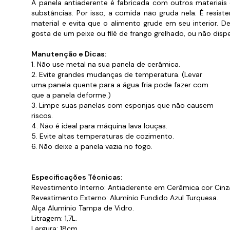
Cabo
A panela antiaderente é fabricada com outros materiais
Tam
substâncias. Por isso, a comida não gruda nela. É res
material e evita que o alimento grude em seu interior. 
gosta de um peixe ou filé de frango grelhado, ou não dis
Manutenção e Dicas:
1. Não use metal na sua panela de cerâmica.
2. Evite grandes mudanças de temperatura. (Levar
uma panela quente para a água fria pode fazer com
que a panela deforme.)
3. Limpe suas panelas com esponjas que não causem
riscos.
4. Não é ideal para máquina lava louças.
5. Evite altas temperaturas de cozimento.
6. Não deixe a panela vazia no fogo.
Especificações Técnicas:
Revestimento Interno: Antiaderente em Cerâmica cor Cinz
Revestimento Externo: Alumínio Fundido Azul Turquesa.
Alça Alumínio Tampa de Vidro.
Litragem: 1,7L.
Largura: 18cm.