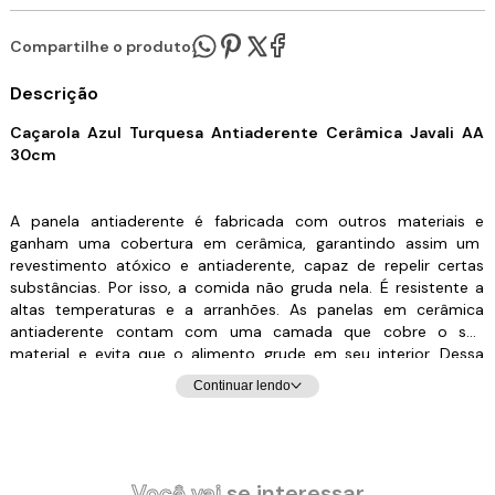
Compartilhe o produto:
Descrição
Caçarola Azul Turquesa Antiaderente Cerâmica Javali AA
30cm
A panela antiaderente é fabricada com outros materiais e
ganham uma cobertura em cerâmica, garantindo assim um
revestimento atóxico e antiaderente, capaz de repelir certas
substâncias. Por isso, a comida não gruda nela. É resistente a
altas temperaturas e a arranhões. As panelas em cerâmica
antiaderente contam com uma camada que cobre o seu
material e evita que o alimento grude em seu interior. Dessa
forma, contribuem para uma culinária saudável, dispensando o
Continuar lendo
uso excessivo de gordura ou óleos vegetais. Para quem gosta
de um peixe ou filé de frango grelhado, ou não dispensa um
omelete delicioso, não pode deixar de ter uma em sua cozinha.
Manutenção e Dicas:
Você vai
se interessar