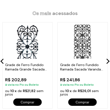
01 Caçarola Azul Turquesa Antiaderente Cerâmica Javali AA
30cm.
01 Tampa de Vidro Temperado Avulsa 30cm.
Os mais
acessados
Código:
1626-JAV
Grade de Ferro Fundido
Grade de Ferro Fundido
Ramada Grande Sacada
Ramada Sacada Varanda
Varanda 74x37cm
Escada 95x36cm
R$ 202,89
R$ 241,86
à vista no Pix ou Boleto
à vista no Pix ou Boleto
ou
10 x
de
R$21,82
sem
ou
10 x
de
R$26,01
sem
juros
juros
Comprar
Comprar