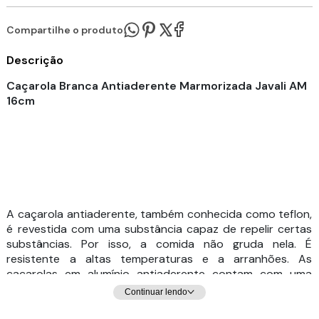
Compartilhe o produto:
Descrição
Caçarola Branca Antiaderente Marmorizada Javali AM
16cm
A caçarola antiaderente, também conhecida como teflon,
é revestida com uma substância capaz de repelir certas
substâncias. Por isso, a comida não gruda nela. É
resistente a altas temperaturas e a arranhões. As
caçarolas em alumínio antiaderente contam com uma
camada que cobre o seu material e evita que o alimento
Continuar lendo
grude em seu interior. Dessa forma, contribuem para uma
culinária saudável, dispensando o uso excessivo de