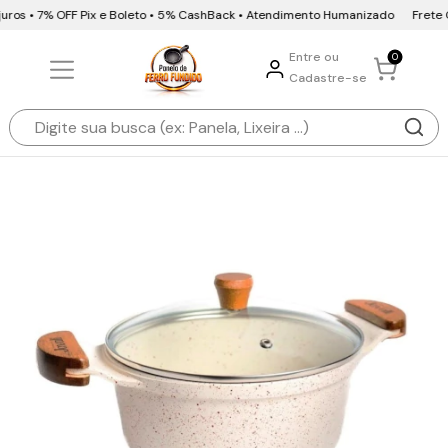
uros • 7% OFF Pix e Boleto • 5% CashBack • Atendimento Humanizado
Frete Gr
Entre ou
0
Cadastre-se