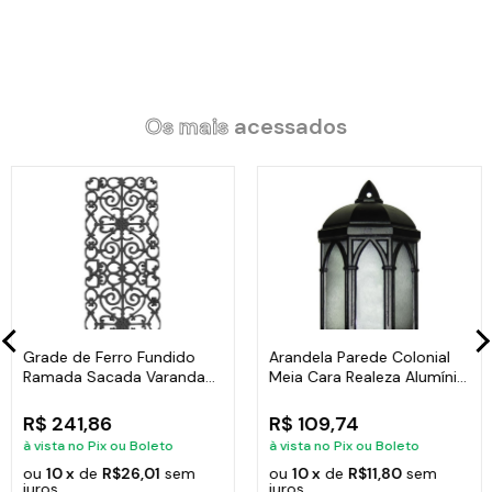
Alça de Madeira e Tampa de Vidro.
Litragem: 1,2L.
Largura: 16cm.
Peso: 0,800Kg.
Altura: 9cm.
Os mais
acessados
Itens Inclusos:
01 Caçarola Branca Antiaderente Marmorizada Javali AM
16cm.
Grade de Ferro Fundido
Arandela Parede Colonial
Código:
2124JAV
Ramada Sacada Varanda
Meia Cara Realeza Alumínio
Escada 95x36cm
38x18cm
R$ 241,86
R$ 109,74
à vista no Pix ou Boleto
à vista no Pix ou Boleto
ou
10 x
de
R$26,01
sem
ou
10 x
de
R$11,80
sem
juros
juros