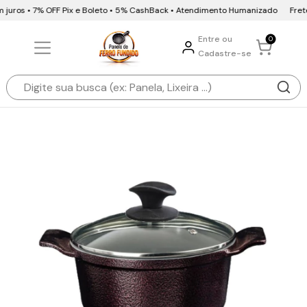
 juros • 7% OFF Pix e Boleto • 5% CashBack • Atendimento Humanizado
Frete 
Entre ou
0
Cadastre-se