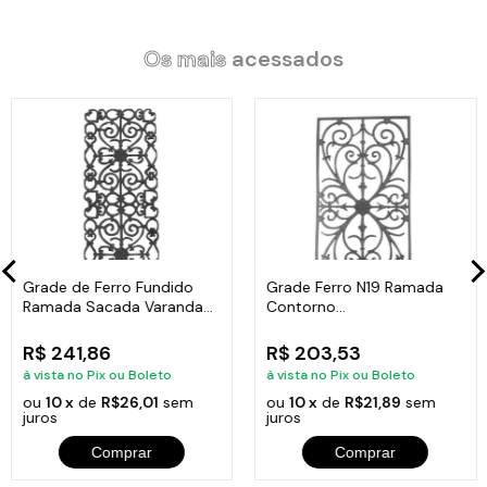
Itens Inclusos:
Os mais
acessados
01 Caçarola Cereja Antiaderente em Cerâmica Javali AA 20cm.
01 Tampa de Vidro Temperado Avulsa 20cm.
Código: 1588-JAV.
Grade de Ferro Fundido
Grade Ferro N19 Ramada
Ramada Sacada Varanda
Contorno
Escada 95x36cm
Varanda,Sacada,Escada
80X41
R$ 241,86
R$ 203,53
à vista no Pix ou Boleto
à vista no Pix ou Boleto
ou
10 x
de
R$26,01
sem
ou
10 x
de
R$21,89
sem
juros
juros
Comprar
Comprar