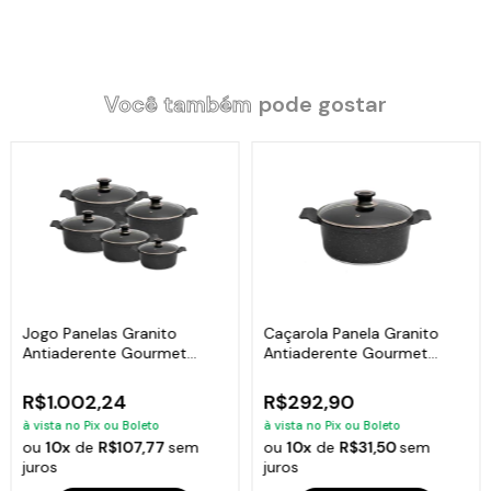
Você também
pode gostar
Jogo Panelas Granito
Caçarola Panela Granito
Antiaderente Gourmet
Antiaderente Gourmet
Javali AA 16a24cm
Javali AA 24cm
R$1.002,24
R$292,90
à vista no Pix ou Boleto
à vista no Pix ou Boleto
ou
10x
de
R$107,77
sem
ou
10x
de
R$31,50
sem
juros
juros