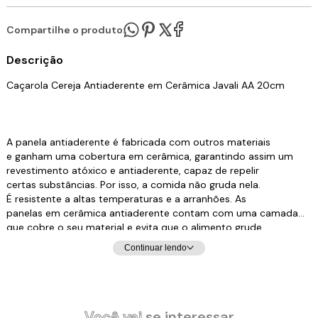
Compartilhe o produto:
Descrição
Caçarola Cereja Antiaderente em Cerâmica Javali AA 20cm
A panela antiaderente é fabricada com outros materiais
e ganham uma cobertura em cerâmica, garantindo assim um
revestimento atóxico e antiaderente, capaz de repelir
certas substâncias. Por isso, a comida não gruda nela.
É resistente a altas temperaturas e a arranhões. As
panelas em cerâmica antiaderente contam com uma camada
que cobre o seu material e evita que o alimento grude
em seu interior. Dessa forma, contribuem para uma
Continuar lendo
culinária saudável, dispensando o uso excessivo de
gordura ou óleos vegetais. Para quem gosta de um
peixe ou filé de frango grelhado, ou não dispensa
um omelete delicioso, não pode deixar de ter uma em
sua cozinha.
Você vai
se interessar