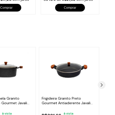
Comprar
Comprar
ela Granito
Frigideira Granito Preto
Jogo 
e Gourmet Javali
Gourmet Antiaderente Javali
Antia
AM 30cm
AM 1
à vista
à vista