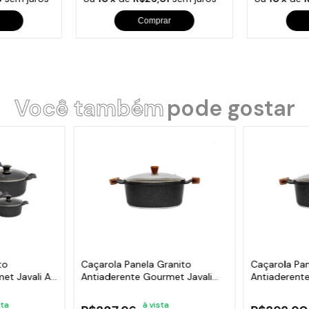
Comprar
Você também
pode gostar
to
Caçarola Panela Granito
Caçarola Pan
et Javali AA
Antiaderente Gourmet Javali
Antiaderent
AM 20cm
AM 24cm
sta
à vista