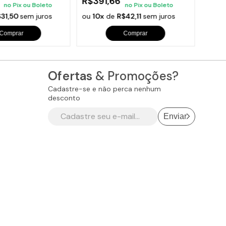
R$391,66
R$1.
no Pix ou Boleto
no Pix ou Boleto
$31,50
sem juros
ou
10x
de
R$42,11
sem juros
ou
10
Comprar
Comprar
Ofertas
& Promoções?
Cadastre-se e não perca nenhum
desconto
Enviar