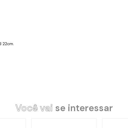
B 22cm.
Você vai
se interessar