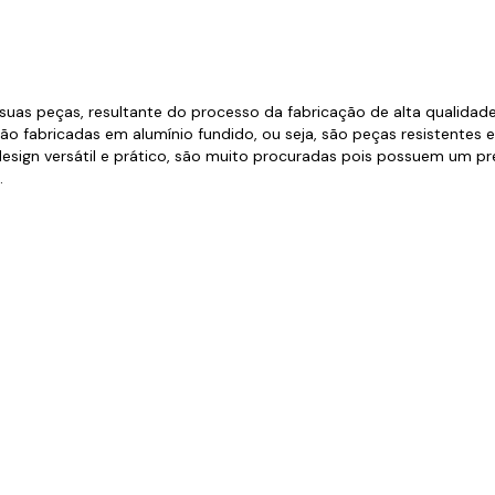
s de Fio Elétrico
pões e Tampas de Chão
Acess
Ver T
e suas peças, resultante do processo da fabricação de alta qualid
o fabricadas em alumínio fundido, ou seja, são peças resistentes e
design versátil e prático, são muito procuradas pois possuem um p
.