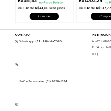
R$381,83
R$1.002,24
to
no Pix ou Boleto
no P
os
ou
10x
de
R$41,06
sem juros
ou
10x
de
R$107,7
Comprar
Compra
CONTATO
INSTITUCION
Quem Somo
Whatsapp:
(37) 98844-7080
Políticas de 
Blog
SAC e Televendas:
(31) 2626-1384