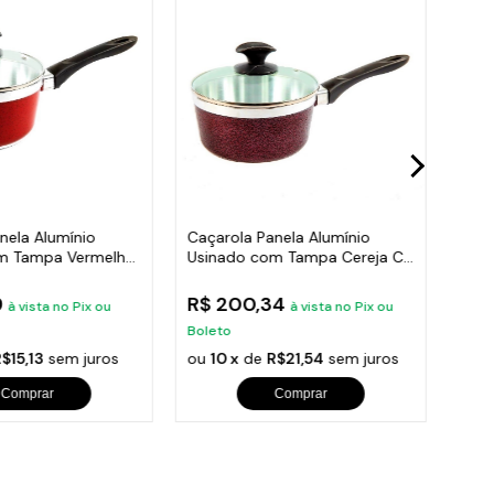
nela Alumínio
Caçarola Panela Alumínio
Caça
m Tampa Vermelho
Usinado com Tampa Cereja CB
Usin
24cm
18c
9
R$ 200,34
R$ 
à vista no Pix ou
à vista no Pix ou
Boleto
Bole
$15,13
sem juros
ou
10 x
de
R$21,54
sem juros
ou
1
Comprar
Comprar