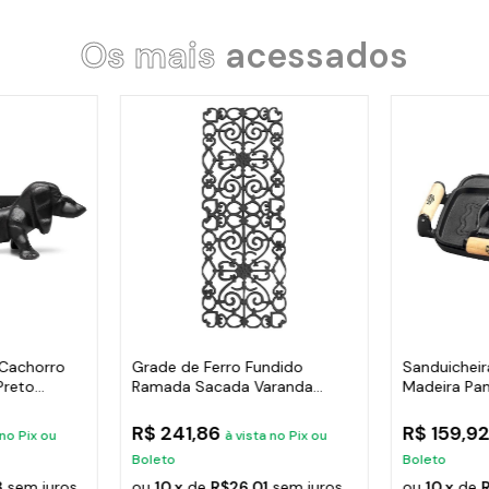
Os mais
acessados
Cachorro
Grade de Ferro Fundido
Sanduicheira
Preto
Ramada Sacada Varanda
Madeira Pan
Escada 95x36cm
24x20,5cm
R$ 241,86
R$ 159,9
 no Pix ou
à vista no Pix ou
Boleto
Boleto
3
sem juros
ou
10 x
de
R$26,01
sem juros
ou
10 x
de