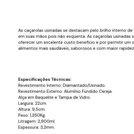
Cabo
Tam
As caçarolas usinadas se destacam pelo brilho interno d
em suas mãos pois não esquenta. As caçarolas usinadas sã
oferecer um excelente custo benefício e por permitir um 
alimentos mais saudáveis, saborosos e com maior rapidez
Especificações Técnicas:
Revestimento Interno: Diamantado/Usinado.
Revestimento Externo: Alumínio Fundido Cereja.
Alça em Baquelite e Tampa de Vidro.
Largura: 22cm.
Altura: 9,5cm.
Peso: 1,350Kg.
Litragem: 2,900ml.
Espessura: 3,2mm.