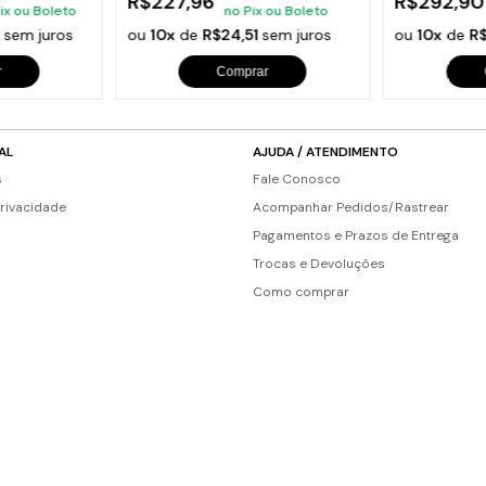
R$227,96
R$292,90
ix ou Boleto
no Pix ou Boleto
7
sem juros
ou
10x
de
R$24,51
sem juros
ou
10x
de
R
r
Comprar
AL
AJUDA / ATENDIMENTO
s
Fale Conosco
Privacidade
Acompanhar Pedidos/Rastrear
Pagamentos e Prazos de Entrega
Trocas e Devoluções
Como comprar