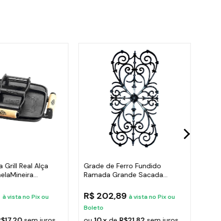
 Grill Real Alça
Grade de Ferro Fundido
Grad
elaMineira
Ramada Grande Sacada
Ram
Varanda 74x37cm
Esc
2
R$ 202,89
R$ 
à vista no Pix ou
à vista no Pix ou
Boleto
Bole
R$17,20
sem juros
ou
10 x
de
R$21,82
sem juros
ou
1