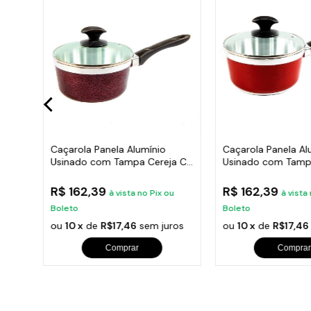
Caçarola Panela Alumínio
Caçarola Panela Al
a
Usinado com Tampa Cereja CB
Usinado com Tamp
20cm
CB 20cm
R$ 162,39
R$ 162,39
à vista no Pix ou
à vista
Boleto
Boleto
ros
ou
10 x
de
R$17,46
sem juros
ou
10 x
de
R$17,46
Comprar
Comprar