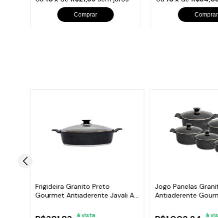
Comprar
Comprar
18 20
Frigideira Granito Preto
Jogo Panelas Grani
i
Gourmet Antiaderente Javali AA
Antiaderente Gourm
30cm
16a24cm
à vista
à vi