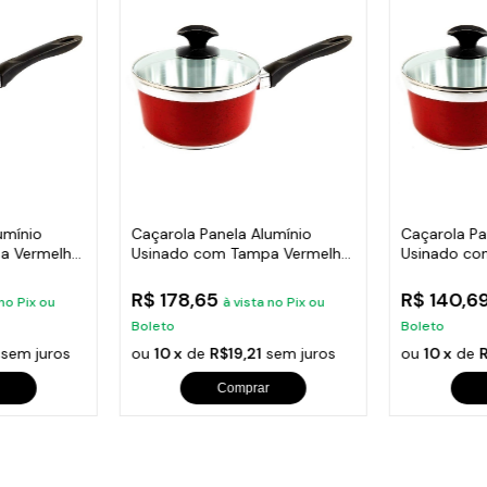
umínio
Caçarola Panela Alumínio
Caçarola Pa
a Vermelho
Usinado com Tampa Vermelho
Usinado co
CB 22cm
CB 18cm
R$ 178,65
R$ 140,6
 no Pix ou
à vista no Pix ou
Boleto
Boleto
sem juros
ou
10 x
de
R$19,21
sem juros
ou
10 x
de
R
Comprar