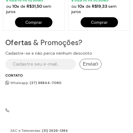
à vista no Pix ou Boleto
à vista no Pix ou Boleto
ou
10x
de
R$31,50
sem
ou
10x
de
R$19,33
sem
juros
juros
Comprar
Comprar
Ofertas
& Promoções?
Cadastre-se e não perca nenhum desconto
Enviar
CONTATO
Whatsapp:
(37) 98844-7080
SAC e Televendas:
(31) 2626-1384