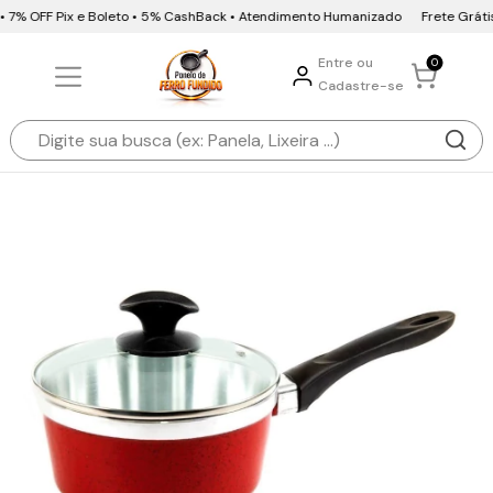
• 7% OFF Pix e Boleto • 5% CashBack • Atendimento Humanizado
Frete Grátis 
Entre ou
0
Cadastre-se