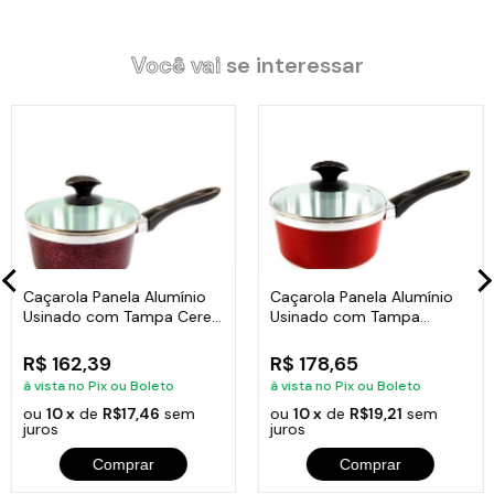
competitivo e tem maior durabilidade. Faça seus alimentos mais
saudáveis, saborosos e com maior rapidez.
Você vai
se interessar
Especificações Técnicas:
Revestimento Interno: Diamantado/Usinado.
Revestimento Externo: Alumínio Fundido Vermelho.
Alça em Baquelite e Tampa de Vidro.
Largura: 20cm.
Altura: 9,0cm.
Peso: 1,150Kg.
Caçarola Panela Alumínio
Caçarola Panela Alumínio
Litragem: 2,300ml.
Usinado com Tampa Cereja
Usinado com Tampa
Espessura: 2,8mm.
CB 20cm
Vermelho CB 22cm
R$ 162,39
R$ 178,65
à vista no Pix ou Boleto
à vista no Pix ou Boleto
ou
10 x
de
R$17,46
sem
ou
10 x
de
R$19,21
sem
juros
juros
Comprar
Comprar
Itens Inclusos: