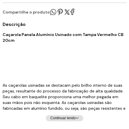
Compartilhe o produto:
Descrição
Caçarola Panela Alumínio Usinado com Tampa Vermelho CB
20cm
As caçarolas usinadas se destacam pelo brilho interno de suas
peças, resultante do processo da fabricação de alta qualidade.
Seu cabo em baquelite proporciona uma melhor pegada em
suas mãos pois não esquenta. As caçarolas usinadas são
fabricadas em alumínio fundido, ou seja, são peças resistentes e
de maior espessura. Esse material é muito popular por oferecer
Continuar lendo
um excelente custo benefício e por permitir um design versátil e
prático, são muito procuradas pois possuem um preço