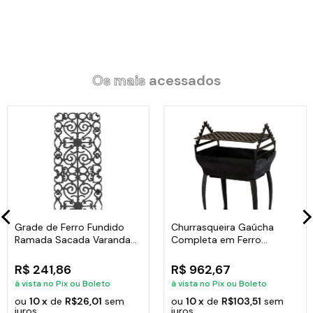
01 Caçarola Panela Alumínio Usinado com Tampa Vermelho CB
20cm.
Os mais
acessados
Código:
1218JAV.
Grade de Ferro Fundido
Churrasqueira Gaúcha
Ramada Sacada Varanda
Completa em Ferro
Escada 95x36cm
Fundido 35x50cm
R$ 241,86
R$ 962,67
à vista no Pix ou Boleto
à vista no Pix ou Boleto
ou
10 x
de
R$26,01
sem
ou
10 x
de
R$103,51
sem
juros
juros