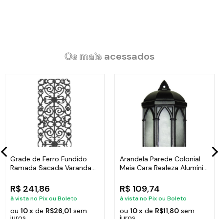
Revestimento Interno: Antiaderente Marmorizado Granito.
Alça de Alumínio e Tampa de Vidro.
Litragem: 1,7L.
Largura: 18cm.
Altura: 10cm.
Peso: 1Kg.
Os mais
acessados
Itens Inclusos:
01 Caçarola Panela Granito Antiaderente Gourmet Javali AA
18cm.
Grade de Ferro Fundido
Arandela Parede Colonial
Ramada Sacada Varanda
Meia Cara Realeza Alumínio
Código:
2154JAV
Escada 95x36cm
38x18cm
R$ 241,86
R$ 109,74
à vista no Pix ou Boleto
à vista no Pix ou Boleto
ou
10 x
de
R$26,01
sem
ou
10 x
de
R$11,80
sem
juros
juros