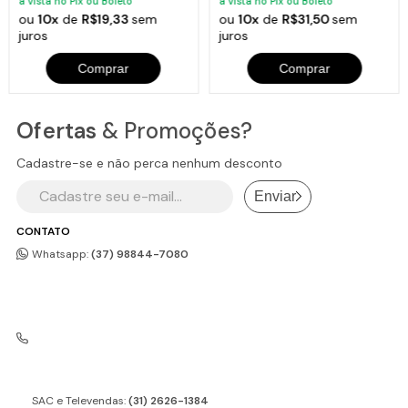
à vista no Pix ou Boleto
à vista no Pix ou Boleto
ou
10x
de
R$19,33
sem
ou
10x
de
R$31,50
sem
juros
juros
Comprar
Comprar
Ofertas
& Promoções?
Cadastre-se e não perca nenhum desconto
Enviar
CONTATO
Whatsapp:
(37) 98844-7080
SAC e Televendas:
(31) 2626-1384