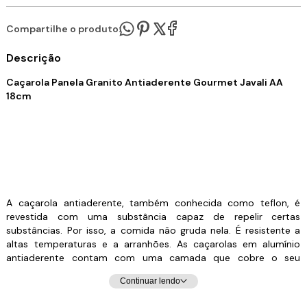
Compartilhe o produto:
Descrição
Caçarola Panela Granito Antiaderente Gourmet Javali AA
18cm
A caçarola antiaderente, também conhecida como teflon, é
revestida com uma substância capaz de repelir certas
substâncias. Por isso, a comida não gruda nela. É resistente a
altas temperaturas e a arranhões. As caçarolas em alumínio
antiaderente contam com uma camada que cobre o seu
material e evita que o alimento grude em seu interior. Dessa
Continuar lendo
forma, contribuem para uma culinária saudável, dispensando o
uso excessivo de gordura ou óleos vegetais. Para quem gosta