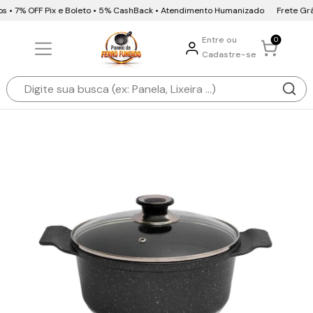
s • 7% OFF Pix e Boleto • 5% CashBack • Atendimento Humanizado
Frete Gráti
Entre ou
0
Cadastre-se