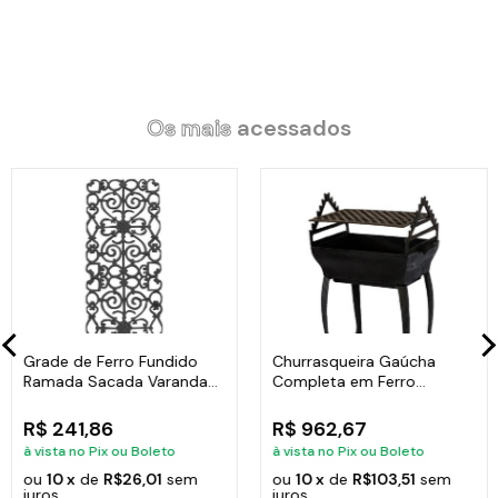
Revestimento Interno: Antiaderente Marmorizado Granito.
Alça de Madeira e Tampa de Vidro.
Litragem: 3,6L.
Largura: 24cm.
Peso: 1,550Kg.
Altura: 10cm.
Os mais
acessados
Itens Inclusos:
01 Caçarola Panela Granito Antiaderente Gourmet Javali AM
24cm.
Grade de Ferro Fundido
Churrasqueira Gaúcha
Ramada Sacada Varanda
Completa em Ferro
Código:
2162JAV
Escada 95x36cm
Fundido 35x50cm
R$ 241,86
R$ 962,67
à vista no Pix ou Boleto
à vista no Pix ou Boleto
ou
10 x
de
R$26,01
sem
ou
10 x
de
R$103,51
sem
juros
juros