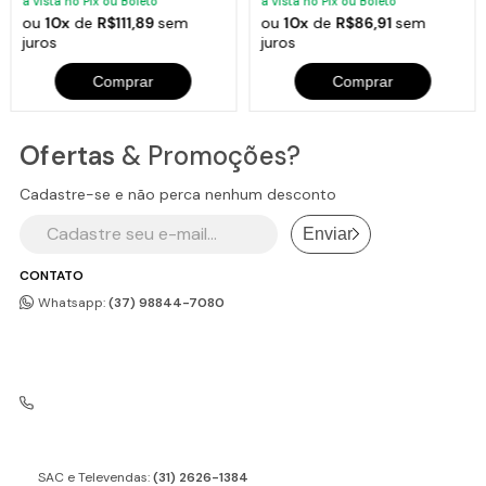
à vista no Pix ou Boleto
à vista no Pix ou Boleto
ou
10x
de
R$111,89
sem
ou
10x
de
R$86,91
sem
juros
juros
Comprar
Comprar
Ofertas
& Promoções?
Cadastre-se e não perca nenhum desconto
Enviar
CONTATO
Whatsapp:
(37) 98844-7080
SAC e Televendas:
(31) 2626-1384