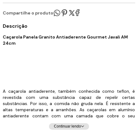
Compartilhe o produto:
Descrição
Caçarola Panela Granito Antiaderente Gourmet Javali AM
24cm
A caçarola antiaderente, também conhecida como teflon, é
revestida com uma substância capaz de repelir certas
substâncias. Por isso, a comida não gruda nela. É resistente a
altas temperaturas e a arranhões. As caçarolas em alumínio
antiaderente contam com uma camada que cobre o seu
material e evita que o alimento grude em seu interior. Dessa
Continuar lendo
forma, contribuem para uma culinária saudável, dispensando o
uso excessivo de gordura ou óleos vegetais. Para quem gosta