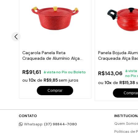
undido
Caçarola Panela Reta
Panela Bojuda Alum
Craqueada de Alumínio Alça
Craqueada Alça Baq
Madeira Vermelha 20cm
Vermelha N06
R$91,61
à vista
à vista no Pix ou Boleto
R$143,06
eto
no Pix
ou
10x
de
R$9,85
sem juros
os
ou
10x
de
R$15,38
Comprar
Compra
CONTATO
INSTITUCION
Quem Somo
Whatsapp:
(37) 98844-7080
Políticas de 