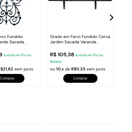
rro Fundido
Grade em Ferro Fundido Cerca
Grad
ande Sacada
Jardim Sacada Varanda
Con
x37cm
24x86cm
Vara
89
R$ 105,38
R$ 
à vista no Pix ou
à vista no Pix ou
Boleto
Bole
R$21,82
sem juros
ou
10 x
de
R$11,33
sem juros
ou
1
Comprar
Comprar