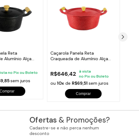
ela Reta
Caçarola Panela Reta
Caçar
e Alumínio Alça
Craqueada de Alumínio Alça
Craqu
ta 20cm
Madeira Vermelha 50cm
Madei
à vista
vista no Pix ou Boleto
R$646,42
R$9
no Pix ou Boleto
$9,85
sem juros
ou
10x
de
R$69,51
sem juros
ou
10
Comprar
Comprar
Ofertas
& Promoções?
Cadastre-se e não perca nenhum
desconto