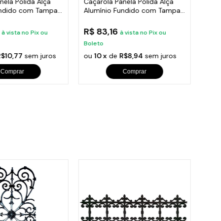
nela Polida Alça
Caçarola Panela Polida Alça
Caça
undido com Tampa
Alumínio Fundido com Tampa
Alum
20cm
14c
9
R$ 83,16
R$ 
à vista no Pix ou
à vista no Pix ou
Boleto
Bole
R$10,77
sem juros
ou
10 x
de
R$8,94
sem juros
ou
1
Comprar
Comprar