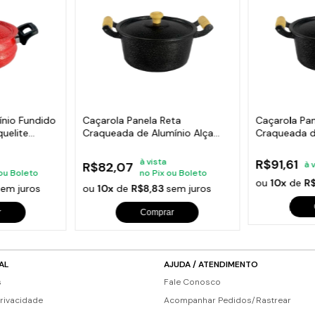
ínio Fundido
Caçarola Panela Reta
Caçarola Pan
uelite
Craqueada de Alumínio Alça
Craqueada d
Madeira Preta 18cm
Madeira Pre
à vista
R$91,61
R$82,07
à 
 ou Boleto
no Pix ou Boleto
ou
10x
de
R
sem juros
ou
10x
de
R$8,83
sem juros
r
Comprar
AL
AJUDA / ATENDIMENTO
s
Fale Conosco
Privacidade
Acompanhar Pedidos/Rastrear