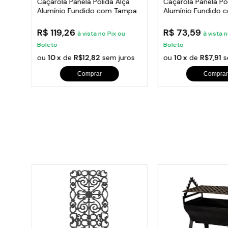
a
Caçarola Panela Polida Alça
Caçarola Panela Po
mpa
Alumínio Fundido com Tampa
Alumínio Fundido
26cm
18cm
R$ 119,26
R$ 73,59
ou
à vista no Pix ou
à vista 
Boleto
Boleto
ros
ou
10 x
de
R$12,82
sem juros
ou
10 x
de
R$7,91
s
Comprar
Comprar