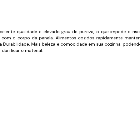
s de Fio Elétrico
pões e Tampas de Chão
Acess
Ver T
elente qualidade e elevado grau de pureza, o que impede o risco
nto com o corpo da panela. Alimentos cozidos rapidamente mant
 Durabilidade. Mais beleza e comodidade em sua cozinha, podendo 
 danificar o material.