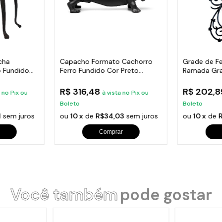
cha
Capacho Formato Cachorro
Grade de Fe
 Fundido
Ferro Fundido Cor Preto
Ramada Gr
38X14Cm
Varanda 74
R$ 316,48
R$ 202,
a no Pix ou
à vista no Pix ou
Boleto
Boleto
1
sem juros
ou
10 x
de
R$34,03
sem juros
ou
10 x
de
Comprar
Você também
pode gostar