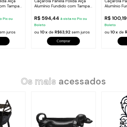
lida Alça
Caçarola Panela Polida Alça
Caçarola Pa
 com Tampa
Alumínio Fundido com Tampa
Alumínio F
50cm
24cm
R$ 594,44
R$ 100,1
no Pix ou
à vista no Pix ou
Boleto
Boleto
em juros
ou
10 x
de
R$63,92
sem juros
ou
10 x
de
Comprar
Os mais
acessados