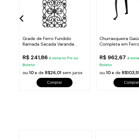
rona
Grade de Ferro Fundido
Churrasqueira Gaú
Ramada Sacada Varanda
Completa em Ferro
Escada 95x36cm
35x50cm
R$ 241,86
R$ 962,67
u
à vista no Pix ou
à vist
Boleto
Boleto
ros
ou
10 x
de
R$26,01
sem juros
ou
10 x
de
R$103,5
Comprar
Comprar