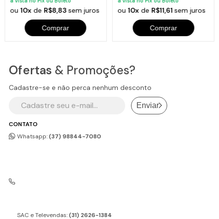
à vista no Pix ou Boleto
à vista no Pix ou Boleto
ou
10x
de
R$8,83
sem juros
ou
10x
de
R$11,61
sem juros
Comprar
Comprar
Ofertas
& Promoções?
Cadastre-se e não perca nenhum desconto
Enviar
CONTATO
Whatsapp:
(37) 98844-7080
SAC e Televendas:
(31) 2626-1384