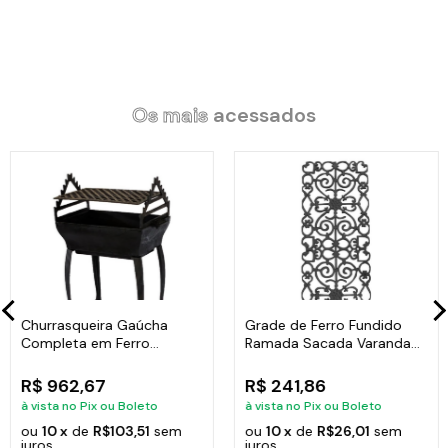
Código:
693-DF.V
Os mais
acessados
Churrasqueira Gaúcha
Grade de Ferro Fundido
Completa em Ferro
Ramada Sacada Varanda
Fundido 35x50cm
Escada 95x36cm
R$ 962,67
R$ 241,86
à vista no Pix ou Boleto
à vista no Pix ou Boleto
ou
10 x
de
R$103,51
sem
ou
10 x
de
R$26,01
sem
juros
juros