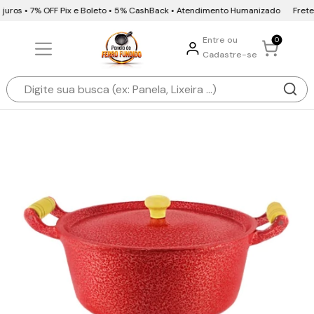
juros • 7% OFF Pix e Boleto • 5% CashBack • Atendimento Humanizado
Frete G
Entre ou
0
Cadastre-se