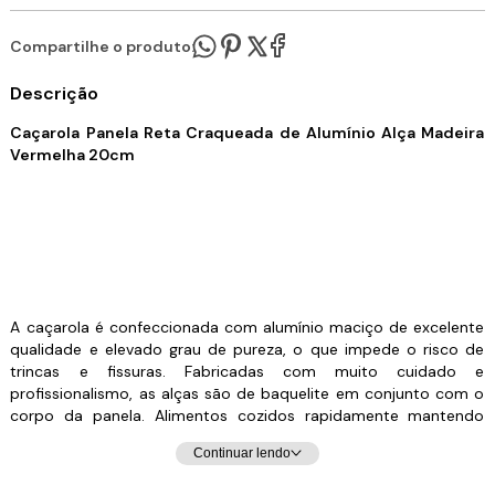
Compartilhe o produto:
Descrição
Caçarola Panela Reta Craqueada de Alumínio Alça Madeira
Vermelha 20cm
A caçarola é confeccionada com alumínio maciço de excelente
qualidade e elevado grau de pureza, o que impede o risco de
trincas e fissuras. Fabricadas com muito cuidado e
profissionalismo, as alças são de baquelite em conjunto com o
corpo da panela. Alimentos cozidos rapidamente mantendo
temperatura elevada mais tempo, proporcionando a economia
Continuar lendo
de Gás. Produto com excelente qualidade e Alta Durabilidade.
Mais beleza e comodidade em sua cozinha, podendo ser