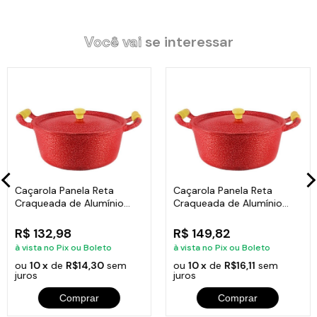
utilizada em fogão a lenha e fogão a gás. Produto de fácil
limpeza, pode-se utilizar esponja de aço sem risco de danificar
o material.
Você vai
se interessar
Especificações Técnicas
Altura: 8,5cm.
Diâmetro da Boca: 20cm.
Peso: 0,645g.
Litragem: 2,3L.
Espessura: 3mm.
Material: Alumínio Fundido Craqueado.
Caçarola Panela Reta
Caçarola Panela Reta
Batoque: Segue conforme a foto.
Craqueada de Alumínio
Craqueada de Alumínio
Alça: Madeira.
Alça Madeira Vermelha
Alça Madeira Vermelha
26cm
28cm
R$ 132,98
R$ 149,82
à vista no Pix ou Boleto
à vista no Pix ou Boleto
ou
10 x
de
R$14,30
sem
ou
10 x
de
R$16,11
sem
juros
juros
Itens Inclusos:
01 Caçarola Panela Reta Craqueada de Alumínio Alça Madeira
Comprar
Comprar
Vermelha 20cm