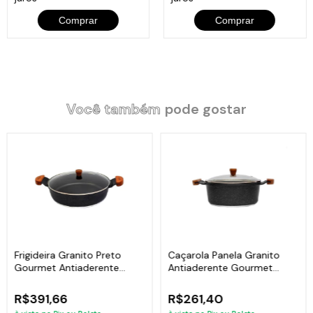
Comprar
Comprar
Você também
pode gostar
Frigideira Granito Preto
Caçarola Panela Granito
Gourmet Antiaderente
Antiaderente Gourmet
Javali AM 30cm
Javali AM 22cm
R$391,66
R$261,40