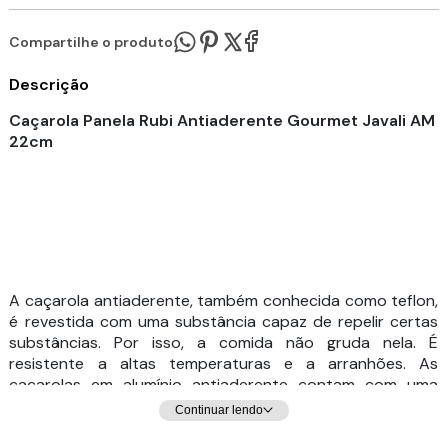
Compartilhe o produto:
Descrição
Caçarola Panela Rubi Antiaderente Gourmet Javali AM
22cm
A caçarola antiaderente, também conhecida como teflon,
é revestida com uma substância capaz de repelir certas
substâncias. Por isso, a comida não gruda nela. É
resistente a altas temperaturas e a arranhões. As
caçarolas em alumínio antiaderente contam com uma
camada que cobre o seu material e evita que o alimento
Continuar lendo
grude em seu interior. Dessa forma, contribuem para uma
culinária saudável, dispensando o uso excessivo de