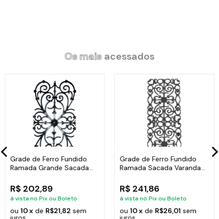
Alça de Madeira e Tampa de Vidro.
Litragem: 2,9L.
Largura: 22cm.
Peso: 1,500Kg.
Altura: 9,5cm.
Os mais
acessados
Itens Inclusos:
01 Caçarola Panela Rubi Antiaderente Gourmet Javali AM
22cm.
Grade de Ferro Fundido
Grade de Ferro Fundido
Código:
2122JAV
Ramada Grande Sacada
Ramada Sacada Varanda
Varanda 74x37cm
Escada 95x36cm
R$ 202,89
R$ 241,86
à vista no Pix ou Boleto
à vista no Pix ou Boleto
ou
10 x
de
R$21,82
sem
ou
10 x
de
R$26,01
sem
juros
juros