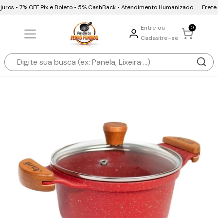
uros • 7% OFF Pix e Boleto • 5% CashBack • Atendimento Humanizado
Frete Gr
Entre ou
0
Cadastre-se