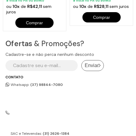
à vista no Pix ou Boleto
à vista no Pix ou Boleto
ou
10x
de
R$42,11
sem
ou
10x
de
R$28,11
sem juros
juros
Comprar
Comprar
Ofertas
& Promoções?
Cadastre-se e não perca nenhum desconto
Enviar
CONTATO
Whatsapp:
(37) 98844-7080
SAC e Televendas:
(31) 2626-1384