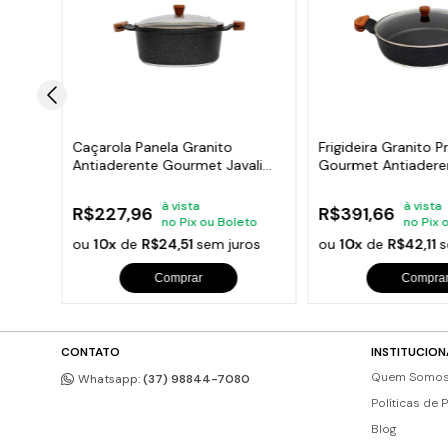
Caçarola Panela Granito
Frigideira Granito P
ali
Antiaderente Gourmet Javali
Gourmet Antiaderen
AM 20cm
AM 30cm
à vista
à vista
R$227,96
R$391,66
to
no Pix ou Boleto
no Pix 
os
ou
10x
de
R$24,51
sem juros
ou
10x
de
R$42,11
s
Comprar
Compra
CONTATO
INSTITUCION
Quem Somo
Whatsapp:
(37) 98844-7080
Políticas de 
Blog