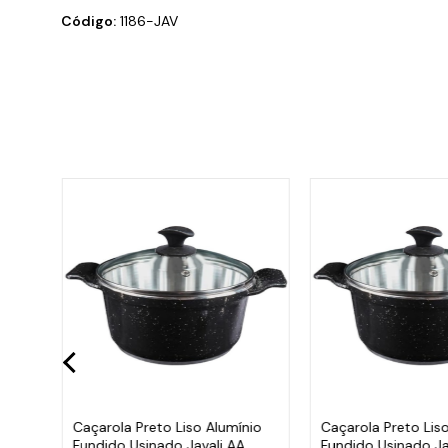
Código:
1186-JAV
Caçarola Preto Liso Alumínio
Caçarola Preto Lis
a
Fundido Usinado Javali AA
Fundido Usinado Ja