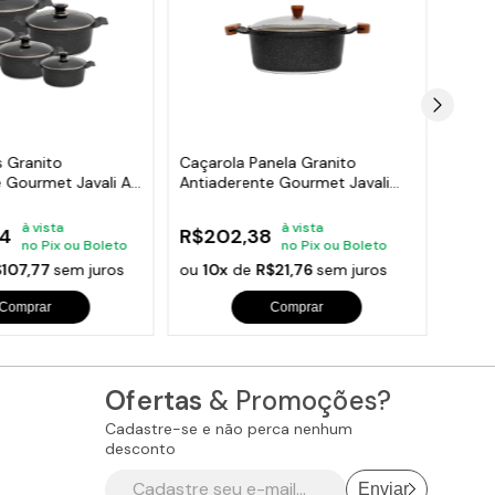
s Granito
Caçarola Panela Granito
Jogo 
e Gourmet Javali AA
Antiaderente Gourmet Javali
24 e F
AM 18cm
à vista
à vista
24
R$202,38
R$8
no Pix ou Boleto
no Pix ou Boleto
$107,77
sem juros
ou
10x
de
R$21,76
sem juros
ou
10
Comprar
Comprar
Ofertas
& Promoções?
Cadastre-se e não perca nenhum
desconto
Enviar