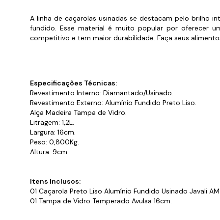
Cabo
Tam
A linha de caçarolas usinadas se destacam pelo brilho in
fundido. Esse material é muito popular por oferecer u
competitivo e tem maior durabilidade. Faça seus aliment
Especificações Técnicas:
Revestimento Interno: Diamantado/Usinado.
Revestimento Externo: Alumínio Fundido Preto Liso.
Alça Madeira Tampa de Vidro.
Litragem: 1,2L.
Largura: 16cm.
Peso: 0,800Kg.
Altura: 9cm.
Itens Inclusos:
01 Caçarola Preto Liso Alumínio Fundido Usinado Javali AM
01 Tampa de Vidro Temperado Avulsa 16cm.