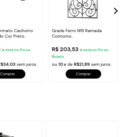
rmato Cachorro
Grade Ferro N19 Ramada
Grad
do Cor Preto
Contorno
Ram
Varanda,Sacada,Escada 80X41
Esc
8
R$ 203,53
R$ 
à vista no Pix ou
à vista no Pix ou
Boleto
Bole
R$34,03
sem juros
ou
10 x
de
R$21,89
sem juros
ou
1
Comprar
Comprar