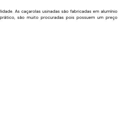
orios para Piscinas
alidade. As caçarolas usinadas são fabricadas em alumínio
 e prático, são muito procuradas pois possuem um preço
udo