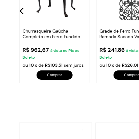
ana
Churrasqueira Gaúcha
Grade de Ferro Fu
Completa em Ferro Fundido
Ramada Sacada Va
35x50cm
Escada 95x36cm
R$ 962,67
R$ 241,86
u
à vista no Pix ou
à vista
Boleto
Boleto
ros
ou
10 x
de
R$103,51
sem juros
ou
10 x
de
R$26,01
Comprar
Comprar