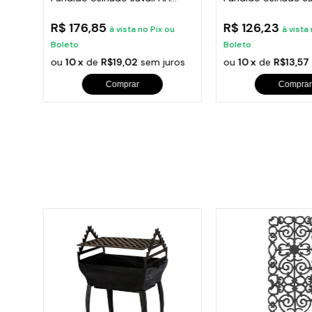
24cm
18cm
R$ 176,85
R$ 126,23
ou
à vista no Pix ou
à vista
Boleto
Boleto
ros
ou
10 x
de
R$19,02
sem juros
ou
10 x
de
R$13,57
Comprar
Comprar