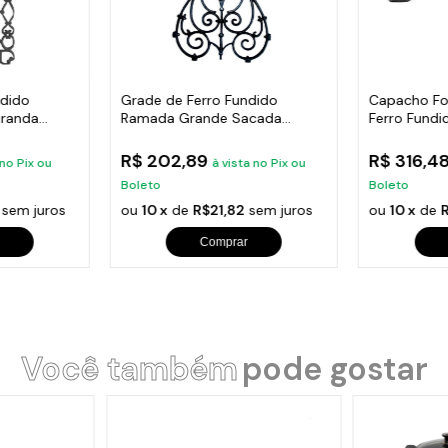
ndido
Grade de Ferro Fundido
Capacho Fo
randa
Ramada Grande Sacada
Ferro Fundi
Varanda 74x37cm
38X14Cm
R$ 202,89
R$ 316,4
 no Pix ou
à vista no Pix ou
Boleto
Boleto
sem juros
ou
10 x
de
R$21,82
sem juros
ou
10 x
de
Comprar
Você também
pode gostar