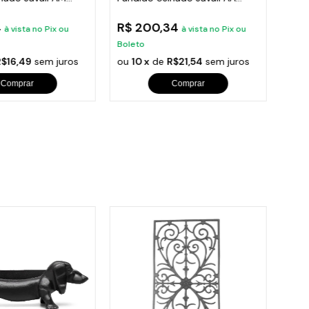
26cm
22c
4
R$ 200,34
R$ 
à vista no Pix ou
à vista no Pix ou
Boleto
Bole
R$16,49
sem juros
ou
10 x
de
R$21,54
sem juros
ou
1
Comprar
Comprar