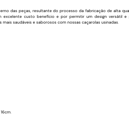
s de Fio Elétrico
pões e Tampas de Chão
Acess
terno das peças, resultante do processo da fabricação de alta qu
m excelente custo benefício e por permitir um design versátil
Ver T
os mais saudáveis e saborosos com nossas caçarolas usinadas.
 16cm.