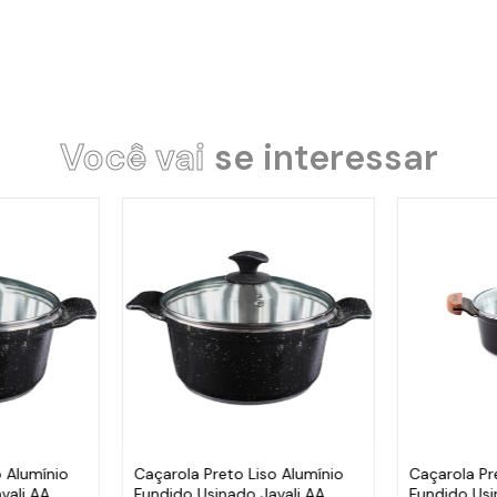
Você vai
se interessar
o Alumínio
Caçarola Preto Liso Alumínio
Caçarola Pr
vali AA
Fundido Usinado Javali AA
Fundido Usi