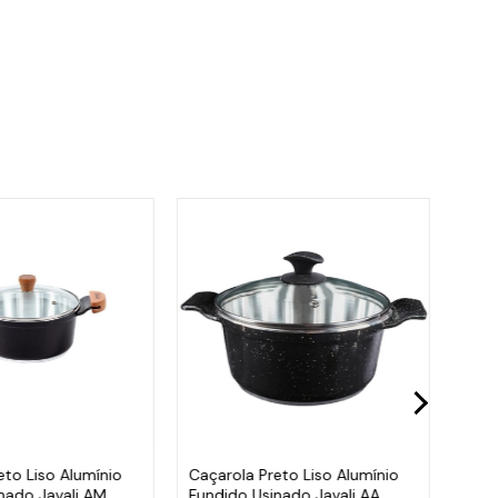
eto Liso Alumínio
Caçarola Preto Liso Alumínio
Caça
nado Javali AM
Fundido Usinado Javali AA
Fund