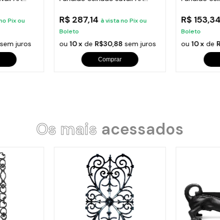
30cm
20cm
R$ 287,14
R$ 153,3
 no Pix ou
à vista no Pix ou
Boleto
Boleto
sem juros
ou
10 x
de
R$30,88
sem juros
ou
10 x
de
Comprar
Os mais
acessados