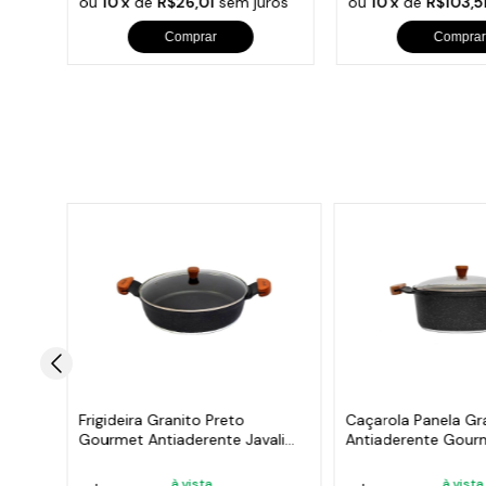
ros
ou
10 x
de
R$26,01
sem juros
ou
10 x
de
R$103,5
Comprar
Comprar
Frigideira Granito Preto
Caçarola Panela Gr
ali AA
Gourmet Antiaderente Javali
Antiaderente Gourm
AM 30cm
AM 20cm
à vista
à vista