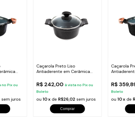
o
Caçarola Preto Liso
Caçarola Pr
erâmica
Antiaderente em Cerâmica
Antiaderen
Javali AA 24cm
Javali AM 
R$ 242,00
R$ 359,
a no Pix ou
à vista no Pix ou
Boleto
Boleto
6
sem juros
ou
10 x
de
R$26,02
sem juros
ou
10 x
de
Comprar