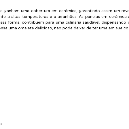
s de Fio Elétrico
pões e Tampas de Chão
Acess
 e ganham uma cobertura em cerâmica, garantindo assim um reves
istente a altas temperaturas e a arranhões. As panelas em cerâm
Ver T
Dessa forma, contribuem para uma culinária saudável, dispensando
pensa uma omelete delicioso, não pode deixar de ter uma em sua co
a.