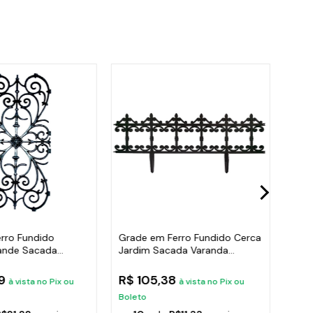
rro Fundido
Grade em Ferro Fundido Cerca
Grad
ande Sacada
Jardim Sacada Varanda
Con
x37cm
24x86cm
Vara
89
R$ 105,38
R$ 
à vista no Pix ou
à vista no Pix ou
Boleto
Bole