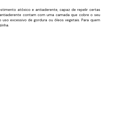
orios para Piscinas
timento atóxico e antiaderente, capaz de repelir certas
ica antiaderente contam com uma camada que cobre o seu
udo
 o uso excessivo de gordura ou óleos vegetais. Para quem
zinha.