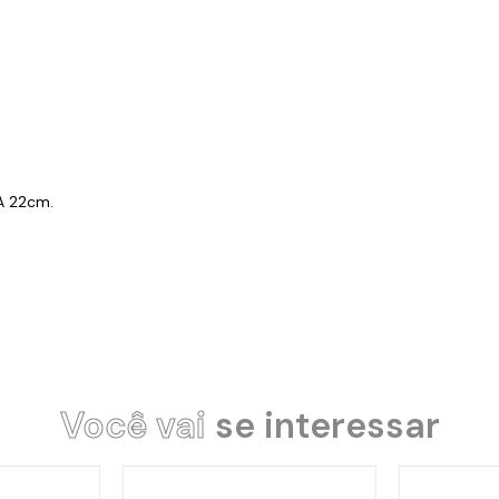
AA 22cm.
Você vai
se interessar