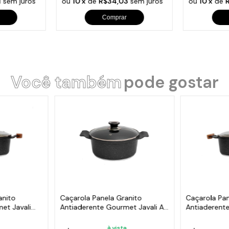
1
sem juros
ou
10 x
de
R$34,03
sem juros
ou
10 x
de
Comprar
Você também
pode gostar
anito
Caçarola Panela Granito
Caçarola Pan
et Javali
Antiaderente Gourmet Javali AA
Antiaderent
24cm
AM 18cm
à vista