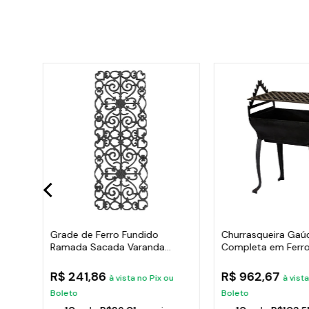
ana
Grade de Ferro Fundido
Churrasqueira Gaú
Ramada Sacada Varanda
Completa em Ferro
Escada 95x36cm
35x50cm
R$ 241,86
R$ 962,67
u
à vista no Pix ou
à vist
Boleto
Boleto