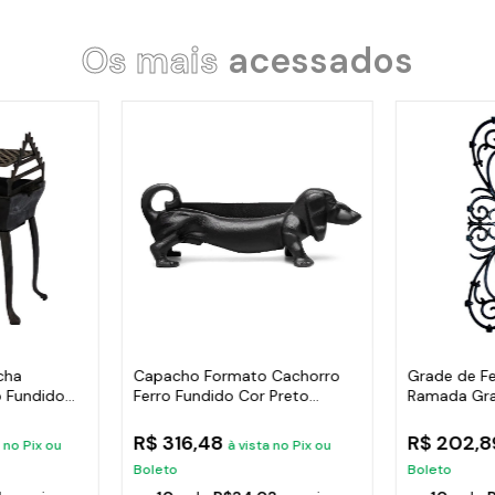
Os mais
acessados
cha
Capacho Formato Cachorro
Grade de Fe
 Fundido
Ferro Fundido Cor Preto
Ramada Gr
38X14Cm
Varanda 74
R$ 316,48
R$ 202,
a no Pix ou
à vista no Pix ou
Boleto
Boleto