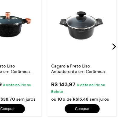
eto Liso
Caçarola Preto Liso
Caça
te em Cerâmica
Antiaderente em Cerâmica
Anti
28cm
Javali AA 16cm
Java
89
R$ 143,97
R$ 
à vista no Pix ou
à vista no Pix ou
Boleto
Bole
R$38,70
sem juros
ou
10 x
de
R$15,48
sem juros
ou
1
Comprar
Comprar