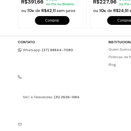
R$391,66
R$227,96
oleto
no Pix ou Boleto
no Pix
uros
ou
10x
de
R$42,11
sem juros
ou
10x
de
R$24,51
Comprar
Compra
CONTATO
INSTITUCION
Quem Somo
Whatsapp:
(37) 98844-7080
Políticas de 
Blog
SAC e Televendas:
(31) 2626-1384