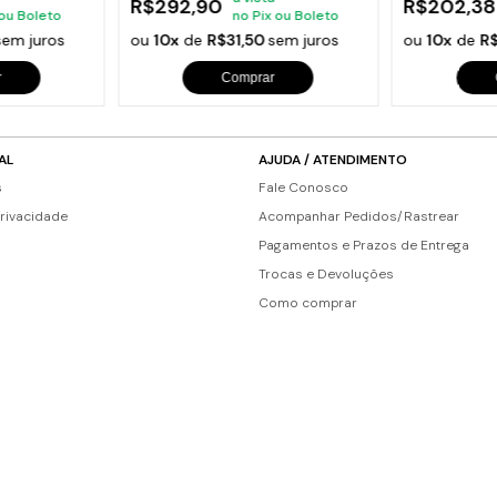
R$292,90
R$202,38
 ou Boleto
no Pix ou Boleto
sem juros
ou
10x
de
R$31,50
sem juros
ou
10x
de
R
r
Comprar
AL
AJUDA / ATENDIMENTO
s
Fale Conosco
Privacidade
Acompanhar Pedidos/Rastrear
Pagamentos e Prazos de Entrega
Trocas e Devoluções
Como comprar