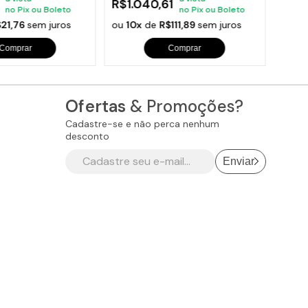
R$1.040,61
R$2
no Pix ou Boleto
no Pix ou Boleto
$21,76
sem juros
ou
10x
de
R$111,89
sem juros
ou
10
Comprar
Comprar
Ofertas
& Promoções?
Cadastre-se e não perca nenhum
desconto
Enviar