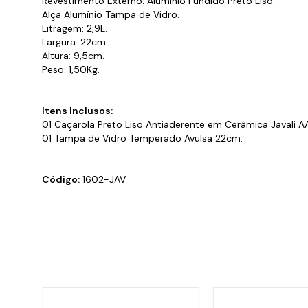
Revestimento Externo: Alumínio Fundido Preto Liso.
Alça Alumínio Tampa de Vidro.
Litragem: 2,9L.
Largura: 22cm.
Altura: 9,5cm.
Peso: 1,50Kg.
Itens Inclusos:
01 Caçarola Preto Liso Antiaderente em Cerâmica Javali 
01 Tampa de Vidro Temperado Avulsa 22cm.
Código:
1602-JAV