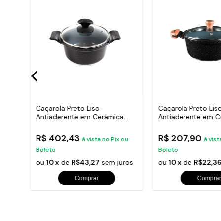
io
Caçarola Preto Liso
Caçarola Preto Lis
Antiaderente em Cerâmica
Antiaderente em C
Javali AA 30cm
Javali AM 20cm
R$ 402,43
R$ 207,90
ou
à vista no Pix ou
à vist
Boleto
Boleto
ros
ou
10 x
de
R$43,27
sem juros
ou
10 x
de
R$22,3
Comprar
Comprar